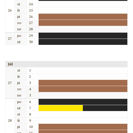
st
24
26
št
25
pi
26
so
27
ne
28
po
29
27
ut
30
Júl
st
1
št
2
27
pi
3
so
4
ne
5
po
6
ut
7
st
8
28
št
9
pi
10
so
11