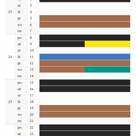
st
3
23
št
4
pi
5
so
6
ne
7
po
8
ut
9
st
10
24
št
11
pi
12
so
13
ne
14
po
15
ut
16
st
17
25
št
18
pi
19
so
20
ne
21
po
22
ut
23