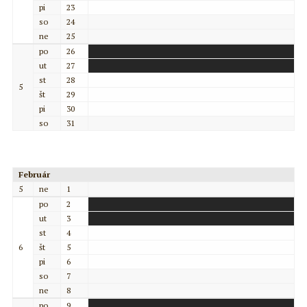
pi
23
so
24
ne
25
po
26
ut
27
st
28
5
št
29
pi
30
so
31
Február
5
ne
1
po
2
ut
3
st
4
6
št
5
pi
6
so
7
ne
8
po
9