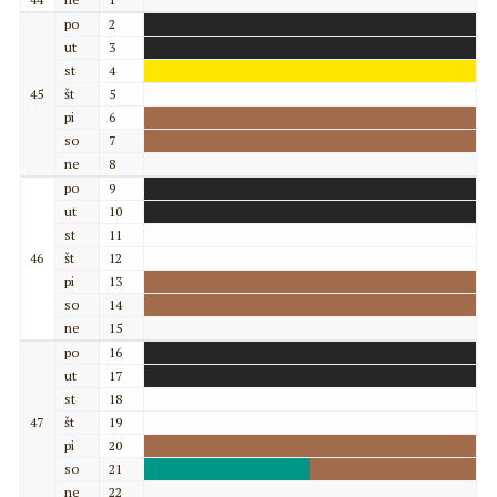
po
2
ut
3
st
4
45
št
5
pi
6
so
7
ne
8
po
9
ut
10
st
11
46
št
12
pi
13
so
14
ne
15
po
16
ut
17
st
18
47
št
19
pi
20
so
21
ne
22