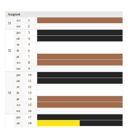
August
so
1
31
ne
2
po
3
ut
4
st
5
32
št
6
pi
7
so
8
ne
9
po
10
ut
11
st
12
33
št
13
pi
14
so
15
ne
16
po
17
ut
18