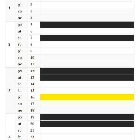
pi
2
1
so
3
ne
4
po
5
ut
6
st
7
2
št
8
pi
9
so
10
ne
11
po
12
ut
13
st
14
3
št
15
pi
16
so
17
ne
18
po
19
ut
20
st
21
4
št
22