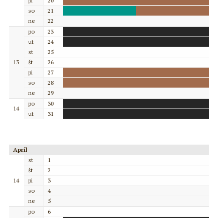
pi
20
so
21
ne
22
po
23
ut
24
st
25
13
št
26
pi
27
so
28
ne
29
po
30
14
ut
31
Apríl
st
1
št
2
14
pi
3
so
4
ne
5
po
6