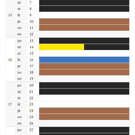
ut
7
st
8
15
št
9
pi
10
so
11
ne
12
po
13
ut
14
st
15
16
št
16
pi
17
so
18
ne
19
po
20
ut
21
st
22
17
št
23
pi
24
so
25
ne
26
po
27