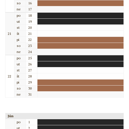
so
16
ne
17
po
18
ut
19
st
20
21
št
21
pi
22
so
23
ne
24
po
25
ut
26
st
27
22
št
28
pi
29
so
30
ne
31
Jún
po
1
ut
2