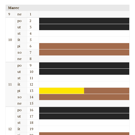
Marec
9
ne
1
po
2
ut
3
st
4
10
št
5
pi
6
so
7
ne
8
po
9
ut
10
st
11
11
št
12
pi
13
so
14
ne
15
po
16
ut
17
st
18
12
št
19