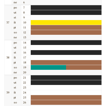
ne
6
po
7
ut
8
st
9
37
št
10
pi
11
so
12
ne
13
po
14
ut
15
st
16
38
št
17
pi
18
so
19
ne
20
po
21
ut
22
st
23
39
št
24
pi
25
so
26