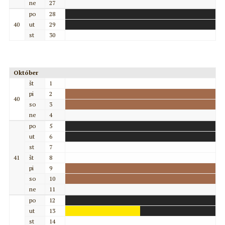
ne
27
po
28
40
ut
29
st
30
Október
št
1
pi
2
40
so
3
ne
4
po
5
ut
6
st
7
41
št
8
pi
9
so
10
ne
11
po
12
ut
13
st
14