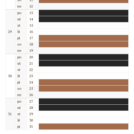
ne
12
po
13
ut
14
st
15
29
št
16
pi
17
so
18
ne
19
po
20
ut
21
st
22
30
št
23
pi
24
so
25
ne
26
po
27
ut
28
31
st
29
št
30
pi
31