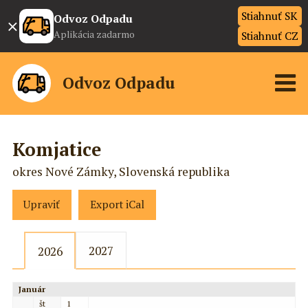
Stiahnuť SK
×
Odvoz Odpadu
Aplikácia zadarmo
Stiahnuť CZ
Odvoz Odpadu
Komjatice
okres Nové Zámky, Slovenská republika
Upraviť
Export iCal
2027
2026
Január
št
1