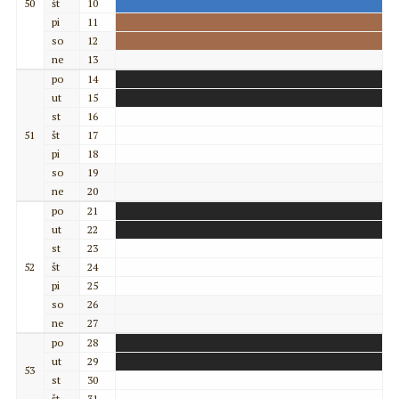
50
št
10
pi
11
so
12
ne
13
po
14
ut
15
st
16
51
št
17
pi
18
so
19
ne
20
po
21
ut
22
st
23
52
št
24
pi
25
so
26
ne
27
po
28
ut
29
53
st
30
št
31