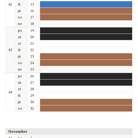
42
št
15
pi
16
so
17
ne
18
po
19
ut
20
st
21
43
št
22
pi
23
so
24
ne
25
po
26
ut
27
st
28
44
št
29
pi
30
so
31
November
44
ne
1