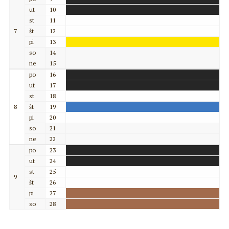
ut
10
st
11
7
št
12
pi
13
so
14
ne
15
po
16
ut
17
st
18
8
št
19
pi
20
so
21
ne
22
po
23
ut
24
st
25
9
št
26
pi
27
so
28