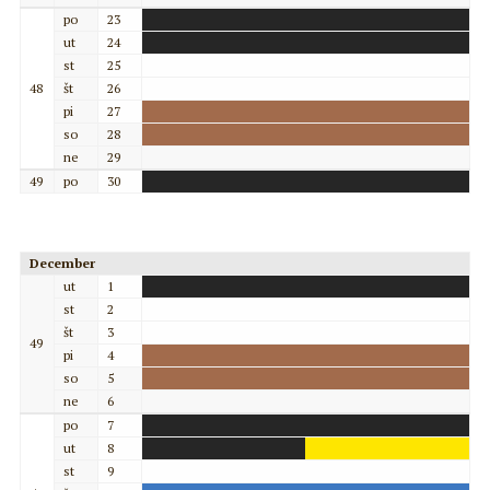
po
23
ut
24
st
25
48
št
26
pi
27
so
28
ne
29
49
po
30
December
ut
1
st
2
št
3
49
pi
4
so
5
ne
6
po
7
ut
8
st
9