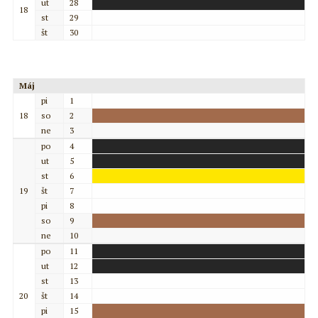
ut
28
18
st
29
št
30
Máj
pi
1
18
so
2
ne
3
po
4
ut
5
st
6
19
št
7
pi
8
so
9
ne
10
po
11
ut
12
st
13
20
št
14
pi
15