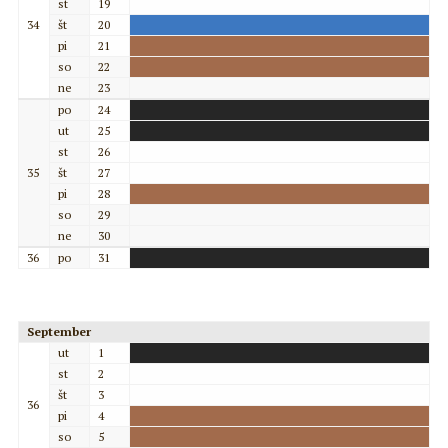
st
19
34
št
20
pi
21
so
22
ne
23
po
24
ut
25
st
26
35
št
27
pi
28
so
29
ne
30
36
po
31
September
ut
1
st
2
št
3
36
pi
4
so
5