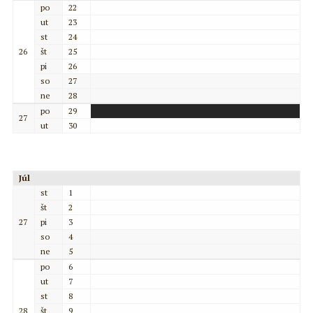
po
22
ut
23
st
24
26
št
25
pi
26
so
27
ne
28
po
29
27
ut
30
Júl
st
1
št
2
27
pi
3
so
4
ne
5
po
6
ut
7
st
8
28
št
9