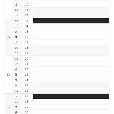
pi
10
so
11
ne
12
po
13
ut
14
st
15
29
št
16
pi
17
so
18
ne
19
po
20
ut
21
st
22
30
št
23
pi
24
so
25
ne
26
po
27
ut
28
31
st
29
št
30