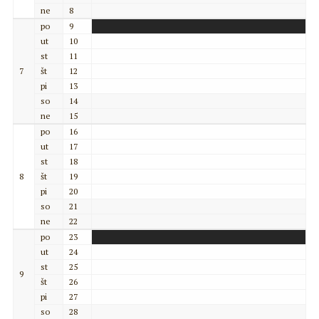
ne
8
po
9
ut
10
st
11
7
št
12
pi
13
so
14
ne
15
po
16
ut
17
st
18
8
št
19
pi
20
so
21
ne
22
po
23
ut
24
st
25
9
št
26
pi
27
so
28