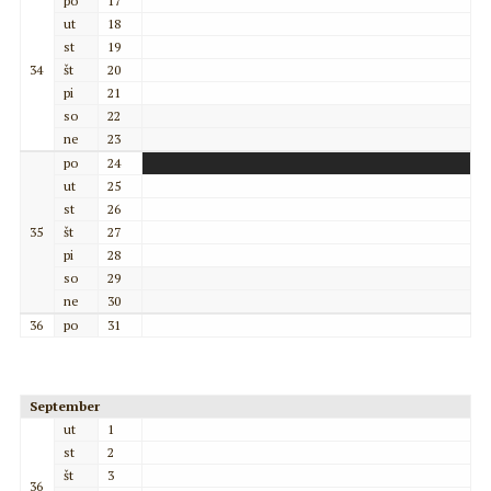
po
17
ut
18
st
19
34
št
20
pi
21
so
22
ne
23
po
24
ut
25
st
26
35
št
27
pi
28
so
29
ne
30
36
po
31
September
ut
1
st
2
št
3
36