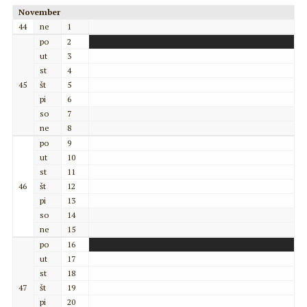
November
44
ne
1
po
2
ut
3
st
4
45
št
5
pi
6
so
7
ne
8
po
9
ut
10
st
11
46
št
12
pi
13
so
14
ne
15
po
16
ut
17
st
18
47
št
19
pi
20