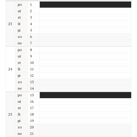
po
1
ut
2
st
3
23
št
4
pi
5
so
6
ne
7
po
8
ut
9
st
10
24
št
11
pi
12
so
13
ne
14
po
15
ut
16
st
17
25
št
18
pi
19
so
20
ne
21