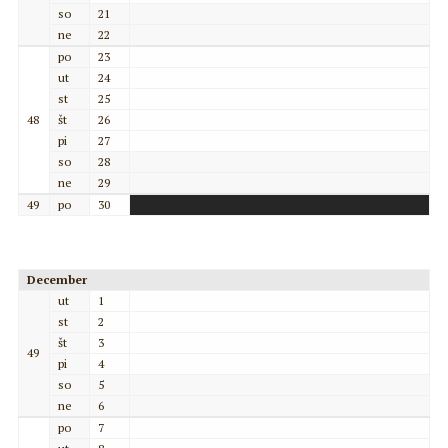
so
21
ne
22
po
23
ut
24
st
25
48
št
26
pi
27
so
28
ne
29
49
po
30
December
ut
1
st
2
št
3
49
pi
4
so
5
ne
6
po
7