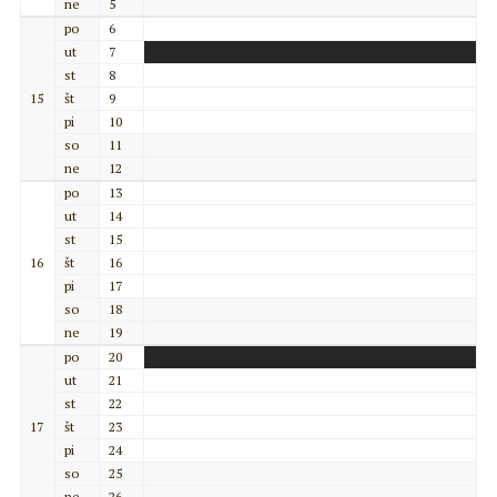
ne
5
po
6
ut
7
st
8
15
št
9
pi
10
so
11
ne
12
po
13
ut
14
st
15
16
št
16
pi
17
so
18
ne
19
po
20
ut
21
st
22
17
št
23
pi
24
so
25
ne
26