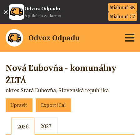
Stiahnuť SK
×
Odvoz Odpadu
Aplikácia zadarmo
Stiahnuť CZ
Odvoz Odpadu
Nová Ľubovňa - komunálny
ŽLTÁ
okres Stará Ľubovňa, Slovenská republika
Upraviť
Export iCal
2027
2026