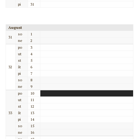
pi
31
August
so
1
31
ne
2
po
3
ut
4
st
5
32
št
6
pi
7
so
8
ne
9
po
10
ut
11
st
12
33
št
13
pi
14
so
15
ne
16