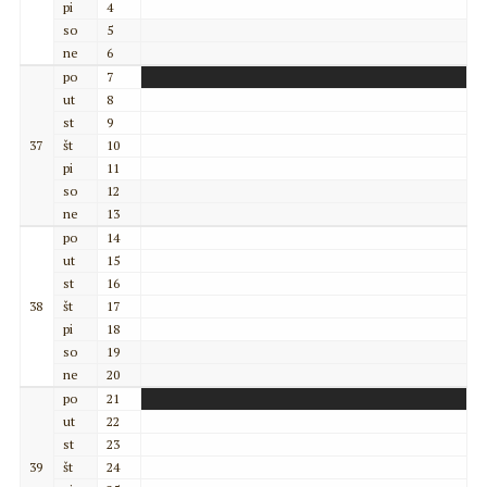
pi
4
so
5
ne
6
po
7
ut
8
st
9
37
št
10
pi
11
so
12
ne
13
po
14
ut
15
st
16
38
št
17
pi
18
so
19
ne
20
po
21
ut
22
st
23
39
št
24