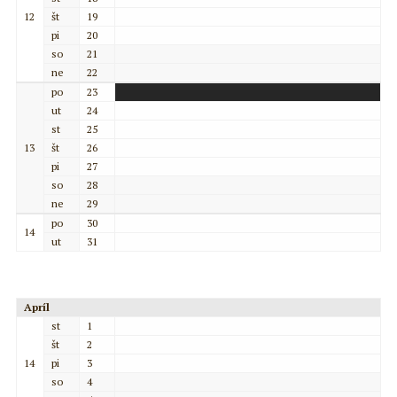
12
št
19
pi
20
so
21
ne
22
po
23
ut
24
st
25
13
št
26
pi
27
so
28
ne
29
po
30
14
ut
31
Apríl
st
1
št
2
14
pi
3
so
4