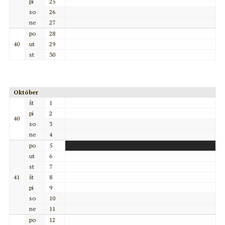
pi
25
so
26
ne
27
po
28
40
ut
29
st
30
Október
št
1
pi
2
40
so
3
ne
4
po
5
ut
6
st
7
41
št
8
pi
9
so
10
ne
11
po
12