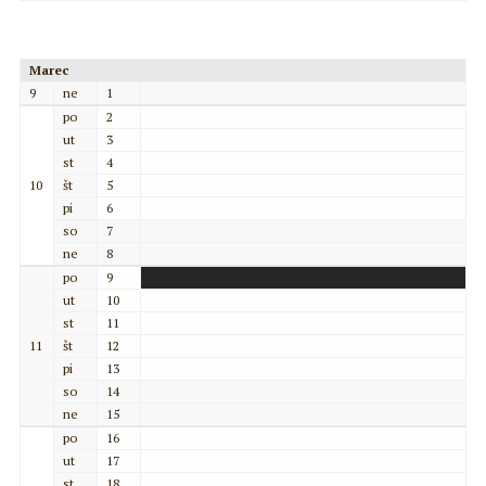
Marec
9
ne
1
po
2
ut
3
st
4
10
št
5
pi
6
so
7
ne
8
po
9
ut
10
st
11
11
št
12
pi
13
so
14
ne
15
po
16
ut
17
st
18