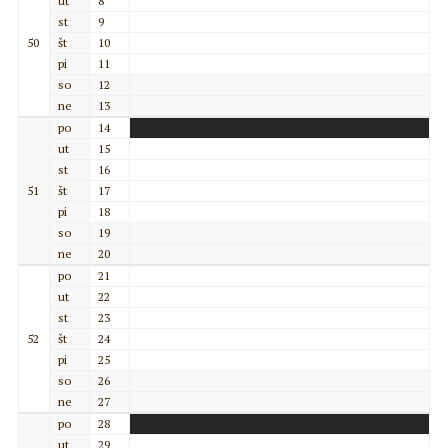
ut
8
st
9
50
št
10
pi
11
so
12
ne
13
po
14
ut
15
st
16
51
št
17
pi
18
so
19
ne
20
po
21
ut
22
st
23
52
št
24
pi
25
so
26
ne
27
po
28
ut
29