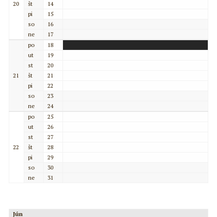
20
št
14
pi
15
so
16
ne
17
po
18
ut
19
st
20
21
št
21
pi
22
so
23
ne
24
po
25
ut
26
st
27
22
št
28
pi
29
so
30
ne
31
Jún