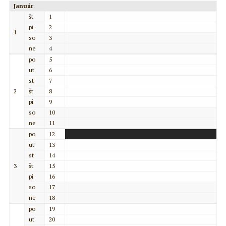
Január
št
1
pi
2
1
so
3
ne
4
po
5
ut
6
st
7
2
št
8
pi
9
so
10
ne
11
po
12
ut
13
st
14
3
št
15
pi
16
so
17
ne
18
po
19
ut
20