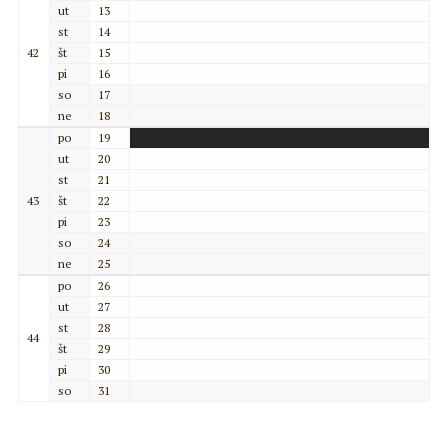
ut
13
st
14
42
št
15
pi
16
so
17
ne
18
po
19
ut
20
st
21
43
št
22
pi
23
so
24
ne
25
po
26
ut
27
st
28
44
št
29
pi
30
so
31