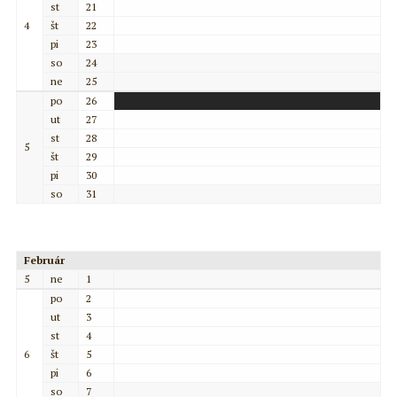
st
21
4
št
22
pi
23
so
24
ne
25
po
26
ut
27
st
28
5
št
29
pi
30
so
31
Február
5
ne
1
po
2
ut
3
st
4
6
št
5
pi
6
so
7