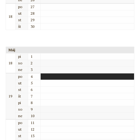
po
27
ut
28
18
st
29
št
30
Máj
pi
1
18
so
2
ne
3
po
4
ut
5
st
6
19
št
7
pi
8
so
9
ne
10
po
11
ut
12
st
13