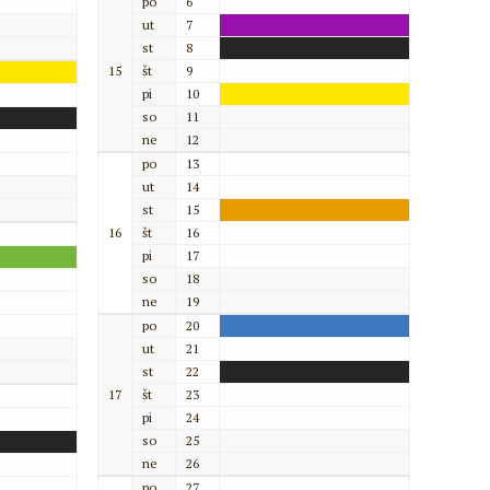
po
6
ut
7
st
8
15
št
9
pi
10
so
11
ne
12
po
13
ut
14
st
15
16
št
16
pi
17
so
18
ne
19
po
20
ut
21
st
22
17
št
23
pi
24
so
25
ne
26
po
27