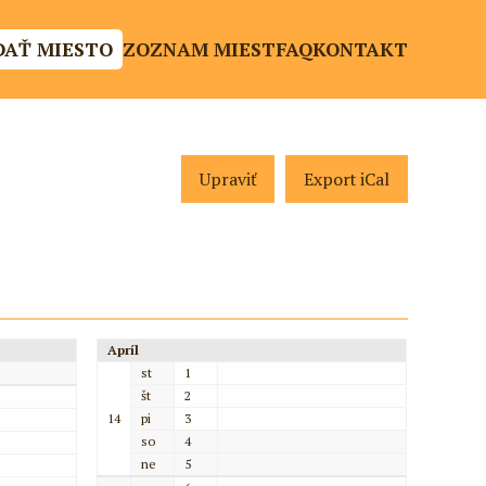
DAŤ MIESTO
ZOZNAM MIEST
FAQ
KONTAKT
Upraviť
Export iCal
Apríl
st
1
št
2
14
pi
3
so
4
ne
5