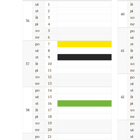
ut
1
št
st
2
pi
40
št
3
so
36
pi
4
ne
so
5
po
ne
6
ut
po
7
st
ut
8
41
št
st
9
pi
37
št
10
so
pi
11
ne
so
12
po
ne
13
ut
po
14
st
ut
15
42
št
st
16
pi
38
št
17
so
pi
18
ne
so
19
po
ne
20
ut
po
21
st