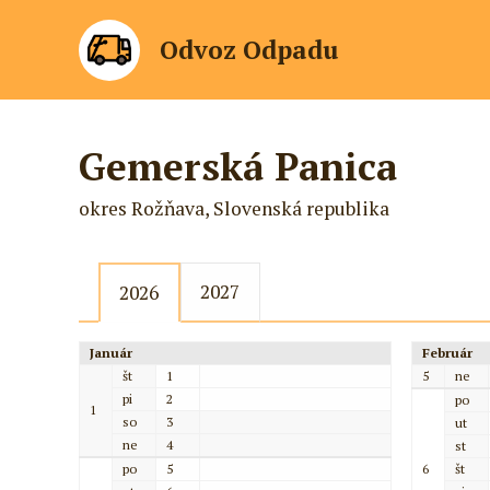
Odvoz Odpadu
Gemerská Panica
okres Rožňava, Slovenská republika
2027
2026
Január
Február
št
1
5
ne
pi
2
po
1
so
3
ut
ne
4
st
po
5
6
št