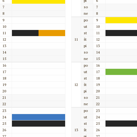
6
pi
6
7
so
7
8
ne
8
9
po
9
10
ut
10
11
st
11
12
11
št
12
13
pi
13
14
so
14
15
ne
15
16
po
16
17
ut
17
18
st
18
19
12
št
19
20
pi
20
21
so
21
22
ne
22
23
po
23
24
ut
24
25
st
25
26
13
št
26
27
pi
27