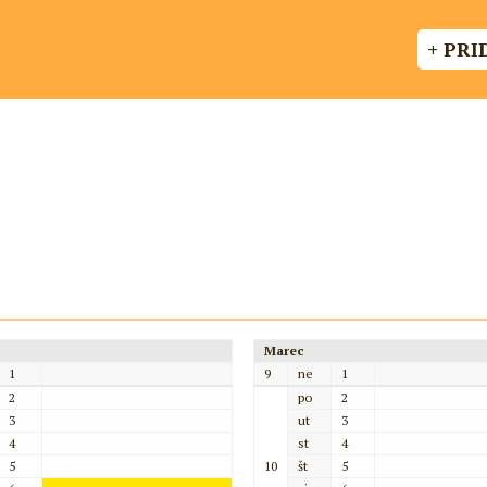
+ PRI
Marec
1
9
ne
1
2
po
2
3
ut
3
4
st
4
5
10
št
5