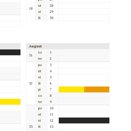
ut
28
18
st
29
št
30
August
so
1
31
ne
2
po
3
ut
4
st
5
32
št
6
pi
7
so
8
ne
9
po
10
ut
11
st
12
33
št
13