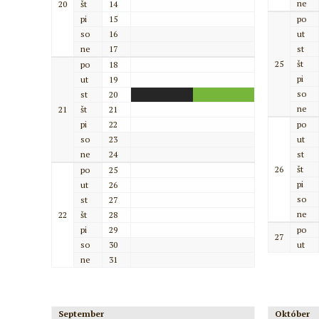
ne
20
št
14
pi
15
po
so
16
ut
ne
17
st
25
št
po
18
pi
ut
19
so
st
20
ne
21
št
21
pi
22
po
so
23
ut
ne
24
st
26
št
po
25
pi
ut
26
so
st
27
ne
22
št
28
pi
29
po
27
so
30
ut
ne
31
September
Október