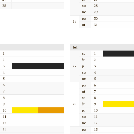
28
so
28
ne
29
po
30
14
ut
31
Júl
1
st
1
2
št
2
3
27
pi
3
4
so
4
5
ne
5
6
po
6
7
ut
7
8
st
8
9
28
št
9
10
pi
10
11
so
11
12
ne
12
13
po
13