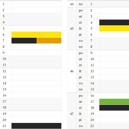
1
44
ne
1
2
po
2
3
ut
3
4
st
4
5
45
št
5
6
pi
6
7
so
7
8
ne
8
9
po
9
10
ut
10
11
st
11
12
46
št
12
13
pi
13
14
so
14
15
ne
15
16
po
16
17
ut
17
18
st
18
19
47
št
19
20
pi
20
21
so
21