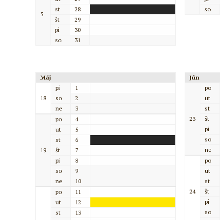
st
28
so
5
št
29
pi
30
so
31
Máj
Jún
pi
1
po
18
so
2
ut
ne
3
st
23
št
po
4
pi
ut
5
so
st
6
ne
19
št
7
pi
8
po
so
9
ut
ne
10
st
24
št
po
11
pi
ut
12
so
st
13