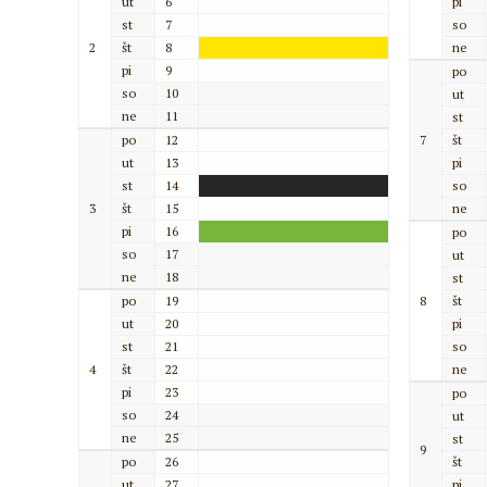
ut
6
pi
st
7
so
2
št
8
ne
pi
9
po
so
10
ut
ne
11
st
po
12
7
št
ut
13
pi
st
14
so
3
št
15
ne
pi
16
po
so
17
ut
ne
18
st
po
19
8
št
ut
20
pi
st
21
so
4
št
22
ne
pi
23
po
so
24
ut
ne
25
st
9
po
26
št
ut
27
pi