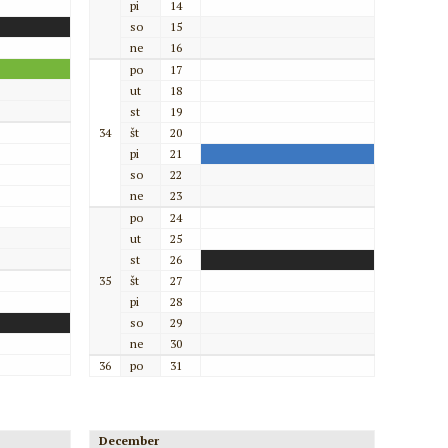
pi
14
so
15
ne
16
po
17
ut
18
st
19
34
št
20
pi
21
so
22
ne
23
po
24
ut
25
st
26
35
št
27
pi
28
so
29
ne
30
36
po
31
December