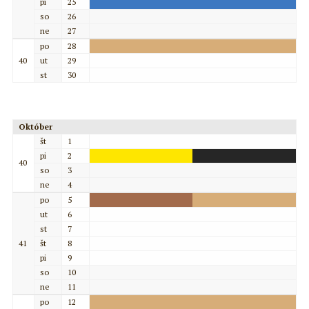
pi
25
so
26
ne
27
po
28
40
ut
29
st
30
Október
št
1
pi
2
40
so
3
ne
4
po
5
ut
6
st
7
41
št
8
pi
9
so
10
ne
11
po
12