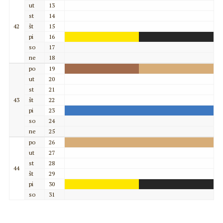
ut
13
st
14
42
št
15
pi
16
so
17
ne
18
po
19
ut
20
st
21
43
št
22
pi
23
so
24
ne
25
po
26
ut
27
st
28
44
št
29
pi
30
so
31