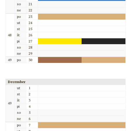
so
21
ne
22
po
23
ut
24
st
25
48
št
26
pi
27
so
28
ne
29
49
po
30
December
ut
1
st
2
št
3
49
pi
4
so
5
ne
6
po
7