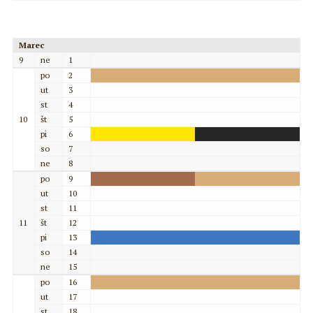
Marec
9
ne
1
po
2
ut
3
st
4
10
št
5
pi
6
so
7
ne
8
po
9
ut
10
st
11
11
št
12
pi
13
so
14
ne
15
po
16
ut
17
st
18