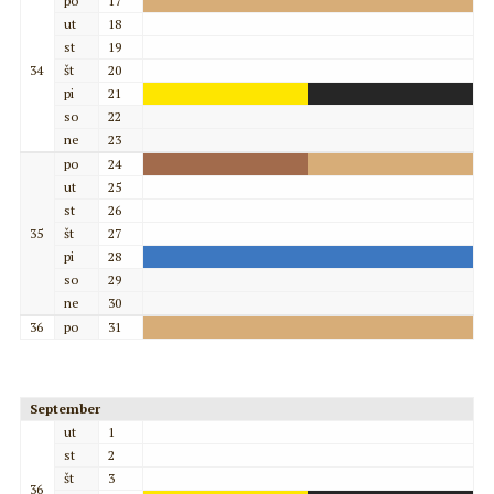
po
17
ut
18
st
19
34
št
20
pi
21
so
22
ne
23
po
24
ut
25
st
26
35
št
27
pi
28
so
29
ne
30
36
po
31
September
ut
1
st
2
št
3
36