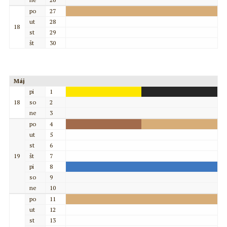
po
27
ut
28
18
st
29
št
30
Máj
pi
1
18
so
2
ne
3
po
4
ut
5
st
6
19
št
7
pi
8
so
9
ne
10
po
11
ut
12
st
13