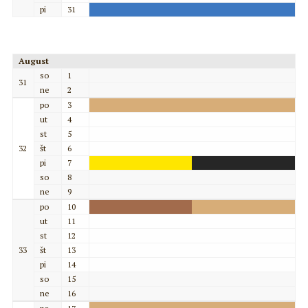
pi
31
August
so
1
31
ne
2
po
3
ut
4
st
5
32
št
6
pi
7
so
8
ne
9
po
10
ut
11
st
12
33
št
13
pi
14
so
15
ne
16