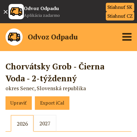
Stiahnuť SK
×
Odvoz Odpadu
Aplikácia zadarmo
Stiahnuť CZ
Odvoz Odpadu
Chorvátsky Grob - Čierna
Voda - 2-týždenný
okres Senec, Slovenská republika
Upraviť
Export iCal
2027
2026