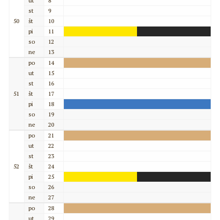
ut
8
st
9
50
št
10
pi
11
so
12
ne
13
po
14
ut
15
st
16
51
št
17
pi
18
so
19
ne
20
po
21
ut
22
st
23
52
št
24
pi
25
so
26
ne
27
po
28
ut
29