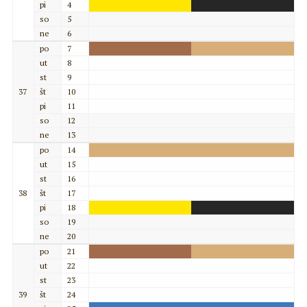
pi
4
so
5
ne
6
po
7
ut
8
st
9
37
št
10
pi
11
so
12
ne
13
po
14
ut
15
st
16
38
št
17
pi
18
so
19
ne
20
po
21
ut
22
st
23
39
št
24