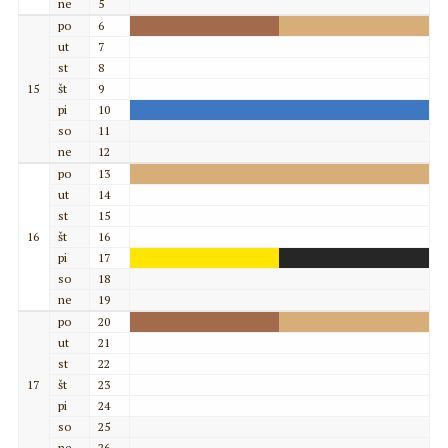
ne
5
po
6
ut
7
st
8
15
št
9
pi
10
so
11
ne
12
po
13
ut
14
st
15
16
št
16
pi
17
so
18
ne
19
po
20
ut
21
st
22
17
št
23
pi
24
so
25
ne
26