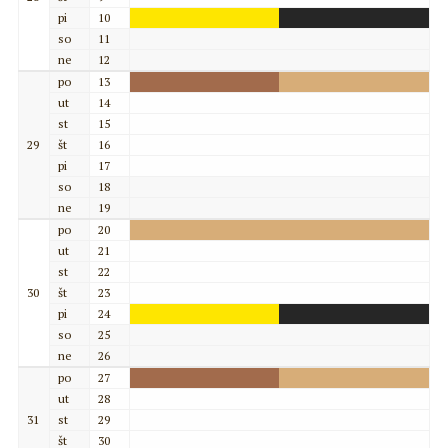
pi
10
so
11
ne
12
po
13
ut
14
st
15
29
št
16
pi
17
so
18
ne
19
po
20
ut
21
st
22
30
št
23
pi
24
so
25
ne
26
po
27
ut
28
31
st
29
št
30