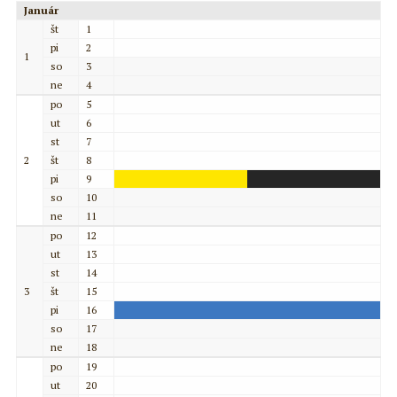
Január
št
1
pi
2
1
so
3
ne
4
po
5
ut
6
st
7
2
št
8
pi
9
so
10
ne
11
po
12
ut
13
st
14
3
št
15
pi
16
so
17
ne
18
po
19
ut
20