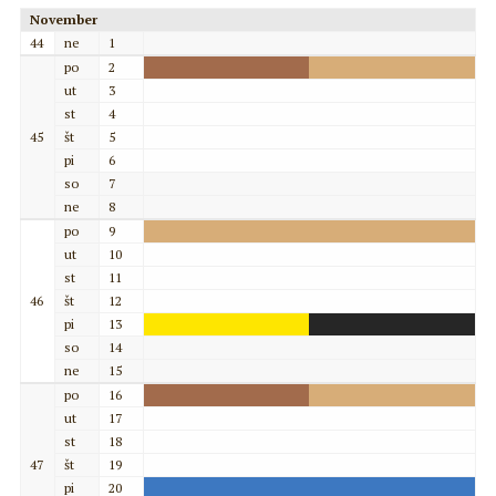
November
44
ne
1
po
2
ut
3
st
4
45
št
5
pi
6
so
7
ne
8
po
9
ut
10
st
11
46
št
12
pi
13
so
14
ne
15
po
16
ut
17
st
18
47
št
19
pi
20