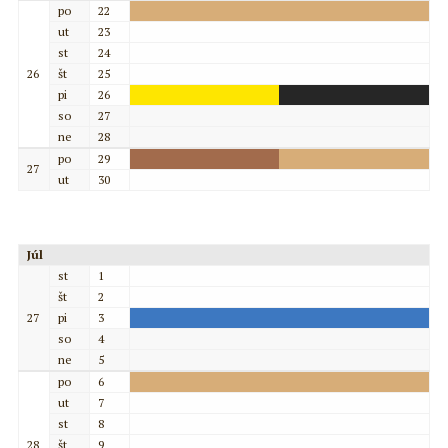
po
22
ut
23
st
24
26
št
25
pi
26
so
27
ne
28
po
29
27
ut
30
Júl
st
1
št
2
27
pi
3
so
4
ne
5
po
6
ut
7
st
8
28
št
9