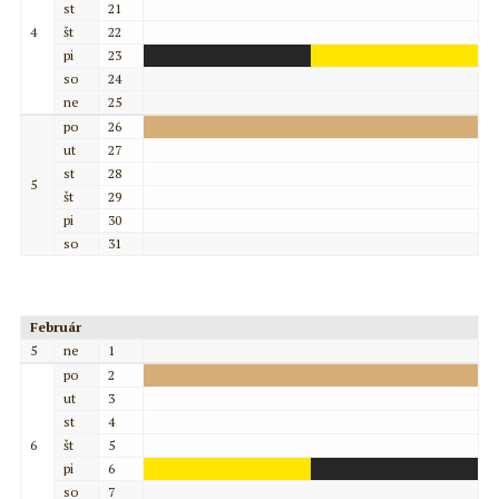
st
21
4
št
22
pi
23
so
24
ne
25
po
26
ut
27
st
28
5
št
29
pi
30
so
31
Február
5
ne
1
po
2
ut
3
st
4
6
št
5
pi
6
so
7