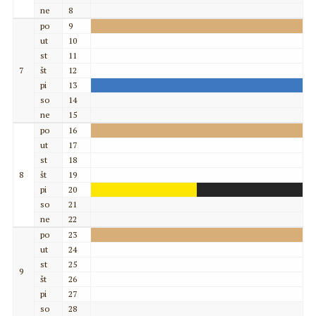
ne
8
po
9
ut
10
st
11
7
št
12
pi
13
so
14
ne
15
po
16
ut
17
st
18
8
št
19
pi
20
so
21
ne
22
po
23
ut
24
st
25
9
št
26
pi
27
so
28