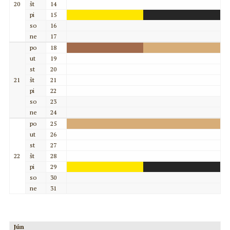
20
št
14
pi
15
so
16
ne
17
po
18
ut
19
st
20
21
št
21
pi
22
so
23
ne
24
po
25
ut
26
st
27
22
št
28
pi
29
so
30
ne
31
Jún