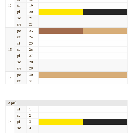
12
št
19
pi
20
so
21
ne
22
po
23
ut
24
st
25
13
št
26
pi
27
so
28
ne
29
po
30
14
ut
31
Apríl
st
1
št
2
14
pi
3
so
4