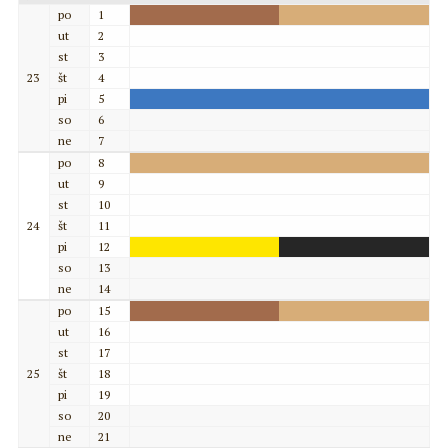
po
1
ut
2
st
3
23
št
4
pi
5
so
6
ne
7
po
8
ut
9
st
10
24
št
11
pi
12
so
13
ne
14
po
15
ut
16
st
17
25
št
18
pi
19
so
20
ne
21