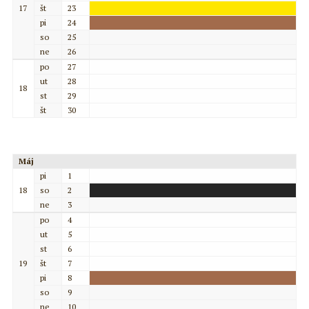
17
št
23
pi
24
so
25
ne
26
po
27
ut
28
18
st
29
št
30
Máj
pi
1
18
so
2
ne
3
po
4
ut
5
st
6
19
št
7
pi
8
so
9
ne
10