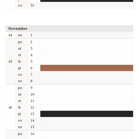
so
31
November
44
ne
1
po
2
ut
3
st
4
45
št
5
pi
6
so
7
ne
8
po
9
ut
10
st
11
46
št
12
pi
13
so
14
ne
15
po
16