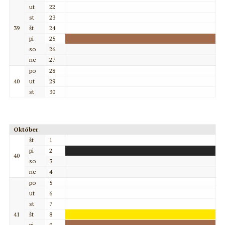
ut
22
st
23
39
št
24
pi
25
so
26
ne
27
po
28
40
ut
29
st
30
Október
št
1
pi
2
40
so
3
ne
4
po
5
ut
6
st
7
41
št
8
pi
9