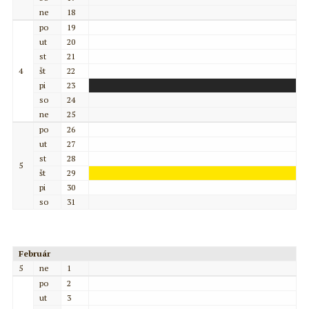
ne
18
po
19
ut
20
st
21
4
št
22
pi
23
so
24
ne
25
po
26
ut
27
st
28
5
št
29
pi
30
so
31
Február
5
ne
1
po
2
ut
3