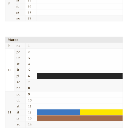
st
25
9
št
26
pi
27
so
28
Marec
9
ne
1
po
2
ut
3
st
4
10
št
5
pi
6
so
7
ne
8
po
9
ut
10
st
11
11
št
12
pi
13
so
14