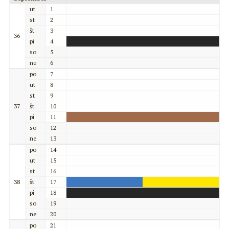
ut
1
st
2
št
3
36
pi
4
so
5
ne
6
po
7
ut
8
st
9
37
št
10
pi
11
so
12
ne
13
po
14
ut
15
st
16
38
št
17
pi
18
so
19
ne
20
po
21