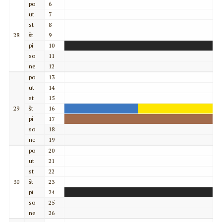
po
6
ut
7
st
8
28
št
9
pi
10
so
11
ne
12
po
13
ut
14
st
15
29
št
16
pi
17
so
18
ne
19
po
20
ut
21
st
22
30
št
23
pi
24
so
25
ne
26