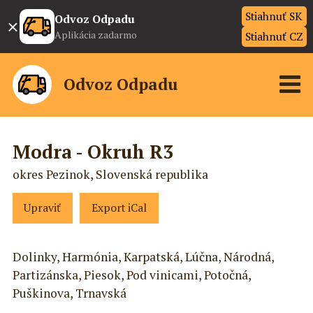
Stiahnuť SK
×
Odvoz Odpadu
Aplikácia zadarmo
Stiahnuť CZ
Odvoz Odpadu
Modra - Okruh R3
okres Pezinok, Slovenská republika
Upraviť
Export iCal
Dolinky, Harmónia, Karpatská, Lúčna, Národná,
Partizánska, Piesok, Pod vinicami, Potočná,
Puškinova, Trnavská