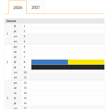
2027
2026
Január
št
1
pi
2
1
so
3
ne
4
po
5
ut
6
st
7
2
št
8
pi
9
so
10
ne
11
po
12
ut
13
st
14
3
št
15
pi
16
so
17