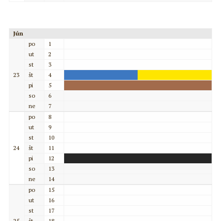
Jún
po
1
ut
2
st
3
23
št
4
pi
5
so
6
ne
7
po
8
ut
9
st
10
24
št
11
pi
12
so
13
ne
14
po
15
ut
16
st
17
25
št
18