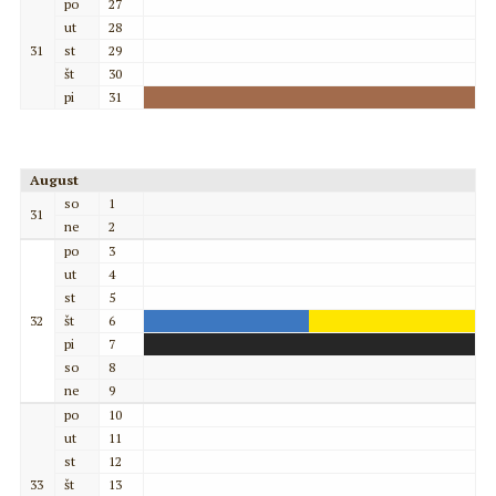
po
27
ut
28
31
st
29
št
30
pi
31
August
so
1
31
ne
2
po
3
ut
4
st
5
32
št
6
pi
7
so
8
ne
9
po
10
ut
11
st
12
33
št
13