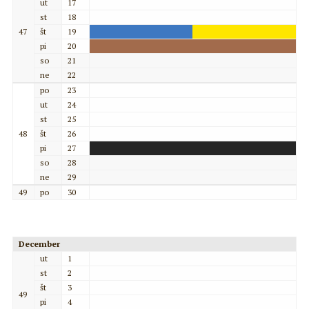
ut
17
st
18
47
št
19
pi
20
so
21
ne
22
po
23
ut
24
st
25
48
št
26
pi
27
so
28
ne
29
49
po
30
December
ut
1
st
2
št
3
49
pi
4