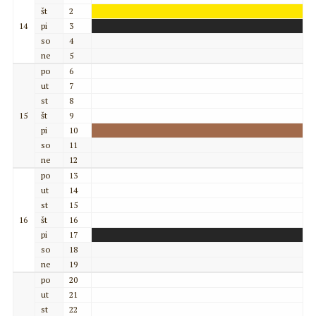
št
2
14
pi
3
so
4
ne
5
po
6
ut
7
st
8
15
št
9
pi
10
so
11
ne
12
po
13
ut
14
st
15
16
št
16
pi
17
so
18
ne
19
po
20
ut
21
st
22