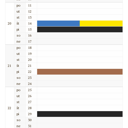
po
11
ut
12
st
13
20
št
14
pi
15
so
16
ne
17
po
18
ut
19
st
20
21
št
21
pi
22
so
23
ne
24
po
25
ut
26
st
27
22
št
28
pi
29
so
30
ne
31