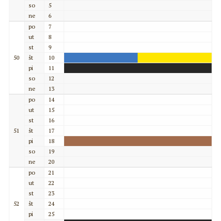
so
5
ne
6
po
7
ut
8
st
9
50
št
10
pi
11
so
12
ne
13
po
14
ut
15
st
16
51
št
17
pi
18
so
19
ne
20
po
21
ut
22
st
23
52
št
24
pi
25