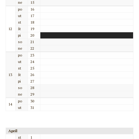
ne
15
po
16
ut
17
st
18
12
št
19
pi
20
so
21
ne
22
po
23
ut
24
st
25
13
št
26
pi
27
so
28
ne
29
po
30
14
ut
31
Apríl
st
1