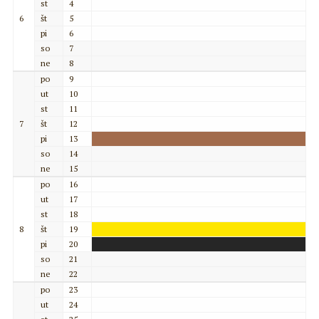
st
4
6
št
5
pi
6
so
7
ne
8
po
9
ut
10
st
11
7
št
12
pi
13
so
14
ne
15
po
16
ut
17
st
18
8
št
19
pi
20
so
21
ne
22
po
23
ut
24