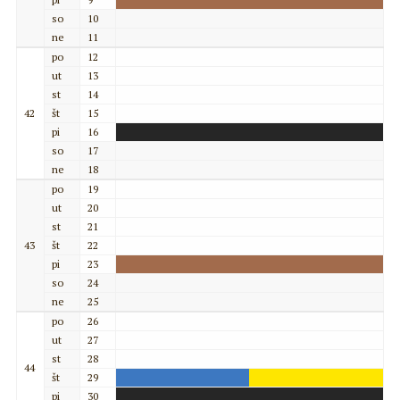
so
10
ne
11
po
12
ut
13
st
14
42
št
15
pi
16
so
17
ne
18
po
19
ut
20
st
21
43
št
22
pi
23
so
24
ne
25
po
26
ut
27
st
28
44
št
29
pi
30