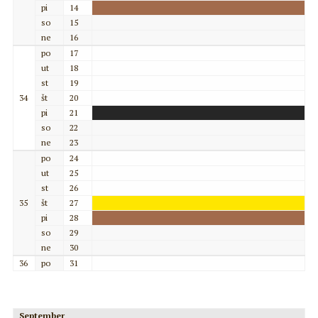
pi
14
so
15
ne
16
po
17
ut
18
st
19
34
št
20
pi
21
so
22
ne
23
po
24
ut
25
st
26
35
št
27
pi
28
so
29
ne
30
36
po
31
September