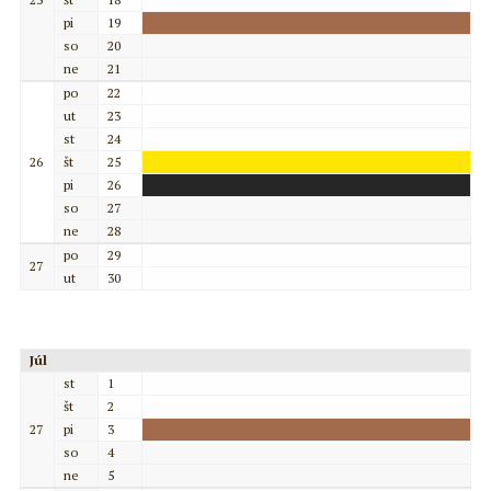
pi
19
so
20
ne
21
po
22
ut
23
st
24
26
št
25
pi
26
so
27
ne
28
po
29
27
ut
30
Júl
st
1
št
2
27
pi
3
so
4
ne
5