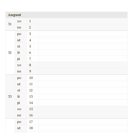
August
so
1
31
ne
2
po
3
ut
4
st
5
32
št
6
pi
7
so
8
ne
9
po
10
ut
11
st
12
33
št
13
pi
14
so
15
ne
16
po
17
ut
18