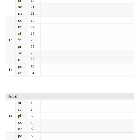
pi
20
so
21
ne
22
po
23
ut
24
st
25
13
št
26
pi
27
so
28
ne
29
po
30
14
ut
31
Apríl
st
1
št
2
14
pi
3
so
4
ne
5
po
6