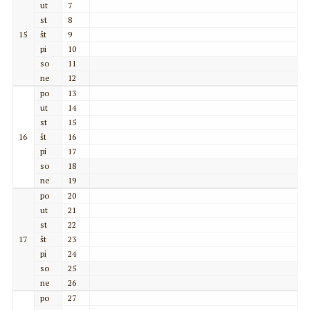
ut
7
st
8
15
št
9
pi
10
so
11
ne
12
po
13
ut
14
st
15
16
št
16
pi
17
so
18
ne
19
po
20
ut
21
st
22
17
št
23
pi
24
so
25
ne
26
po
27