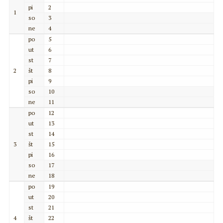
pi
2
1
so
3
ne
4
po
5
ut
6
st
7
2
št
8
pi
9
so
10
ne
11
po
12
ut
13
st
14
3
št
15
pi
16
so
17
ne
18
po
19
ut
20
st
21
4
št
22