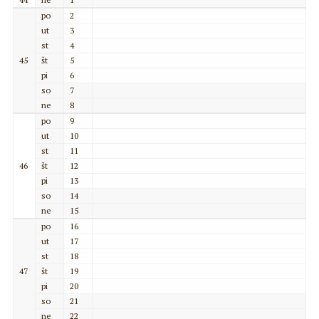
po
2
ut
3
st
4
45
št
5
pi
6
so
7
ne
8
po
9
ut
10
st
11
46
št
12
pi
13
so
14
ne
15
po
16
ut
17
st
18
47
št
19
pi
20
so
21
ne
22