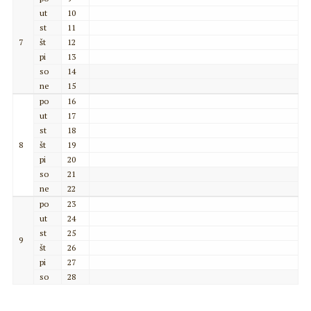
ut
10
st
11
7
št
12
pi
13
so
14
ne
15
po
16
ut
17
st
18
8
št
19
pi
20
so
21
ne
22
po
23
ut
24
st
25
9
št
26
pi
27
so
28