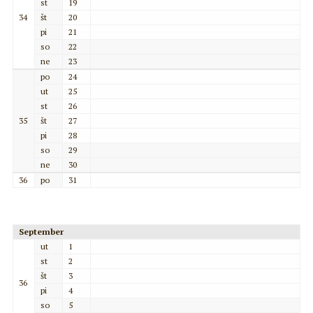
st
19
34
št
20
pi
21
so
22
ne
23
po
24
ut
25
st
26
35
št
27
pi
28
so
29
ne
30
36
po
31
September
ut
1
st
2
št
3
36
pi
4
so
5