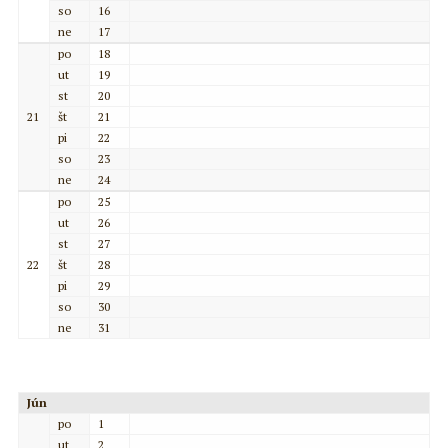
so
16
ne
17
po
18
ut
19
st
20
21
št
21
pi
22
so
23
ne
24
po
25
ut
26
st
27
22
št
28
pi
29
so
30
ne
31
Jún
po
1
ut
2