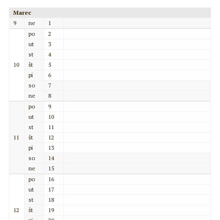
Marec
9
ne
1
po
2
ut
3
st
4
10
št
5
pi
6
so
7
ne
8
po
9
ut
10
st
11
11
št
12
pi
13
so
14
ne
15
po
16
ut
17
st
18
12
št
19