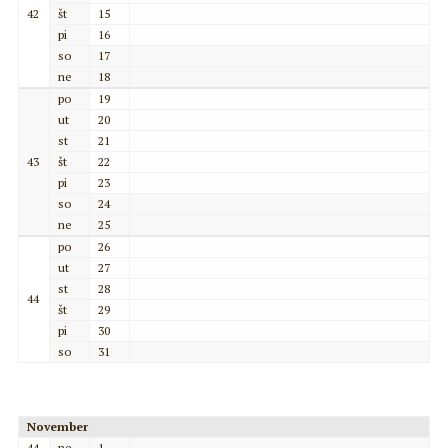
42
št
15
pi
16
so
17
ne
18
po
19
ut
20
st
21
43
št
22
pi
23
so
24
ne
25
po
26
ut
27
st
28
44
št
29
pi
30
so
31
November
44
ne
1