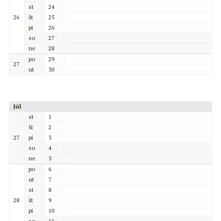
st
24
26
št
25
pi
26
so
27
ne
28
po
29
27
ut
30
Júl
st
1
št
2
27
pi
3
so
4
ne
5
po
6
ut
7
st
8
28
št
9
pi
10
so
11