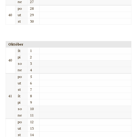
ne
27
po
28
40
ut
29
st
30
Október
št
1
pi
2
40
so
3
ne
4
po
5
ut
6
st
7
41
št
8
pi
9
so
10
ne
11
po
12
ut
13
st
14