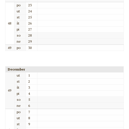
po
23
ut
24
st
25
48
št
26
pi
27
so
28
ne
29
49
po
30
December
ut
1
st
2
št
3
49
pi
4
so
5
ne
6
po
7
ut
8
st
9