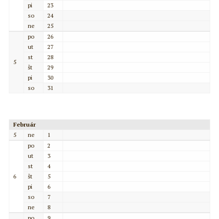
pi
23
so
24
ne
25
po
26
ut
27
st
28
5
št
29
pi
30
so
31
Február
5
ne
1
po
2
ut
3
st
4
6
št
5
pi
6
so
7
ne
8
po
9