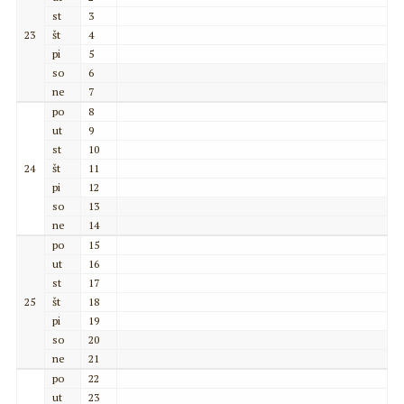
st
3
23
št
4
pi
5
so
6
ne
7
po
8
ut
9
st
10
24
št
11
pi
12
so
13
ne
14
po
15
ut
16
st
17
25
št
18
pi
19
so
20
ne
21
po
22
ut
23