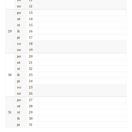
ne
12
po
13
ut
14
st
15
29
št
16
pi
17
so
18
ne
19
po
20
ut
21
st
22
30
št
23
pi
24
so
25
ne
26
po
27
ut
28
31
st
29
št
30
pi
31