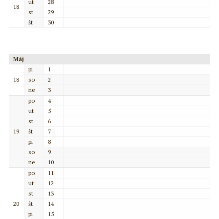
ut
28
18
st
29
št
30
Máj
pi
1
18
so
2
ne
3
po
4
ut
5
st
6
19
št
7
pi
8
so
9
ne
10
po
11
ut
12
st
13
20
št
14
pi
15