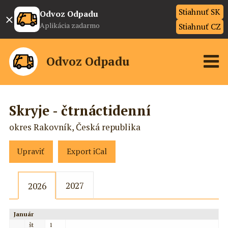
Stiahnuť SK
×
Odvoz Odpadu
Aplikácia zadarmo
Stiahnuť CZ
Odvoz Odpadu
Skryje - čtrnáctidenní
okres Rakovník, Česká republika
Upraviť
Export iCal
2027
2026
Január
št
1