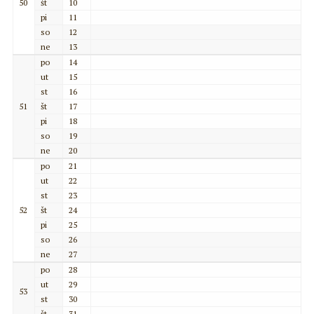
50
št
10
pi
11
so
12
ne
13
po
14
ut
15
st
16
51
št
17
pi
18
so
19
ne
20
po
21
ut
22
st
23
52
št
24
pi
25
so
26
ne
27
po
28
ut
29
53
st
30
št
31