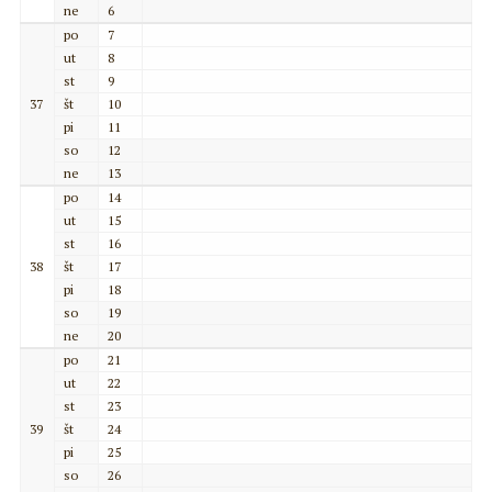
ne
6
po
7
ut
8
st
9
37
št
10
pi
11
so
12
ne
13
po
14
ut
15
st
16
38
št
17
pi
18
so
19
ne
20
po
21
ut
22
st
23
39
št
24
pi
25
so
26