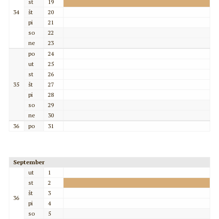
st
19
34
št
20
pi
21
so
22
ne
23
po
24
ut
25
st
26
35
št
27
pi
28
so
29
ne
30
36
po
31
September
ut
1
st
2
št
3
36
pi
4
so
5