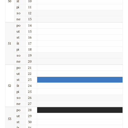
50
št
10
pi
11
so
12
ne
13
po
14
ut
15
st
16
51
št
17
pi
18
so
19
ne
20
po
21
ut
22
st
23
52
št
24
pi
25
so
26
ne
27
po
28
ut
29
53
st
30
št
31