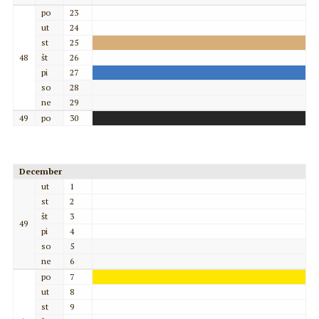
po
23
ut
24
st
25
48
št
26
pi
27
so
28
ne
29
49
po
30
December
ut
1
st
2
št
3
49
pi
4
so
5
ne
6
po
7
ut
8
st
9