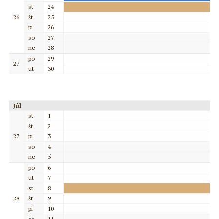
st
24
26
št
25
pi
26
so
27
ne
28
po
29
27
ut
30
Júl
st
1
št
2
27
pi
3
so
4
ne
5
po
6
ut
7
st
8
28
št
9
pi
10
so
11