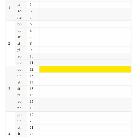
pi
2
1
so
3
ne
4
po
5
ut
6
st
7
2
št
8
pi
9
so
10
ne
11
po
12
ut
13
st
14
3
št
15
pi
16
so
17
ne
18
po
19
ut
20
st
21
4
št
22