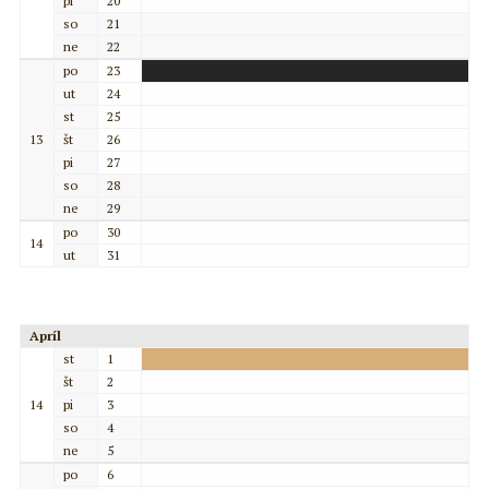
pi
20
so
21
ne
22
po
23
ut
24
st
25
13
št
26
pi
27
so
28
ne
29
po
30
14
ut
31
Apríl
st
1
št
2
14
pi
3
so
4
ne
5
po
6