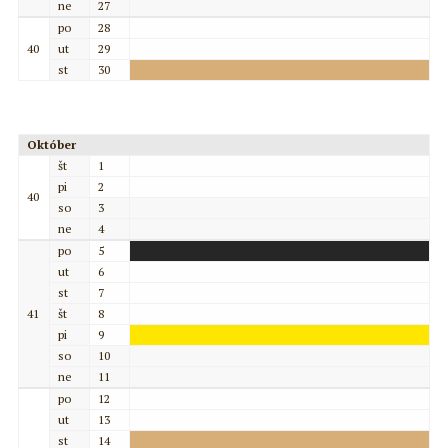
ne
27
po
28
40
ut
29
st
30
Október
št
1
pi
2
40
so
3
ne
4
po
5
ut
6
st
7
41
št
8
pi
9
so
10
ne
11
po
12
ut
13
st
14