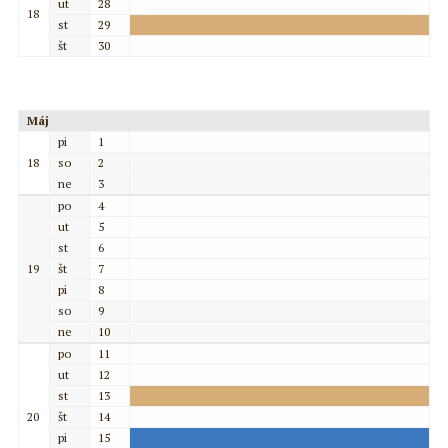
ut
28
18
st
29
št
30
Máj
pi
1
18
so
2
ne
3
po
4
ut
5
st
6
19
št
7
pi
8
so
9
ne
10
po
11
ut
12
st
13
20
št
14
pi
15