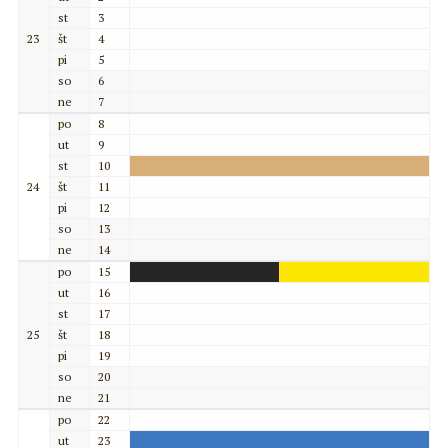
st
3
23
št
4
pi
5
so
6
ne
7
po
8
ut
9
st
10
24
št
11
pi
12
so
13
ne
14
po
15
ut
16
st
17
25
št
18
pi
19
so
20
ne
21
po
22
ut
23