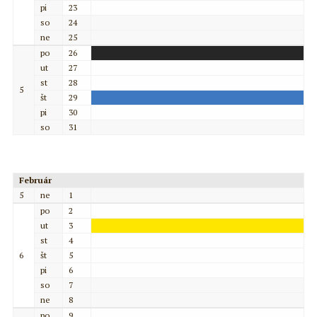
pi
23
so
24
ne
25
po
26
ut
27
st
28
5
št
29
pi
30
so
31
Február
5
ne
1
po
2
ut
3
st
4
6
št
5
pi
6
so
7
ne
8
po
9