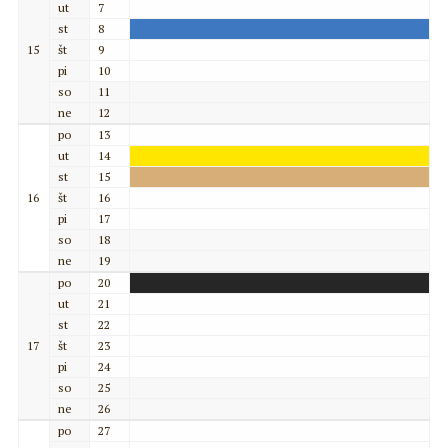
ut
7
st
8
15
št
9
pi
10
so
11
ne
12
po
13
ut
14
st
15
16
št
16
pi
17
so
18
ne
19
po
20
ut
21
st
22
17
št
23
pi
24
so
25
ne
26
po
27