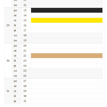
ne
12
po
13
ut
14
st
15
29
št
16
pi
17
so
18
ne
19
po
20
ut
21
st
22
30
št
23
pi
24
so
25
ne
26
po
27
ut
28
31
st
29
št
30
pi
31