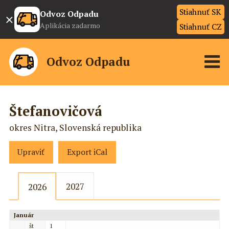
Stiahnuť SK
×
Odvoz Odpadu
Aplikácia zadarmo
Stiahnuť CZ
Odvoz Odpadu
Štefanovičová
okres Nitra, Slovenská republika
Upraviť
Export iCal
2027
2026
Január
št
1