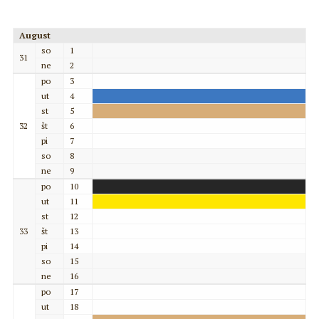
August
so
1
31
ne
2
po
3
ut
4
st
5
32
št
6
pi
7
so
8
ne
9
po
10
ut
11
st
12
33
št
13
pi
14
so
15
ne
16
po
17
ut
18