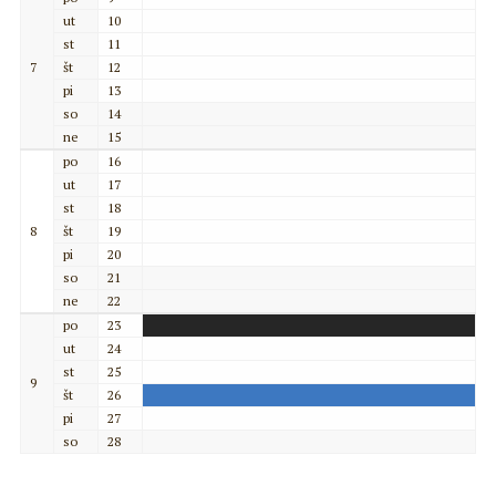
ut
10
st
11
7
št
12
pi
13
so
14
ne
15
po
16
ut
17
st
18
8
št
19
pi
20
so
21
ne
22
po
23
ut
24
st
25
9
št
26
pi
27
so
28