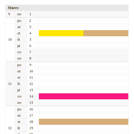
Marec
9
ne
1
po
2
ut
3
st
4
10
št
5
pi
6
so
7
ne
8
po
9
ut
10
st
11
11
št
12
pi
13
so
14
ne
15
po
16
ut
17
st
18
12
št
19