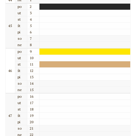
po
2
ut
3
st
4
45
št
5
pi
6
so
7
ne
8
po
9
ut
10
st
11
46
št
12
pi
13
so
14
ne
15
po
16
ut
17
st
18
47
št
19
pi
20
so
21
ne
22