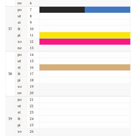
ne
6
po
7
ut
8
st
9
37
št
10
pi
11
so
12
ne
13
po
14
ut
15
st
16
38
št
17
pi
18
so
19
ne
20
po
21
ut
22
st
23
39
št
24
pi
25
so
26