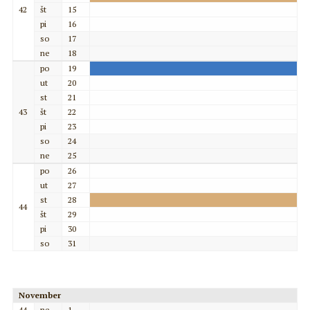
42
št
15
pi
16
so
17
ne
18
po
19
ut
20
st
21
43
št
22
pi
23
so
24
ne
25
po
26
ut
27
st
28
44
št
29
pi
30
so
31
November
44
ne
1