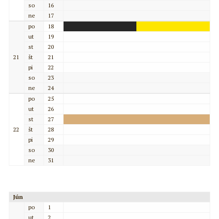
so
16
ne
17
po
18
ut
19
st
20
21
št
21
pi
22
so
23
ne
24
po
25
ut
26
st
27
22
št
28
pi
29
so
30
ne
31
Jún
po
1
ut
2