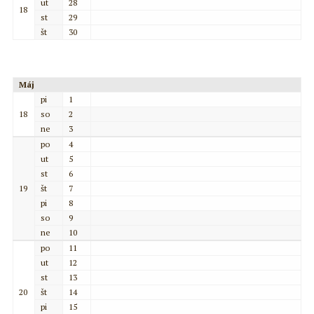
ut
28
18
st
29
št
30
Máj
pi
1
18
so
2
ne
3
po
4
ut
5
st
6
19
št
7
pi
8
so
9
ne
10
po
11
ut
12
st
13
20
št
14
pi
15