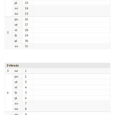
pi
23
so
24
ne
25
po
26
ut
27
st
28
5
št
29
pi
30
so
31
Február
5
ne
1
po
2
ut
3
st
4
6
št
5
pi
6
so
7
ne
8
po
9