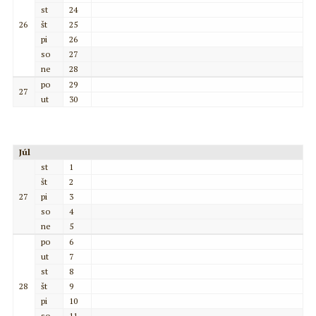
st
24
26
št
25
pi
26
so
27
ne
28
po
29
27
ut
30
Júl
st
1
št
2
27
pi
3
so
4
ne
5
po
6
ut
7
st
8
28
št
9
pi
10
so
11