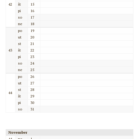
42
št
15
pi
16
so
17
ne
18
po
19
ut
20
st
21
43
št
22
pi
23
so
24
ne
25
po
26
ut
27
st
28
44
št
29
pi
30
so
31
November
44
ne
1