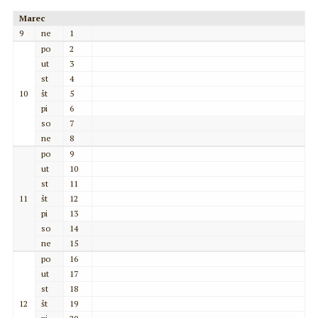
Marec
9
ne
1
po
2
ut
3
st
4
10
št
5
pi
6
so
7
ne
8
po
9
ut
10
st
11
11
št
12
pi
13
so
14
ne
15
po
16
ut
17
st
18
12
št
19