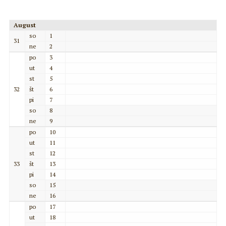
August
so
1
31
ne
2
po
3
ut
4
st
5
32
št
6
pi
7
so
8
ne
9
po
10
ut
11
st
12
33
št
13
pi
14
so
15
ne
16
po
17
ut
18