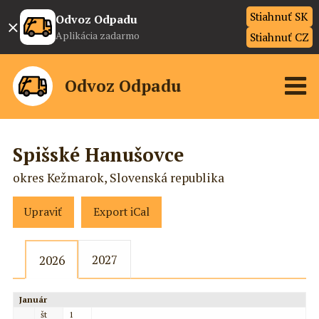
Stiahnuť SK
×
Odvoz Odpadu
Aplikácia zadarmo
Stiahnuť CZ
Odvoz Odpadu
Spišské Hanušovce
okres Kežmarok, Slovenská republika
Upraviť
Export iCal
2027
2026
Január
št
1