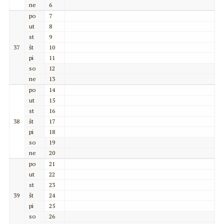
ne
6
po
7
ut
8
st
9
37
št
10
pi
11
so
12
ne
13
po
14
ut
15
st
16
38
št
17
pi
18
so
19
ne
20
po
21
ut
22
st
23
39
št
24
pi
25
so
26