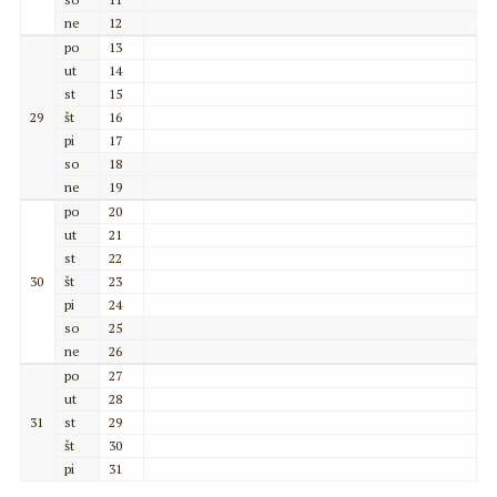
ne
12
po
13
ut
14
st
15
29
št
16
pi
17
so
18
ne
19
po
20
ut
21
st
22
30
št
23
pi
24
so
25
ne
26
po
27
ut
28
31
st
29
št
30
pi
31