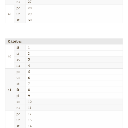
ne
27
po
28
40
ut
29
st
30
Október
št
1
pi
2
40
so
3
ne
4
po
5
ut
6
st
7
41
št
8
pi
9
so
10
ne
11
po
12
ut
13
st
14