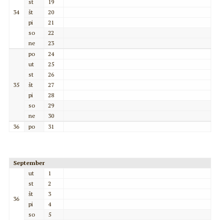
st
19
34
št
20
pi
21
so
22
ne
23
po
24
ut
25
st
26
35
št
27
pi
28
so
29
ne
30
36
po
31
September
ut
1
st
2
št
3
36
pi
4
so
5