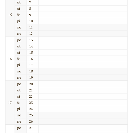
ut
7
st
8
15
št
9
pi
10
so
11
ne
12
po
13
ut
14
st
15
16
št
16
pi
17
so
18
ne
19
po
20
ut
21
st
22
17
št
23
pi
24
so
25
ne
26
po
27