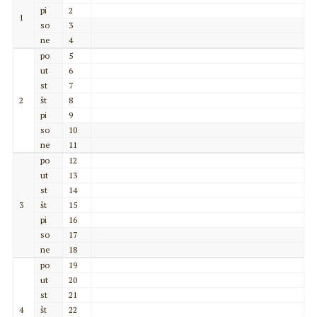
pi
2
1
so
3
ne
4
po
5
ut
6
st
7
2
št
8
pi
9
so
10
ne
11
po
12
ut
13
st
14
3
št
15
pi
16
so
17
ne
18
po
19
ut
20
st
21
4
št
22