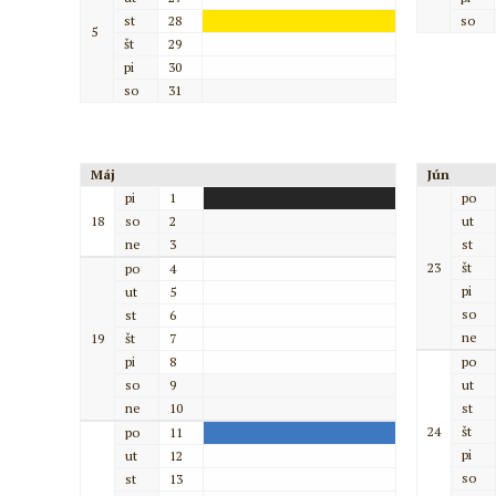
st
28
so
5
št
29
pi
30
so
31
Máj
Jún
pi
1
po
18
so
2
ut
ne
3
st
23
št
po
4
pi
ut
5
so
st
6
ne
19
št
7
pi
8
po
so
9
ut
ne
10
st
24
št
po
11
pi
ut
12
so
st
13