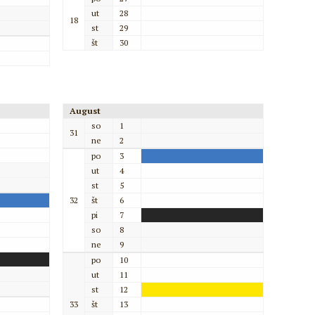
ut
28
18
st
29
št
30
August
so
1
31
ne
2
po
3
ut
4
st
5
32
št
6
pi
7
so
8
ne
9
po
10
ut
11
st
12
33
št
13