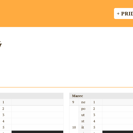
+ PRI
ý
Marec
1
9
ne
1
2
po
2
3
ut
3
4
st
4
5
10
št
5