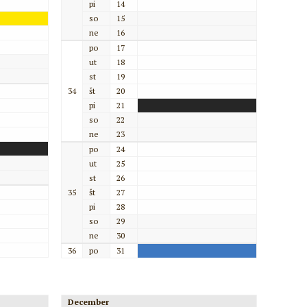
pi
14
so
15
ne
16
po
17
ut
18
st
19
34
št
20
pi
21
so
22
ne
23
po
24
ut
25
st
26
35
št
27
pi
28
so
29
ne
30
36
po
31
December