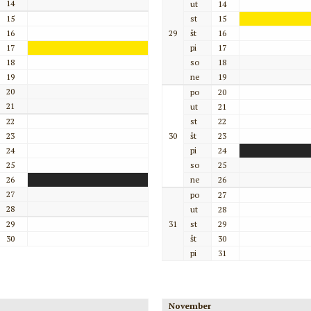
14
ut
14
15
st
15
16
29
št
16
17
pi
17
18
so
18
19
ne
19
20
po
20
21
ut
21
22
st
22
23
30
št
23
24
pi
24
25
so
25
26
ne
26
27
po
27
28
ut
28
29
31
st
29
30
št
30
pi
31
November