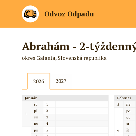
Odvoz Odpadu
Abrahám - 2-týždenn
okres Galanta, Slovenská republika
2027
2026
Január
Február
št
1
5
ne
pi
2
po
1
so
3
ut
ne
4
st
po
5
6
št