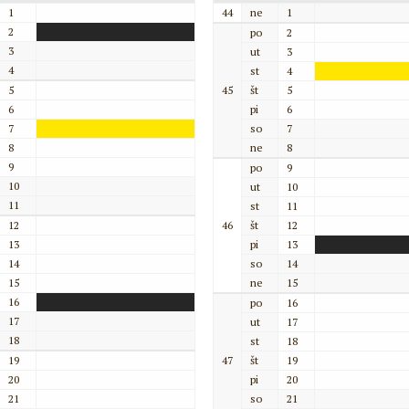
1
44
ne
1
2
po
2
3
ut
3
4
st
4
5
45
št
5
6
pi
6
7
so
7
8
ne
8
9
po
9
10
ut
10
11
st
11
12
46
št
12
13
pi
13
14
so
14
15
ne
15
16
po
16
17
ut
17
18
st
18
19
47
št
19
20
pi
20
21
so
21