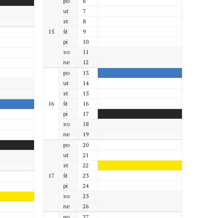
po
6
ut
7
st
8
15
št
9
pi
10
so
11
ne
12
po
13
ut
14
st
15
16
št
16
pi
17
so
18
ne
19
po
20
ut
21
st
22
17
št
23
pi
24
so
25
ne
26
po
27