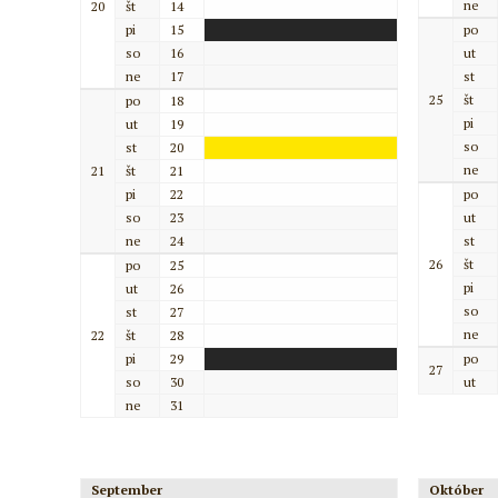
ne
20
št
14
pi
15
po
so
16
ut
ne
17
st
25
št
po
18
pi
ut
19
so
st
20
ne
21
št
21
pi
22
po
so
23
ut
ne
24
st
26
št
po
25
pi
ut
26
so
st
27
ne
22
št
28
pi
29
po
27
so
30
ut
ne
31
September
Október