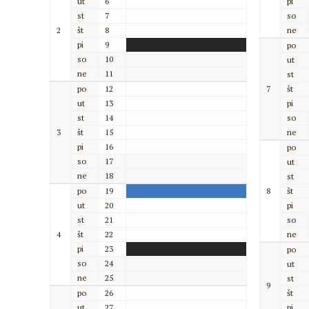
ut
6
pi
st
7
so
2
št
8
ne
pi
9
po
so
10
ut
ne
11
st
po
12
7
št
ut
13
pi
st
14
so
3
št
15
ne
pi
16
po
so
17
ut
ne
18
st
po
19
8
št
ut
20
pi
st
21
so
4
št
22
ne
pi
23
po
so
24
ut
ne
25
st
9
po
26
št
ut
27
pi