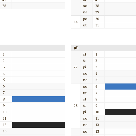
28
so
28
ne
29
po
30
14
ut
31
Júl
1
st
1
2
št
2
3
27
pi
3
4
so
4
5
ne
5
6
po
6
7
ut
7
8
st
8
9
28
št
9
10
pi
10
11
so
11
12
ne
12
13
po
13