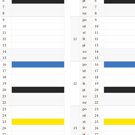
6
pi
6
7
so
7
8
ne
8
9
po
9
10
ut
10
11
st
11
12
11
št
12
13
pi
13
14
so
14
15
ne
15
16
po
16
17
ut
17
18
st
18
19
12
št
19
20
pi
20
21
so
21
22
ne
22
23
po
23
24
ut
24
25
st
25
26
13
št
26
27
pi
27