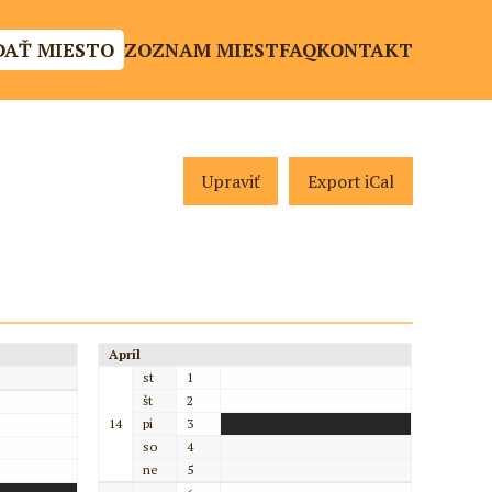
DAŤ MIESTO
ZOZNAM MIEST
FAQ
KONTAKT
Upraviť
Export iCal
Apríl
st
1
št
2
14
pi
3
so
4
ne
5