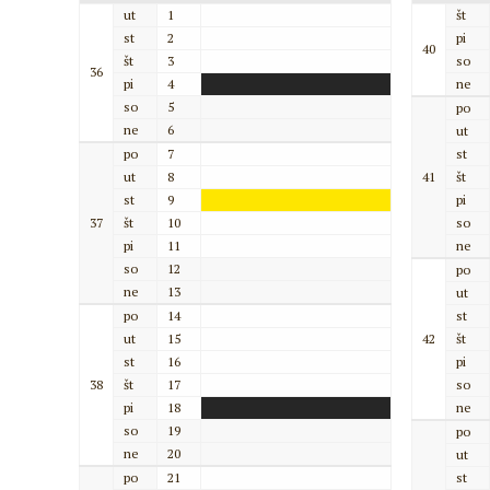
ut
1
št
st
2
pi
40
št
3
so
36
pi
4
ne
so
5
po
ne
6
ut
po
7
st
ut
8
41
št
st
9
pi
37
št
10
so
pi
11
ne
so
12
po
ne
13
ut
po
14
st
ut
15
42
št
st
16
pi
38
št
17
so
pi
18
ne
so
19
po
ne
20
ut
po
21
st