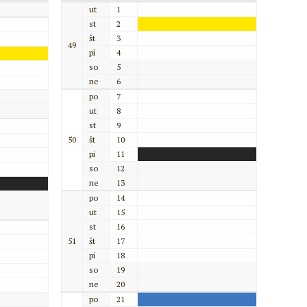
ut
1
st
2
št
3
49
pi
4
so
5
ne
6
po
7
ut
8
st
9
50
št
10
pi
11
so
12
ne
13
po
14
ut
15
st
16
51
št
17
pi
18
so
19
ne
20
po
21