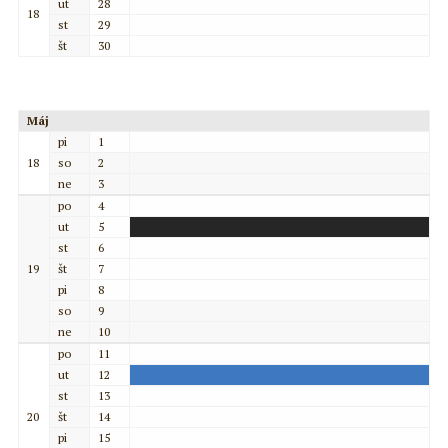
ut
28
18
st
29
št
30
Máj
pi
1
18
so
2
ne
3
po
4
ut
5
st
6
19
št
7
pi
8
so
9
ne
10
po
11
ut
12
st
13
20
št
14
pi
15