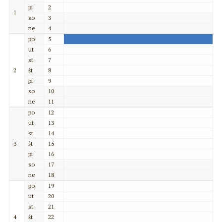
pi
2
1
so
3
ne
4
po
5
ut
6
st
7
2
št
8
pi
9
so
10
ne
11
po
12
ut
13
st
14
3
št
15
pi
16
so
17
ne
18
po
19
ut
20
st
21
4
št
22