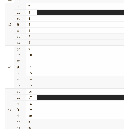
po
2
ut
3
st
4
45
št
5
pi
6
so
7
ne
8
po
9
ut
10
st
11
46
št
12
pi
13
so
14
ne
15
po
16
ut
17
st
18
47
št
19
pi
20
so
21
ne
22