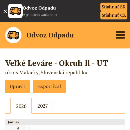
Stiahnuť SK
×
Odvoz Odpadu
Aplikácia zadarmo
Stiahnuť CZ
Odvoz Odpadu
Veľké Leváre - Okruh ll - UT
okres Malacky, Slovenská republika
Upraviť
Export iCal
2027
2026
Január
št
1