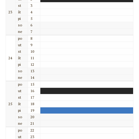
st
3
23
št
4
pi
5
so
6
ne
7
po
8
ut
9
st
10
24
št
11
pi
12
so
13
ne
14
po
15
ut
16
st
17
25
št
18
pi
19
so
20
ne
21
po
22
ut
23