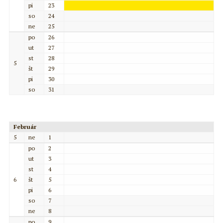
pi
23
so
24
ne
25
po
26
ut
27
st
28
5
št
29
pi
30
so
31
Február
5
ne
1
po
2
ut
3
st
4
6
št
5
pi
6
so
7
ne
8
po
9