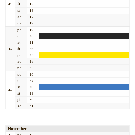
42
št
15
pi
16
so
17
ne
18
po
19
ut
20
st
21
43
št
22
pi
23
so
24
ne
25
po
26
ut
27
st
28
44
št
29
pi
30
so
31
November
44
ne
1