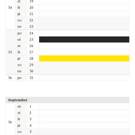
st
19
34
št
20
pi
21
so
22
ne
23
po
24
ut
25
st
26
35
št
27
pi
28
so
29
ne
30
36
po
31
September
ut
1
st
2
št
3
36
pi
4
so
5