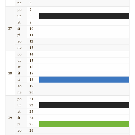
ne
6
po
7
ut
8
st
9
37
št
10
pi
11
so
12
ne
13
po
14
ut
15
st
16
38
št
17
pi
18
so
19
ne
20
po
21
ut
22
st
23
39
št
24
pi
25
so
26