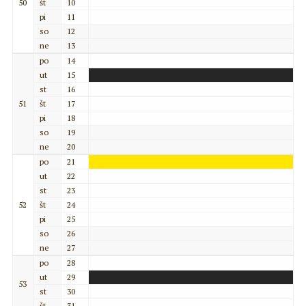
50
št
10
pi
11
so
12
ne
13
po
14
ut
15
st
16
51
št
17
pi
18
so
19
ne
20
po
21
ut
22
st
23
52
št
24
pi
25
so
26
ne
27
po
28
ut
29
53
st
30
št
31