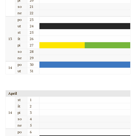
pi
20
so
21
ne
22
po
23
ut
24
st
25
13
št
26
pi
27
so
28
ne
29
po
30
14
ut
31
Apríl
st
1
št
2
14
pi
3
so
4
ne
5
po
6