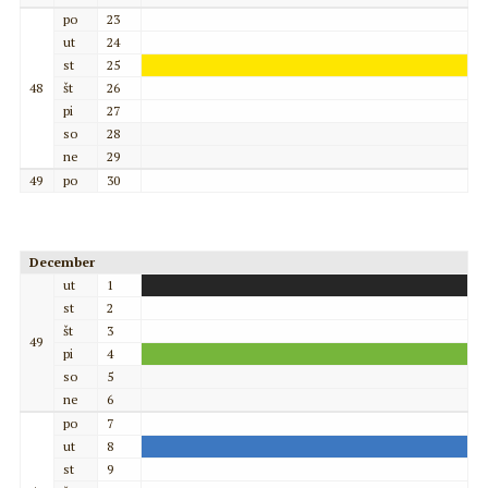
po
23
ut
24
st
25
48
št
26
pi
27
so
28
ne
29
49
po
30
December
ut
1
st
2
št
3
49
pi
4
so
5
ne
6
po
7
ut
8
st
9