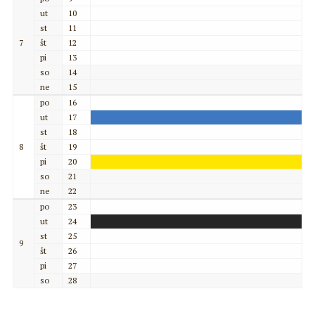
ut
10
st
11
7
št
12
pi
13
so
14
ne
15
po
16
ut
17
st
18
8
št
19
pi
20
so
21
ne
22
po
23
ut
24
st
25
9
št
26
pi
27
so
28