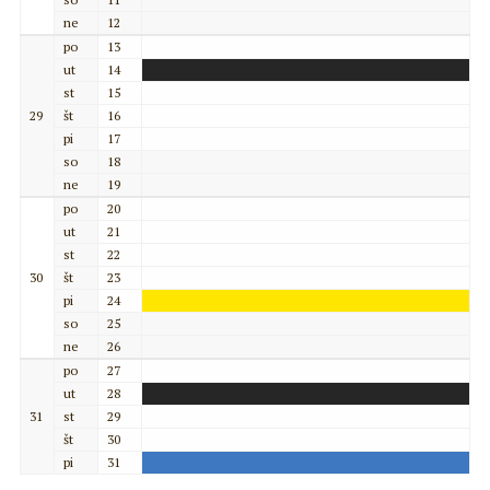
ne
12
po
13
ut
14
st
15
29
št
16
pi
17
so
18
ne
19
po
20
ut
21
st
22
30
št
23
pi
24
so
25
ne
26
po
27
ut
28
31
st
29
št
30
pi
31