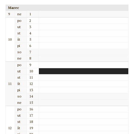
Marec
9
ne
1
po
2
ut
3
st
4
10
št
5
pi
6
so
7
ne
8
po
9
ut
10
st
11
11
št
12
pi
13
so
14
ne
15
po
16
ut
17
st
18
12
št
19