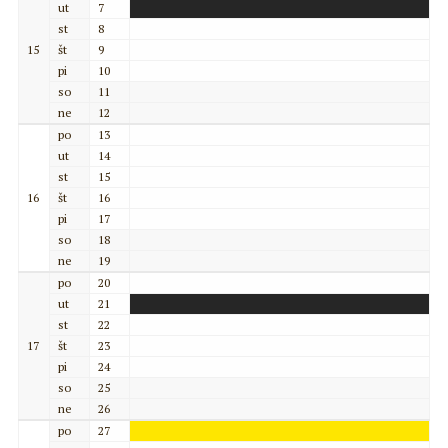
ut
7
st
8
15
št
9
pi
10
so
11
ne
12
po
13
ut
14
st
15
16
št
16
pi
17
so
18
ne
19
po
20
ut
21
st
22
17
št
23
pi
24
so
25
ne
26
po
27