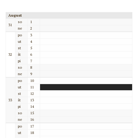
August
so
1
31
ne
2
po
3
ut
4
st
5
32
št
6
pi
7
so
8
ne
9
po
10
ut
11
st
12
33
št
13
pi
14
so
15
ne
16
po
17
ut
18