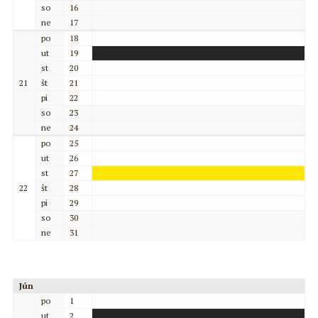
so
16
ne
17
po
18
ut
19
st
20
21
št
21
pi
22
so
23
ne
24
po
25
ut
26
st
27
22
št
28
pi
29
so
30
ne
31
Jún
po
1
ut
2