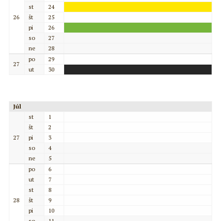
st
24
26
št
25
pi
26
so
27
ne
28
po
29
27
ut
30
Júl
st
1
št
2
27
pi
3
so
4
ne
5
po
6
ut
7
st
8
28
št
9
pi
10
so
11