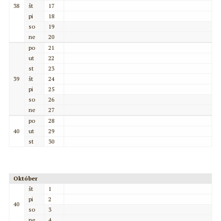
38
št
17
pi
18
so
19
ne
20
po
21
ut
22
st
23
39
št
24
pi
25
so
26
ne
27
po
28
40
ut
29
st
30
Október
št
1
pi
2
40
so
3
ne
4