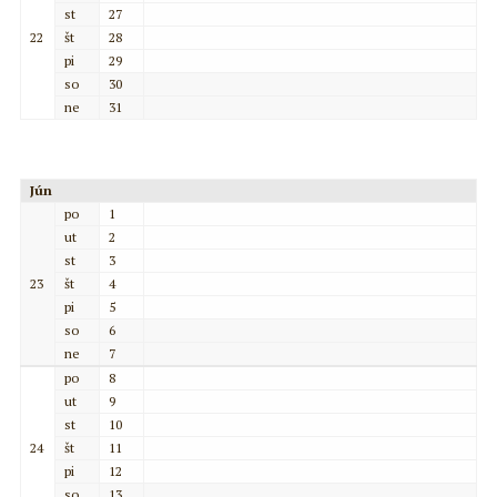
st
27
22
št
28
pi
29
so
30
ne
31
Jún
po
1
ut
2
st
3
23
št
4
pi
5
so
6
ne
7
po
8
ut
9
st
10
24
št
11
pi
12
so
13