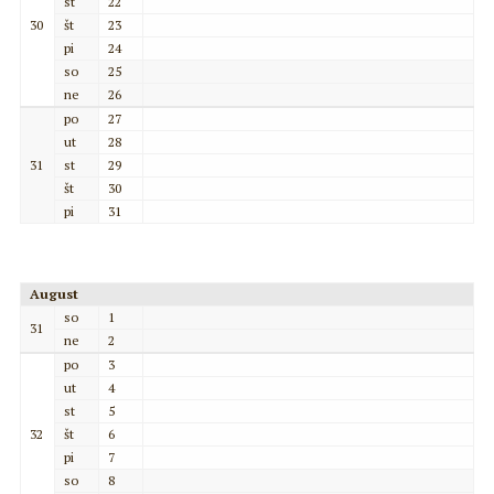
st
22
30
št
23
pi
24
so
25
ne
26
po
27
ut
28
31
st
29
št
30
pi
31
August
so
1
31
ne
2
po
3
ut
4
st
5
32
št
6
pi
7
so
8