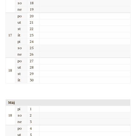
so
18
ne
19
po
20
ut
21
st
22
17
št
23
pi
24
so
25
ne
26
po
27
ut
28
18
st
29
št
30
Máj
pi
1
18
so
2
ne
3
po
4
ut
5