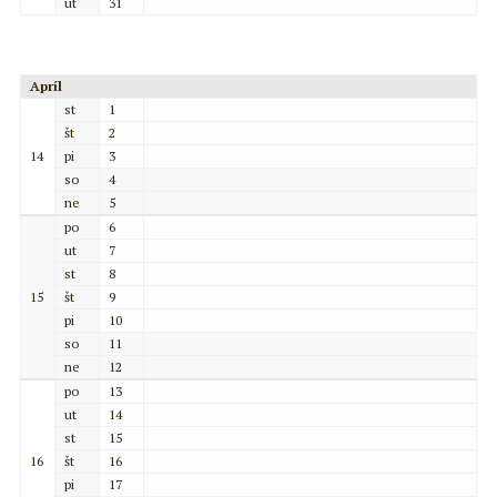
ut
31
Apríl
st
1
št
2
14
pi
3
so
4
ne
5
po
6
ut
7
st
8
15
št
9
pi
10
so
11
ne
12
po
13
ut
14
st
15
16
št
16
pi
17