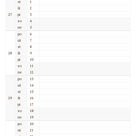
st
1
št
2
27
pi
3
so
4
ne
5
po
6
ut
7
st
8
28
št
9
pi
10
so
11
ne
12
po
13
ut
14
st
15
29
št
16
pi
17
so
18
ne
19
po
20
ut
21