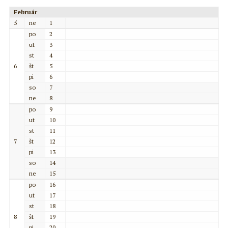
Február
5
ne
1
po
2
ut
3
st
4
6
št
5
pi
6
so
7
ne
8
po
9
ut
10
st
11
7
št
12
pi
13
so
14
ne
15
po
16
ut
17
st
18
8
št
19
pi
20