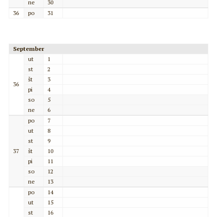
ne
30
36
po
31
September
ut
1
st
2
št
3
36
pi
4
so
5
ne
6
po
7
ut
8
st
9
37
št
10
pi
11
so
12
ne
13
po
14
ut
15
st
16