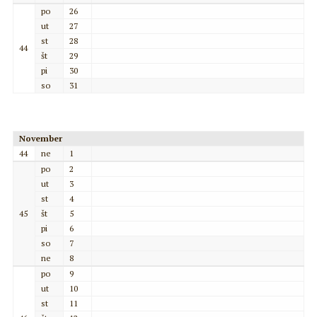
po
26
ut
27
st
28
44
št
29
pi
30
so
31
November
44
ne
1
po
2
ut
3
st
4
45
št
5
pi
6
so
7
ne
8
po
9
ut
10
st
11