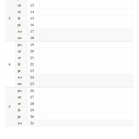
ut
13
st
14
3
št
15
pi
16
so
17
ne
18
po
19
ut
20
st
21
4
št
22
pi
23
so
24
ne
25
po
26
ut
27
st
28
5
št
29
pi
30
so
31