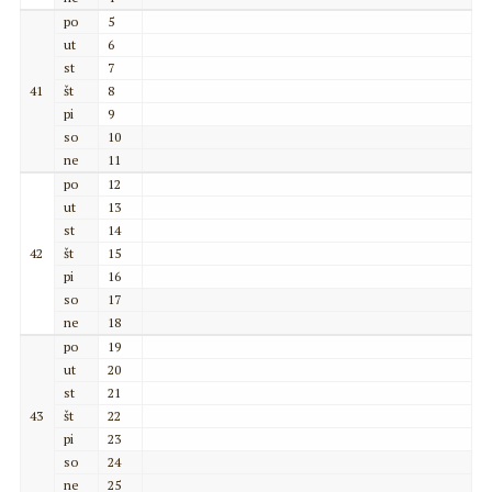
po
5
ut
6
st
7
41
št
8
pi
9
so
10
ne
11
po
12
ut
13
st
14
42
št
15
pi
16
so
17
ne
18
po
19
ut
20
st
21
43
št
22
pi
23
so
24
ne
25