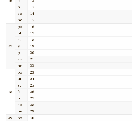
46
št
12
pi
13
so
14
ne
15
po
16
ut
17
st
18
47
št
19
pi
20
so
21
ne
22
po
23
ut
24
st
25
48
št
26
pi
27
so
28
ne
29
49
po
30