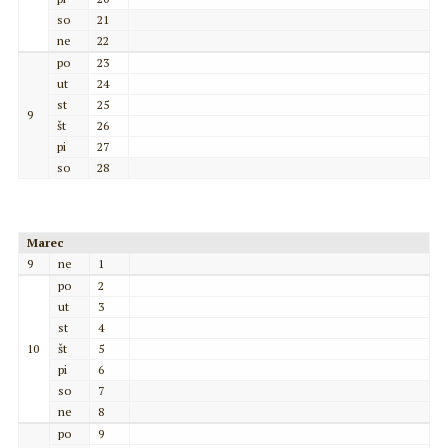
so
21
ne
22
po
23
ut
24
st
25
9
št
26
pi
27
so
28
Marec
9
ne
1
po
2
ut
3
st
4
10
št
5
pi
6
so
7
ne
8
po
9