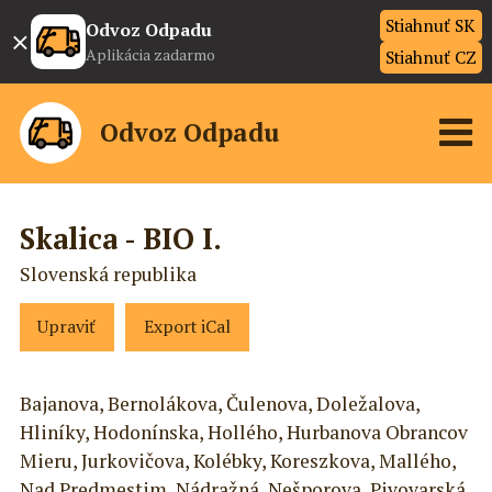
Stiahnuť SK
×
Odvoz Odpadu
Aplikácia zadarmo
Stiahnuť CZ
Odvoz Odpadu
Skalica - BIO I.
Slovenská republika
Upraviť
Export iCal
Bajanova, Bernolákova, Čulenova, Doležalova,
Hliníky, Hodonínska, Hollého, Hurbanova Obrancov
Mieru, Jurkovičova, Kolébky, Koreszkova, Mallého,
Nad Predmestim, Nádražná, Nešporova, Pivovarská,