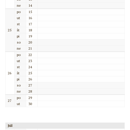
ne
14
po
15
ut
16
st
17
25
št
18
pi
19
so
20
ne
21
po
22
ut
23
st
24
26
št
25
pi
26
so
27
ne
28
po
29
27
ut
30
Júl