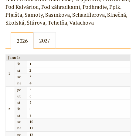
Pod Kalváriou, Pod záhradkami, Podhradie, Pplk.
Pljušťa, Samoty, Sasinkova, Schaefflerova, Slnečná,
Školská, Štúrova, Tehelňa, Valachova
2027
2026
Január
št
1
pi
2
1
so
3
ne
4
po
5
ut
6
st
7
2
št
8
pi
9
so
10
ne
11
po
12