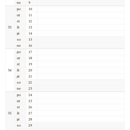
ne
9
po
10
ut
11
st
12
33
št
13
pi
14
so
15
ne
16
po
17
ut
18
st
19
34
št
20
pi
21
so
22
ne
23
po
24
ut
25
st
26
35
št
27
pi
28
so
29