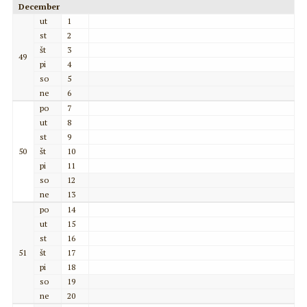
December
ut
1
st
2
št
3
49
pi
4
so
5
ne
6
po
7
ut
8
st
9
50
št
10
pi
11
so
12
ne
13
po
14
ut
15
st
16
51
št
17
pi
18
so
19
ne
20