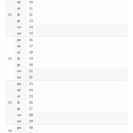
ut
10
st
11
11
št
12
pi
13
so
14
ne
15
po
16
ut
17
st
18
12
št
19
pi
20
so
21
ne
22
po
23
ut
24
st
25
13
št
26
pi
27
so
28
ne
29
po
30
14