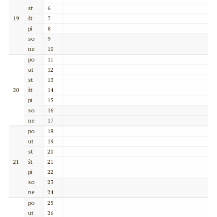
st
6
19
št
7
pi
8
so
9
ne
10
po
11
ut
12
st
13
20
št
14
pi
15
so
16
ne
17
po
18
ut
19
st
20
21
št
21
pi
22
so
23
ne
24
po
25
ut
26