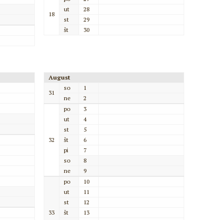
ut
28
18
st
29
št
30
August
so
1
31
ne
2
po
3
ut
4
st
5
32
št
6
pi
7
so
8
ne
9
po
10
ut
11
st
12
33
št
13