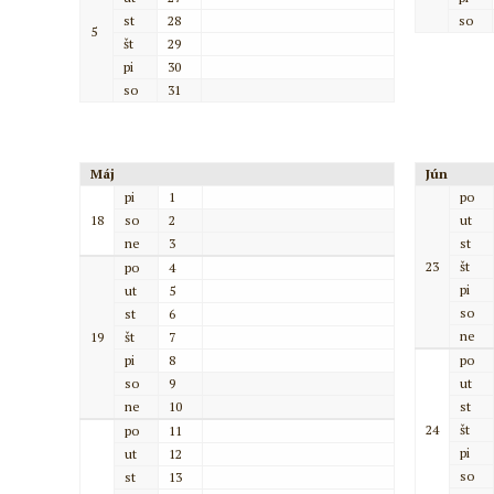
st
28
so
5
št
29
pi
30
so
31
Máj
Jún
pi
1
po
18
so
2
ut
ne
3
st
23
št
po
4
pi
ut
5
so
st
6
ne
19
št
7
pi
8
po
so
9
ut
ne
10
st
24
št
po
11
pi
ut
12
so
st
13