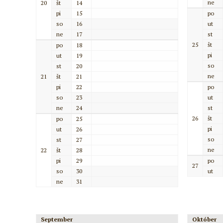
ne
20
št
14
pi
15
po
so
16
ut
ne
17
st
25
št
po
18
pi
ut
19
so
st
20
ne
21
št
21
pi
22
po
so
23
ut
ne
24
st
26
št
po
25
pi
ut
26
so
st
27
ne
22
št
28
pi
29
po
27
so
30
ut
ne
31
September
Október