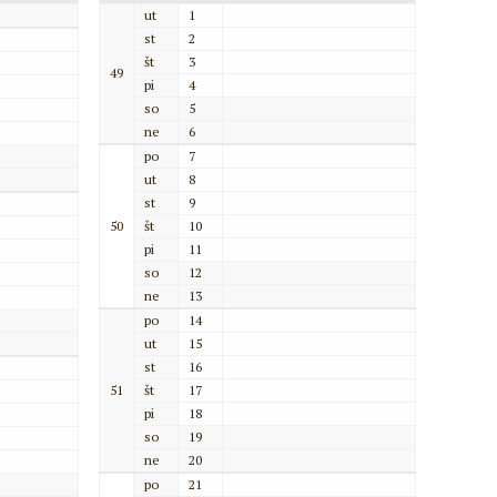
ut
1
st
2
št
3
49
pi
4
so
5
ne
6
po
7
ut
8
st
9
50
št
10
pi
11
so
12
ne
13
po
14
ut
15
st
16
51
št
17
pi
18
so
19
ne
20
po
21