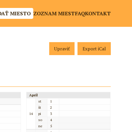
DAŤ MIESTO
ZOZNAM MIEST
FAQ
KONTAKT
Upraviť
Export iCal
Apríl
st
1
št
2
14
pi
3
so
4
ne
5