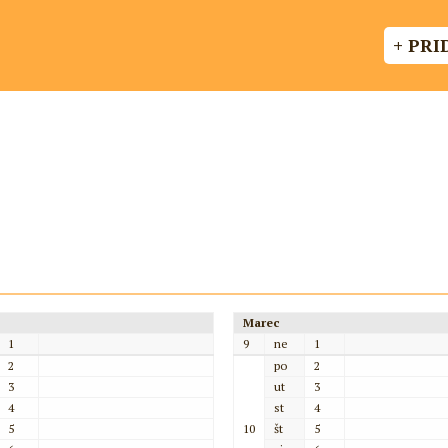
+ PRI
Marec
1
9
ne
1
2
po
2
3
ut
3
4
st
4
5
10
št
5