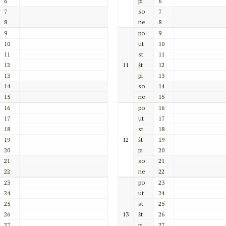
6
pi
6
7
so
7
8
ne
8
9
po
9
10
ut
10
11
st
11
12
11
št
12
13
pi
13
14
so
14
15
ne
15
16
po
16
17
ut
17
18
st
18
19
12
št
19
20
pi
20
21
so
21
22
ne
22
23
po
23
24
ut
24
25
st
25
26
13
št
26
27
pi
27