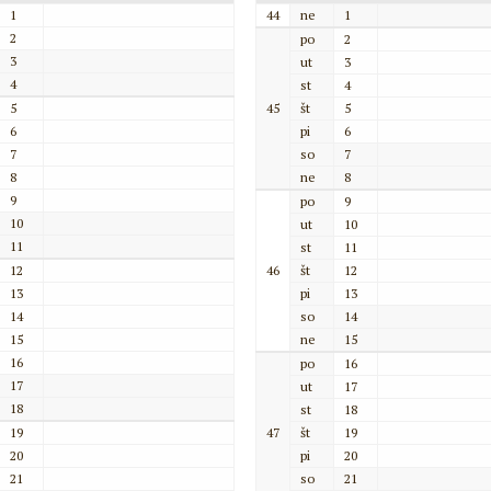
1
44
ne
1
2
po
2
3
ut
3
4
st
4
5
45
št
5
6
pi
6
7
so
7
8
ne
8
9
po
9
10
ut
10
11
st
11
12
46
št
12
13
pi
13
14
so
14
15
ne
15
16
po
16
17
ut
17
18
st
18
19
47
št
19
20
pi
20
21
so
21