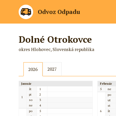
Odvoz Odpadu
Dolné Otrokovce
okres Hlohovec, Slovenská republika
2027
2026
Január
Február
št
1
5
ne
pi
2
po
1
so
3
ut
ne
4
st
po
5
6
št