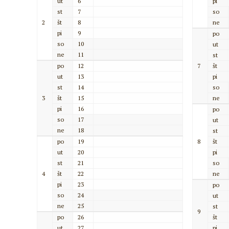
ut
6
pi
st
7
so
2
št
8
ne
pi
9
po
so
10
ut
ne
11
st
po
12
7
št
ut
13
pi
st
14
so
3
št
15
ne
pi
16
po
so
17
ut
ne
18
st
po
19
8
št
ut
20
pi
st
21
so
4
št
22
ne
pi
23
po
so
24
ut
ne
25
st
9
po
26
št
ut
27
pi