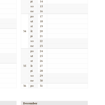
pi
14
so
15
ne
16
po
17
ut
18
st
19
34
št
20
pi
21
so
22
ne
23
po
24
ut
25
st
26
35
št
27
pi
28
so
29
ne
30
36
po
31
December