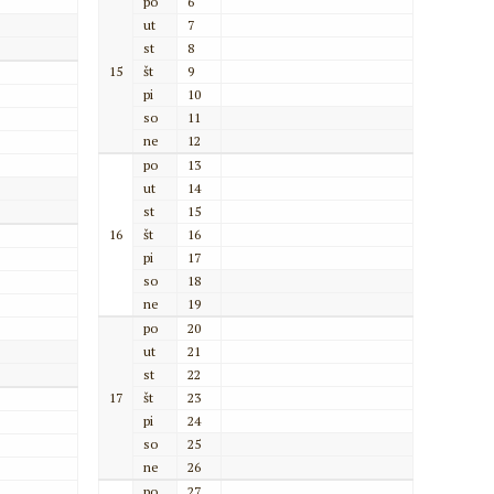
po
6
ut
7
st
8
15
št
9
pi
10
so
11
ne
12
po
13
ut
14
st
15
16
št
16
pi
17
so
18
ne
19
po
20
ut
21
st
22
17
št
23
pi
24
so
25
ne
26
po
27