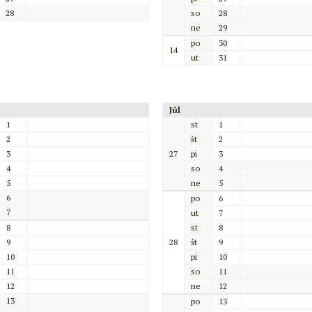
28
so
28
ne
29
po
30
14
ut
31
Júl
1
st
1
2
št
2
3
27
pi
3
4
so
4
5
ne
5
6
po
6
7
ut
7
8
st
8
9
28
št
9
10
pi
10
11
so
11
12
ne
12
13
po
13