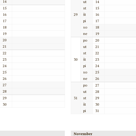
14
ut
14
15
st
15
16
29
št
16
17
pi
17
18
so
18
19
ne
19
20
po
20
21
ut
21
22
st
22
23
30
št
23
24
pi
24
25
so
25
26
ne
26
27
po
27
28
ut
28
29
31
st
29
30
št
30
pi
31
November