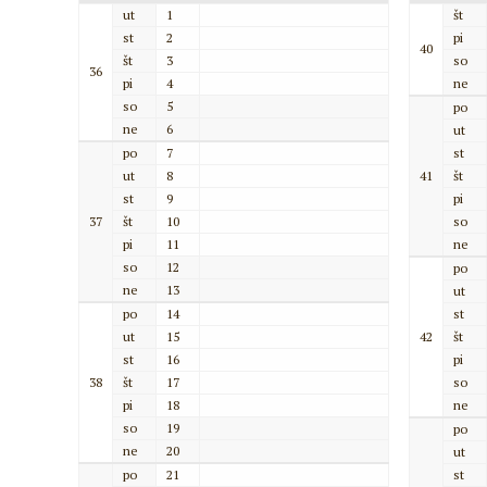
ut
1
št
st
2
pi
40
št
3
so
36
pi
4
ne
so
5
po
ne
6
ut
po
7
st
ut
8
41
št
st
9
pi
37
št
10
so
pi
11
ne
so
12
po
ne
13
ut
po
14
st
ut
15
42
št
st
16
pi
38
št
17
so
pi
18
ne
so
19
po
ne
20
ut
po
21
st