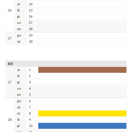
st
24
26
št
25
pi
26
so
27
ne
28
po
29
27
ut
30
Júl
st
1
št
2
27
pi
3
so
4
ne
5
po
6
ut
7
st
8
28
št
9
pi
10
so
11