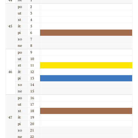
po
2
ut
3
st
4
45
št
5
pi
6
so
7
ne
8
po
9
ut
10
st
11
46
št
12
pi
13
so
14
ne
15
po
16
ut
17
st
18
47
št
19
pi
20
so
21
ne
22