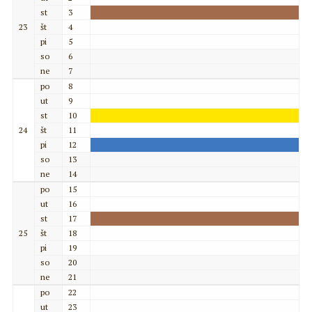
st
3
23
št
4
pi
5
so
6
ne
7
po
8
ut
9
st
10
24
št
11
pi
12
so
13
ne
14
po
15
ut
16
st
17
25
št
18
pi
19
so
20
ne
21
po
22
ut
23