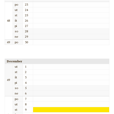
po
23
ut
24
st
25
48
št
26
pi
27
so
28
ne
29
49
po
30
December
ut
1
st
2
št
3
49
pi
4
so
5
ne
6
po
7
ut
8
st
9