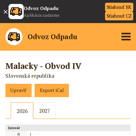
Stiahnuť SK
×
Odvoz Odpadu
Aplikácia zadarmo
Stiahnuť CZ
Odvoz Odpadu
Malacky - Obvod IV
Slovenská republika
Upraviť
Export iCal
2027
2026
Január
št
1