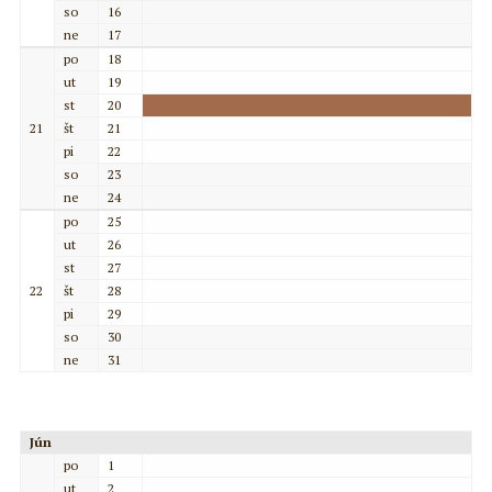
so
16
ne
17
po
18
ut
19
st
20
21
št
21
pi
22
so
23
ne
24
po
25
ut
26
st
27
22
št
28
pi
29
so
30
ne
31
Jún
po
1
ut
2