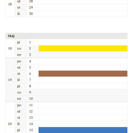
ut
28
18
st
29
št
30
Máj
pi
1
18
so
2
ne
3
po
4
ut
5
st
6
19
št
7
pi
8
so
9
ne
10
po
11
ut
12
st
13
20
št
14
pi
15