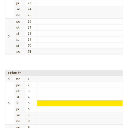
pi
23
so
24
ne
25
po
26
ut
27
st
28
5
št
29
pi
30
so
31
Február
5
ne
1
po
2
ut
3
st
4
6
št
5
pi
6
so
7
ne
8
po
9