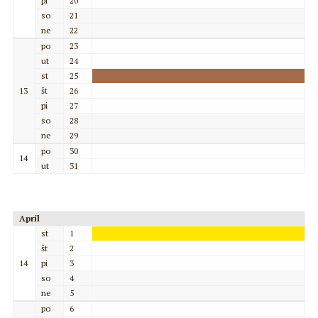
pi
20
so
21
ne
22
po
23
ut
24
st
25
13
št
26
pi
27
so
28
ne
29
po
30
14
ut
31
Apríl
st
1
št
2
14
pi
3
so
4
ne
5
po
6