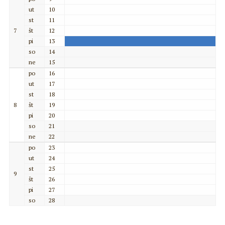
ut
10
st
11
7
št
12
pi
13
so
14
ne
15
po
16
ut
17
st
18
8
št
19
pi
20
so
21
ne
22
po
23
ut
24
st
25
9
št
26
pi
27
so
28