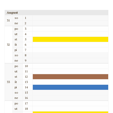
August
so
1
31
ne
2
po
3
ut
4
st
5
32
št
6
pi
7
so
8
ne
9
po
10
ut
11
st
12
33
št
13
pi
14
so
15
ne
16
po
17
ut
18