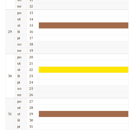
ne
12
po
13
ut
14
st
15
29
št
16
pi
17
so
18
ne
19
po
20
ut
21
st
22
30
št
23
pi
24
so
25
ne
26
po
27
ut
28
31
st
29
št
30
pi
31