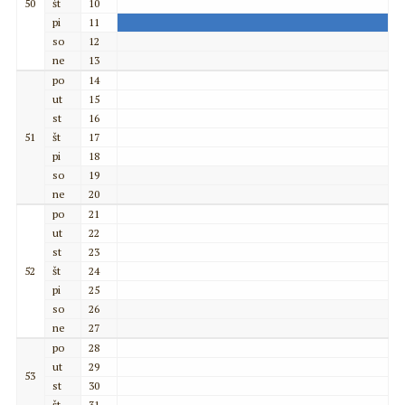
50
št
10
pi
11
so
12
ne
13
po
14
ut
15
st
16
51
št
17
pi
18
so
19
ne
20
po
21
ut
22
st
23
52
št
24
pi
25
so
26
ne
27
po
28
ut
29
53
st
30
št
31