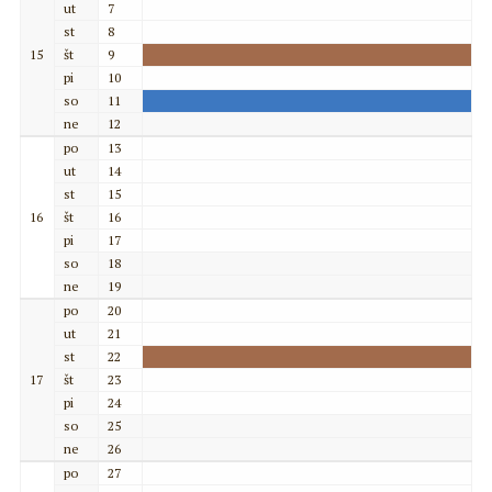
ut
7
st
8
15
št
9
pi
10
so
11
ne
12
po
13
ut
14
st
15
16
št
16
pi
17
so
18
ne
19
po
20
ut
21
st
22
17
št
23
pi
24
so
25
ne
26
po
27