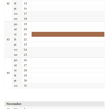
42
št
15
pi
16
so
17
ne
18
po
19
ut
20
st
21
43
št
22
pi
23
so
24
ne
25
po
26
ut
27
st
28
44
št
29
pi
30
so
31
November
44
ne
1