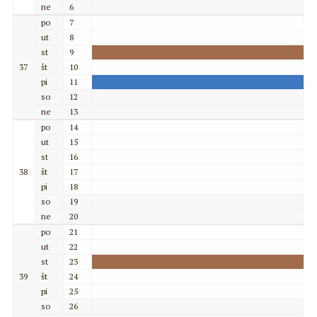
ne
6
po
7
ut
8
st
9
37
št
10
pi
11
so
12
ne
13
po
14
ut
15
st
16
38
št
17
pi
18
so
19
ne
20
po
21
ut
22
st
23
39
št
24
pi
25
so
26