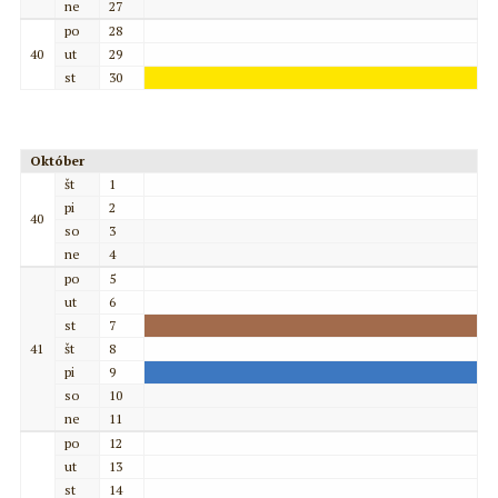
ne
27
po
28
40
ut
29
st
30
Október
št
1
pi
2
40
so
3
ne
4
po
5
ut
6
st
7
41
št
8
pi
9
so
10
ne
11
po
12
ut
13
st
14