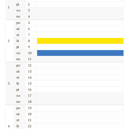
pi
2
1
so
3
ne
4
po
5
ut
6
st
7
2
št
8
pi
9
so
10
ne
11
po
12
ut
13
st
14
3
št
15
pi
16
so
17
ne
18
po
19
ut
20
st
21
4
št
22