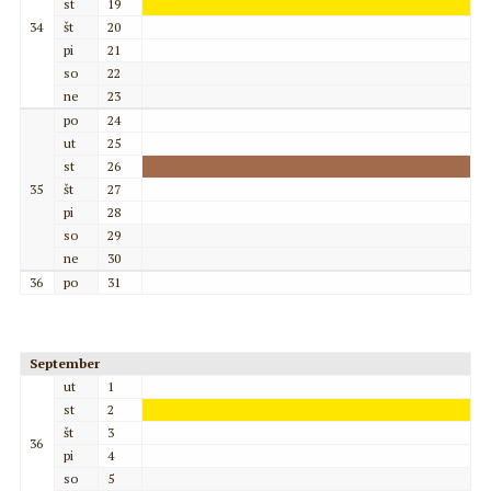
st
19
34
št
20
pi
21
so
22
ne
23
po
24
ut
25
st
26
35
št
27
pi
28
so
29
ne
30
36
po
31
September
ut
1
st
2
št
3
36
pi
4
so
5