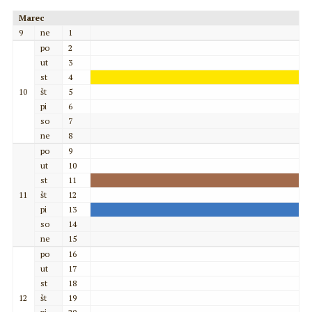
Marec
9
ne
1
po
2
ut
3
st
4
10
št
5
pi
6
so
7
ne
8
po
9
ut
10
st
11
11
št
12
pi
13
so
14
ne
15
po
16
ut
17
st
18
12
št
19