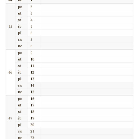
po
2
ut
3
st
4
45
št
5
pi
6
so
7
ne
8
po
9
ut
10
st
11
46
št
12
pi
13
so
14
ne
15
po
16
ut
17
st
18
47
št
19
pi
20
so
21
ne
22