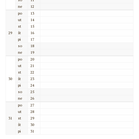
ne
12
po
13
ut
14
st
15
29
št
16
pi
17
so
18
ne
19
po
20
ut
21
st
22
30
št
23
pi
24
so
25
ne
26
po
27
ut
28
31
st
29
št
30
pi
31