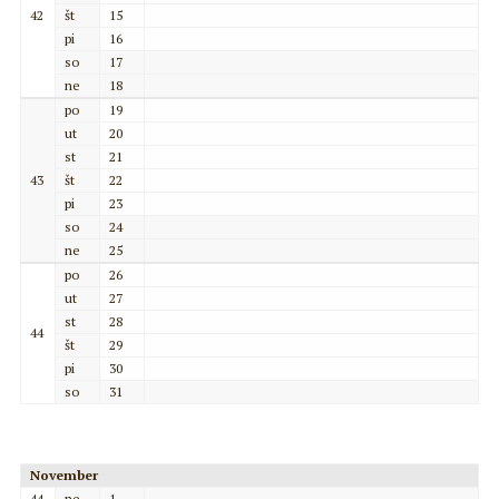
42
št
15
pi
16
so
17
ne
18
po
19
ut
20
st
21
43
št
22
pi
23
so
24
ne
25
po
26
ut
27
st
28
44
št
29
pi
30
so
31
November
44
ne
1