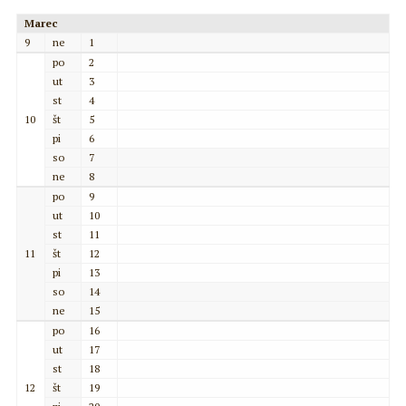
Marec
9
ne
1
po
2
ut
3
st
4
10
št
5
pi
6
so
7
ne
8
po
9
ut
10
st
11
11
št
12
pi
13
so
14
ne
15
po
16
ut
17
st
18
12
št
19