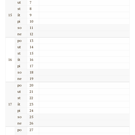
ut
7
st
8
15
št
9
pi
10
so
11
ne
12
po
13
ut
14
st
15
16
št
16
pi
17
so
18
ne
19
po
20
ut
21
st
22
17
št
23
pi
24
so
25
ne
26
po
27