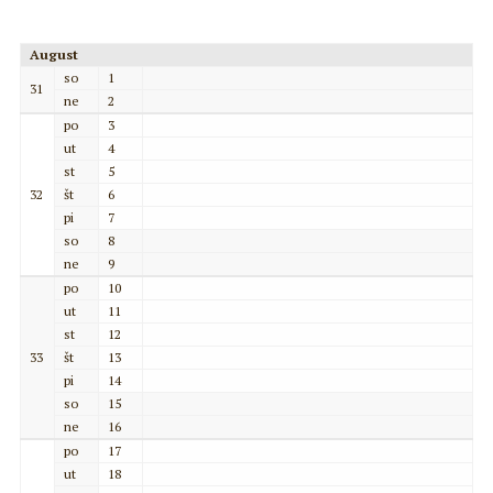
August
so
1
31
ne
2
po
3
ut
4
st
5
32
št
6
pi
7
so
8
ne
9
po
10
ut
11
st
12
33
št
13
pi
14
so
15
ne
16
po
17
ut
18