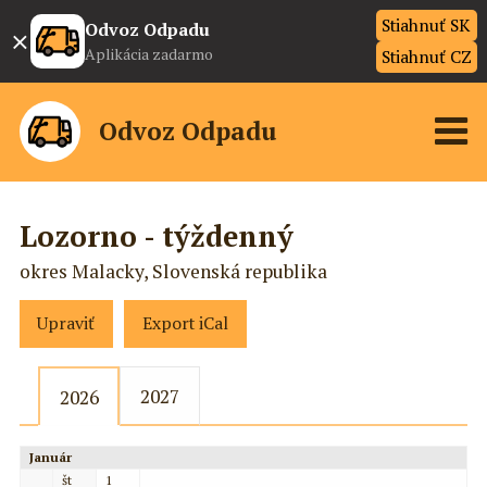
Stiahnuť SK
×
Odvoz Odpadu
Aplikácia zadarmo
Stiahnuť CZ
Odvoz Odpadu
Lozorno - týždenný
okres Malacky, Slovenská republika
Upraviť
Export iCal
2027
2026
Január
št
1