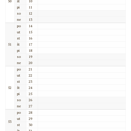
50
št
10
pi
11
so
12
ne
13
po
14
ut
15
st
16
51
št
17
pi
18
so
19
ne
20
po
21
ut
22
st
23
52
št
24
pi
25
so
26
ne
27
po
28
ut
29
53
st
30
št
31