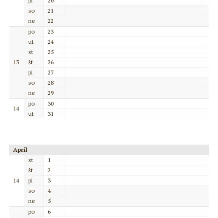
pi
20
so
21
ne
22
po
23
ut
24
st
25
13
št
26
pi
27
so
28
ne
29
po
30
14
ut
31
Apríl
st
1
št
2
14
pi
3
so
4
ne
5
po
6