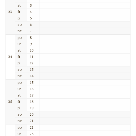
st
3
23
št
4
pi
5
so
6
ne
7
po
8
ut
9
st
10
24
št
11
pi
12
so
13
ne
14
po
15
ut
16
st
17
25
št
18
pi
19
so
20
ne
21
po
22
ut
23