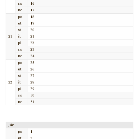
so
16
ne
17
po
18
ut
19
st
20
21
št
21
pi
22
so
23
ne
24
po
25
ut
26
st
27
22
št
28
pi
29
so
30
ne
31
Jún
po
1
ut
2