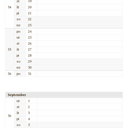
st
19
34
št
20
pi
21
so
22
ne
23
po
24
ut
25
st
26
35
št
27
pi
28
so
29
ne
30
36
po
31
September
ut
1
st
2
št
3
36
pi
4
so
5