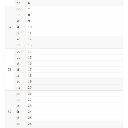
ne
6
po
7
ut
8
st
9
37
št
10
pi
11
so
12
ne
13
po
14
ut
15
st
16
38
št
17
pi
18
so
19
ne
20
po
21
ut
22
st
23
39
št
24
pi
25
so
26