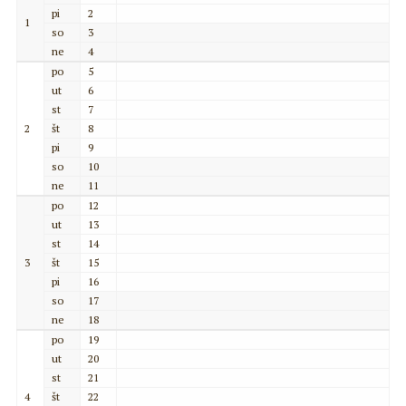
pi
2
1
so
3
ne
4
po
5
ut
6
st
7
2
št
8
pi
9
so
10
ne
11
po
12
ut
13
st
14
3
št
15
pi
16
so
17
ne
18
po
19
ut
20
st
21
4
št
22