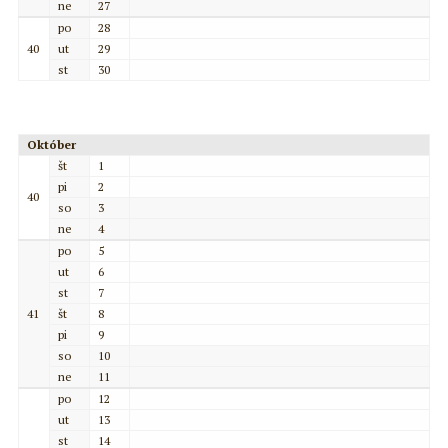
ne
27
po
28
40
ut
29
st
30
Október
št
1
pi
2
40
so
3
ne
4
po
5
ut
6
st
7
41
št
8
pi
9
so
10
ne
11
po
12
ut
13
st
14