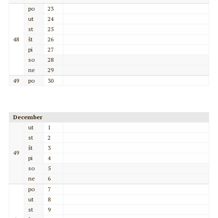
po
23
ut
24
st
25
48
št
26
pi
27
so
28
ne
29
49
po
30
December
ut
1
st
2
št
3
49
pi
4
so
5
ne
6
po
7
ut
8
st
9