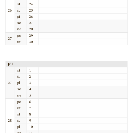
st
24
26
št
25
pi
26
so
27
ne
28
po
29
27
ut
30
Júl
st
1
št
2
27
pi
3
so
4
ne
5
po
6
ut
7
st
8
28
št
9
pi
10
so
11