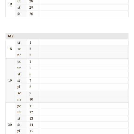
ut
28
18
st
29
št
30
Máj
pi
1
18
so
2
ne
3
po
4
ut
5
st
6
19
št
7
pi
8
so
9
ne
10
po
11
ut
12
st
13
20
št
14
pi
15