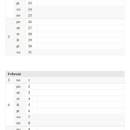
pi
23
so
24
ne
25
po
26
ut
27
st
28
5
št
29
pi
30
so
31
Február
5
ne
1
po
2
ut
3
st
4
6
št
5
pi
6
so
7
ne
8
po
9