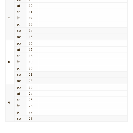
ut
10
st
11
7
št
12
pi
13
so
14
ne
15
po
16
ut
17
st
18
8
št
19
pi
20
so
21
ne
22
po
23
ut
24
st
25
9
št
26
pi
27
so
28