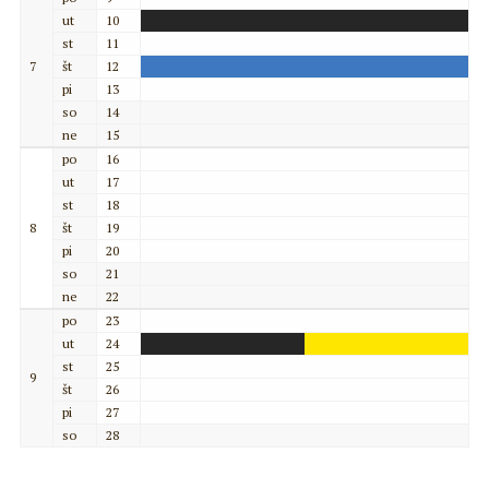
ut
10
st
11
7
št
12
pi
13
so
14
ne
15
po
16
ut
17
st
18
8
št
19
pi
20
so
21
ne
22
po
23
ut
24
st
25
9
št
26
pi
27
so
28