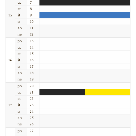
ut
7
st
8
15
št
9
pi
10
so
11
ne
12
po
13
ut
14
st
15
16
št
16
pi
17
so
18
ne
19
po
20
ut
21
st
22
17
št
23
pi
24
so
25
ne
26
po
27