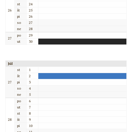
st
24
26
št
25
pi
26
so
27
ne
28
po
29
27
ut
30
Júl
st
1
št
2
27
pi
3
so
4
ne
5
po
6
ut
7
st
8
28
št
9
pi
10
so
11