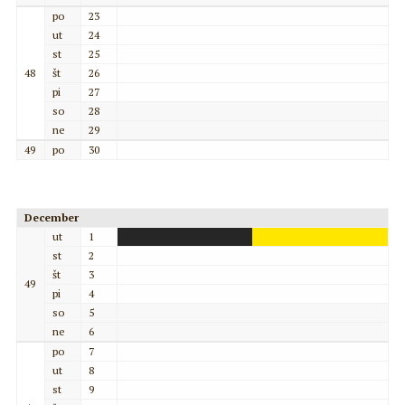
po
23
ut
24
st
25
48
št
26
pi
27
so
28
ne
29
49
po
30
December
ut
1
st
2
št
3
49
pi
4
so
5
ne
6
po
7
ut
8
st
9