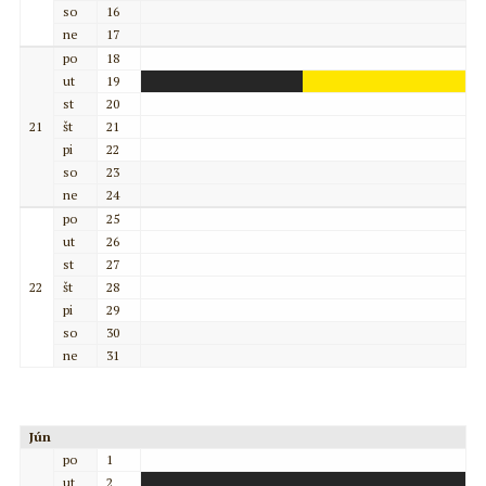
so
16
ne
17
po
18
ut
19
st
20
21
št
21
pi
22
so
23
ne
24
po
25
ut
26
st
27
22
št
28
pi
29
so
30
ne
31
Jún
po
1
ut
2