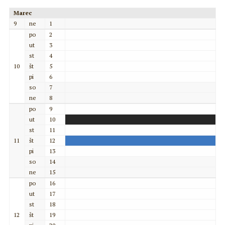
Marec
9
ne
1
po
2
ut
3
st
4
10
št
5
pi
6
so
7
ne
8
po
9
ut
10
st
11
11
št
12
pi
13
so
14
ne
15
po
16
ut
17
st
18
12
št
19