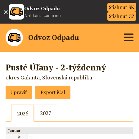
Stiahnuť SK
×
Odvoz Odpadu
Aplikácia zadarmo
Stiahnuť CZ
Odvoz Odpadu
Pusté Úľany - 2-týždenný
okres Galanta, Slovenská republika
Upraviť
Export iCal
2027
2026
Január
št
1