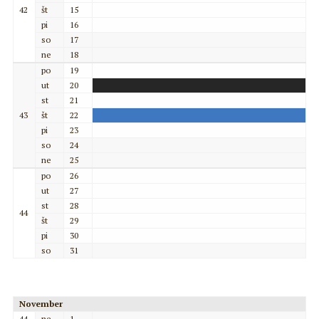
42
št
15
pi
16
so
17
ne
18
po
19
ut
20
st
21
43
št
22
pi
23
so
24
ne
25
po
26
ut
27
st
28
44
št
29
pi
30
so
31
November
44
ne
1