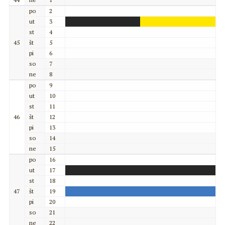
po
2
ut
3
st
4
45
št
5
pi
6
so
7
ne
8
po
9
ut
10
st
11
46
št
12
pi
13
so
14
ne
15
po
16
ut
17
st
18
47
št
19
pi
20
so
21
ne
22