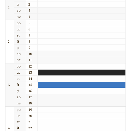
pi
2
1
so
3
ne
4
po
5
ut
6
st
7
2
št
8
pi
9
so
10
ne
11
po
12
ut
13
st
14
3
št
15
pi
16
so
17
ne
18
po
19
ut
20
st
21
4
št
22