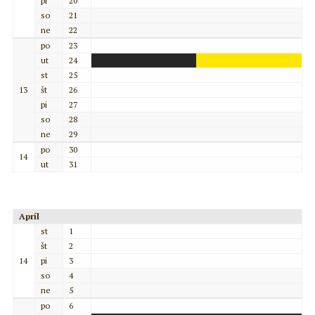
pi
20
so
21
ne
22
po
23
ut
24
st
25
13
št
26
pi
27
so
28
ne
29
po
30
14
ut
31
Apríl
st
1
št
2
14
pi
3
so
4
ne
5
po
6