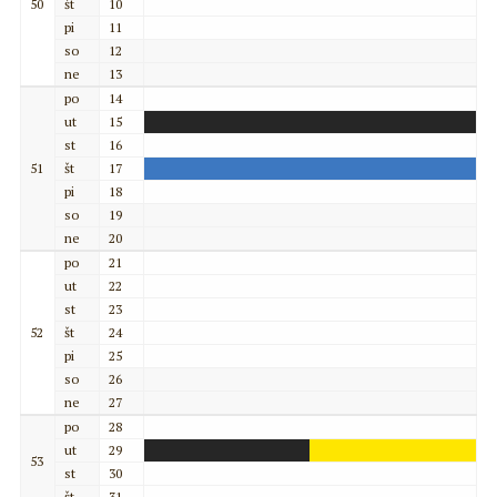
50
št
10
pi
11
so
12
ne
13
po
14
ut
15
st
16
51
št
17
pi
18
so
19
ne
20
po
21
ut
22
st
23
52
št
24
pi
25
so
26
ne
27
po
28
ut
29
53
st
30
št
31