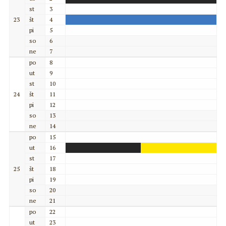
st
3
23
št
4
pi
5
so
6
ne
7
po
8
ut
9
st
10
24
št
11
pi
12
so
13
ne
14
po
15
ut
16
st
17
25
št
18
pi
19
so
20
ne
21
po
22
ut
23