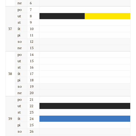
ne
6
po
7
ut
8
st
9
37
št
10
pi
11
so
12
ne
13
po
14
ut
15
st
16
38
št
17
pi
18
so
19
ne
20
po
21
ut
22
st
23
39
št
24
pi
25
so
26