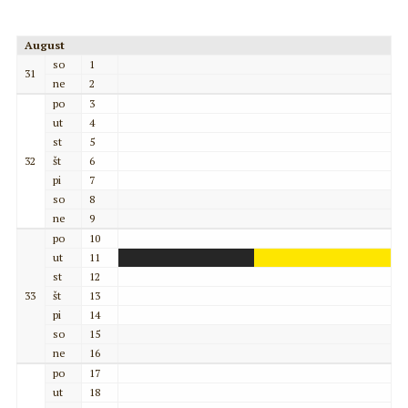
August
so
1
31
ne
2
po
3
ut
4
st
5
32
št
6
pi
7
so
8
ne
9
po
10
ut
11
st
12
33
št
13
pi
14
so
15
ne
16
po
17
ut
18