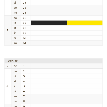
pi
23
so
24
ne
25
po
26
ut
27
st
28
5
št
29
pi
30
so
31
Február
5
ne
1
po
2
ut
3
st
4
6
št
5
pi
6
so
7
ne
8
po
9