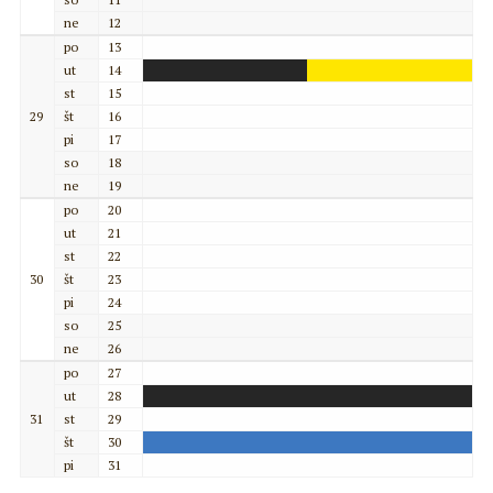
ne
12
po
13
ut
14
st
15
29
št
16
pi
17
so
18
ne
19
po
20
ut
21
st
22
30
št
23
pi
24
so
25
ne
26
po
27
ut
28
31
st
29
št
30
pi
31