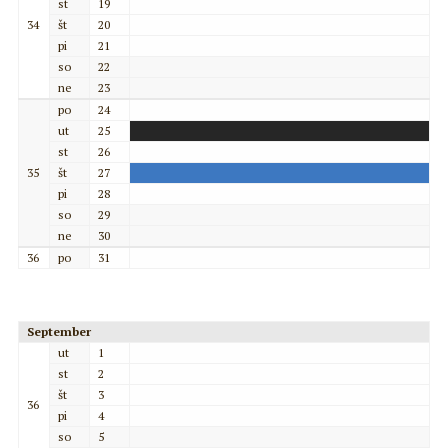
st
19
34
št
20
pi
21
so
22
ne
23
po
24
ut
25
st
26
35
št
27
pi
28
so
29
ne
30
36
po
31
September
ut
1
st
2
št
3
36
pi
4
so
5