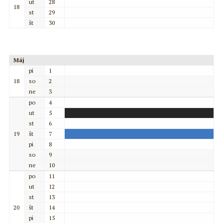
ut
28
18
st
29
št
30
Máj
pi
1
18
so
2
ne
3
po
4
ut
5
st
6
19
št
7
pi
8
so
9
ne
10
po
11
ut
12
st
13
20
št
14
pi
15