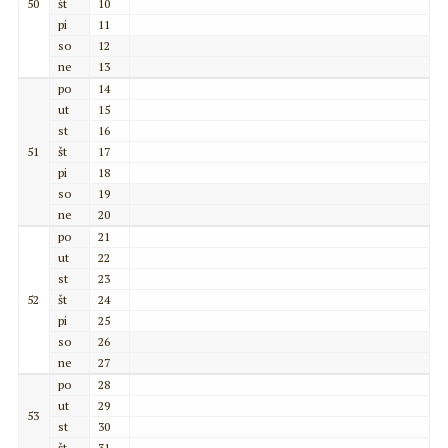
50
št
10
pi
11
so
12
ne
13
po
14
ut
15
st
16
51
št
17
pi
18
so
19
ne
20
po
21
ut
22
st
23
52
št
24
pi
25
so
26
ne
27
po
28
ut
29
53
st
30
št
31