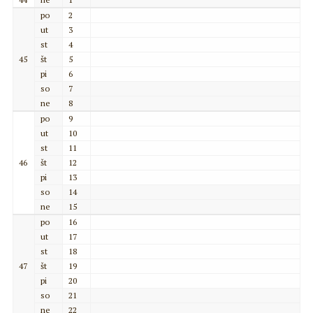
po
2
ut
3
st
4
45
št
5
pi
6
so
7
ne
8
po
9
ut
10
st
11
46
št
12
pi
13
so
14
ne
15
po
16
ut
17
st
18
47
št
19
pi
20
so
21
ne
22