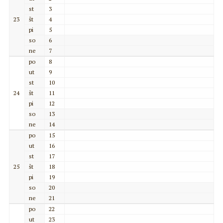
st
3
23
št
4
pi
5
so
6
ne
7
po
8
ut
9
st
10
24
št
11
pi
12
so
13
ne
14
po
15
ut
16
st
17
25
št
18
pi
19
so
20
ne
21
po
22
ut
23