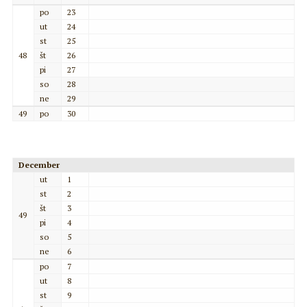
po
23
ut
24
st
25
48
št
26
pi
27
so
28
ne
29
49
po
30
December
ut
1
st
2
št
3
49
pi
4
so
5
ne
6
po
7
ut
8
st
9