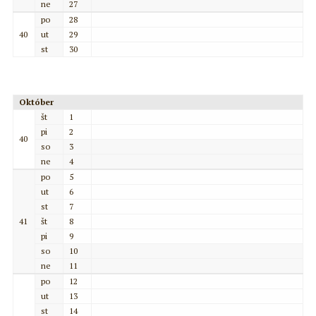
ne
27
po
28
40
ut
29
st
30
Október
št
1
pi
2
40
so
3
ne
4
po
5
ut
6
st
7
41
št
8
pi
9
so
10
ne
11
po
12
ut
13
st
14