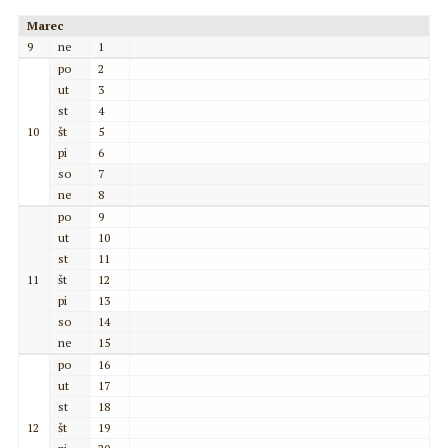
Marec
9
ne
1
po
2
ut
3
st
4
10
št
5
pi
6
so
7
ne
8
po
9
ut
10
st
11
11
št
12
pi
13
so
14
ne
15
po
16
ut
17
st
18
12
št
19