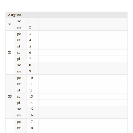
August
so
1
31
ne
2
po
3
ut
4
st
5
32
št
6
pi
7
so
8
ne
9
po
10
ut
11
st
12
33
št
13
pi
14
so
15
ne
16
po
17
ut
18