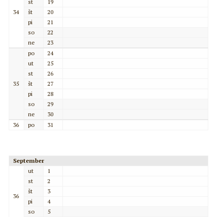
st
19
34
št
20
pi
21
so
22
ne
23
po
24
ut
25
st
26
35
št
27
pi
28
so
29
ne
30
36
po
31
September
ut
1
st
2
št
3
36
pi
4
so
5