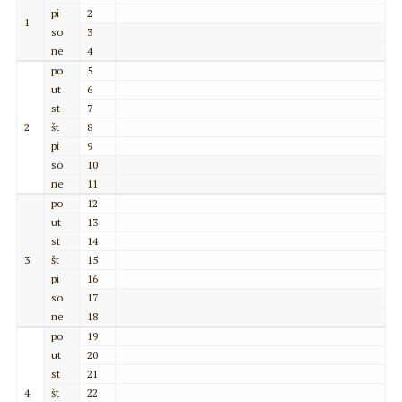
pi
2
1
so
3
ne
4
po
5
ut
6
st
7
2
št
8
pi
9
so
10
ne
11
po
12
ut
13
st
14
3
št
15
pi
16
so
17
ne
18
po
19
ut
20
st
21
4
št
22