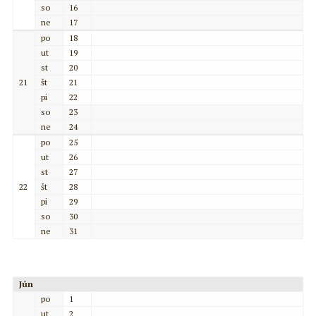
so
16
ne
17
po
18
ut
19
st
20
21
št
21
pi
22
so
23
ne
24
po
25
ut
26
st
27
22
št
28
pi
29
so
30
ne
31
Jún
po
1
ut
2