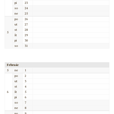
pi
23
so
24
ne
25
po
26
ut
27
st
28
5
št
29
pi
30
so
31
Február
5
ne
1
po
2
ut
3
st
4
6
št
5
pi
6
so
7
ne
8
po
9