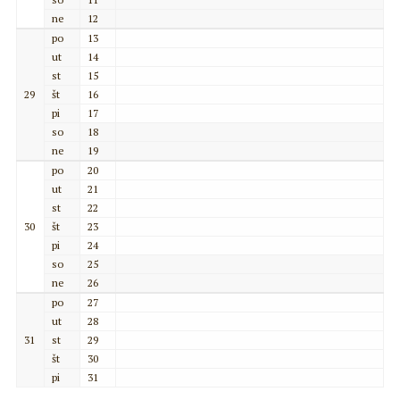
ne
12
po
13
ut
14
st
15
29
št
16
pi
17
so
18
ne
19
po
20
ut
21
st
22
30
št
23
pi
24
so
25
ne
26
po
27
ut
28
31
st
29
št
30
pi
31