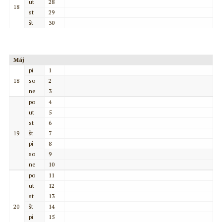
ut
28
18
st
29
št
30
Máj
pi
1
18
so
2
ne
3
po
4
ut
5
st
6
19
št
7
pi
8
so
9
ne
10
po
11
ut
12
st
13
20
št
14
pi
15