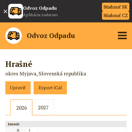
Stiahnuť SK
×
Odvoz Odpadu
Aplikácia zadarmo
Stiahnuť CZ
Odvoz Odpadu
Hrašné
okres Myjava, Slovenská republika
Upraviť
Export iCal
2027
2026
Január
št
1