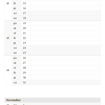
42
št
15
pi
16
so
17
ne
18
po
19
ut
20
st
21
43
št
22
pi
23
so
24
ne
25
po
26
ut
27
st
28
44
št
29
pi
30
so
31
November
44
ne
1