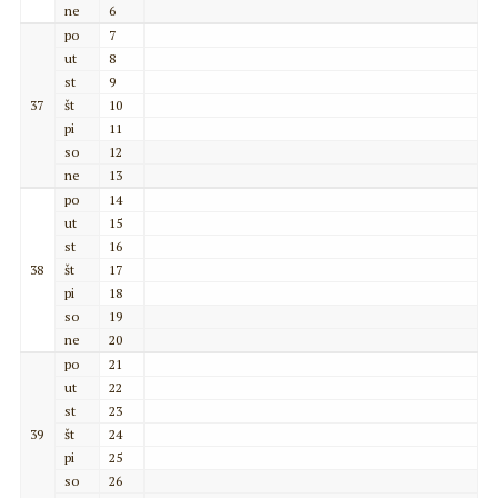
ne
6
po
7
ut
8
st
9
37
št
10
pi
11
so
12
ne
13
po
14
ut
15
st
16
38
št
17
pi
18
so
19
ne
20
po
21
ut
22
st
23
39
št
24
pi
25
so
26