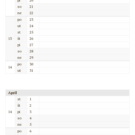
pi
20
so
21
ne
22
po
23
ut
24
st
25
13
št
26
pi
27
so
28
ne
29
po
30
14
ut
31
Apríl
st
1
št
2
14
pi
3
so
4
ne
5
po
6