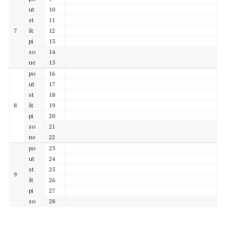
ut
10
st
11
7
št
12
pi
13
so
14
ne
15
po
16
ut
17
st
18
8
št
19
pi
20
so
21
ne
22
po
23
ut
24
st
25
9
št
26
pi
27
so
28