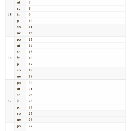
ut
7
st
8
15
št
9
pi
10
so
11
ne
12
po
13
ut
14
st
15
16
št
16
pi
17
so
18
ne
19
po
20
ut
21
st
22
17
št
23
pi
24
so
25
ne
26
po
27