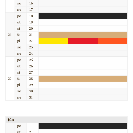
so
16
ne
17
po
18
ut
19
st
20
21
št
21
pi
22
so
23
ne
24
po
25
ut
26
st
27
22
št
28
pi
29
so
30
ne
31
Jún
po
1
ut
2