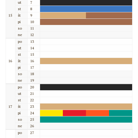
ut
7
st
8
15
št
9
pi
10
so
11
ne
12
po
13
ut
14
st
15
16
št
16
pi
17
so
18
ne
19
po
20
ut
21
st
22
17
št
23
pi
24
so
25
ne
26
po
27