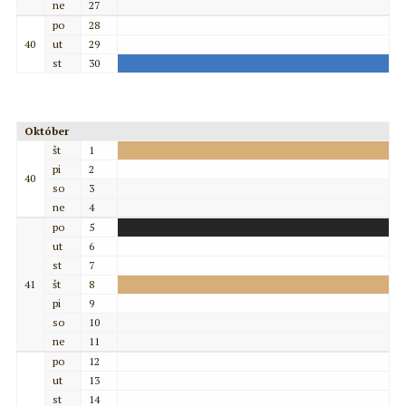
ne
27
po
28
40
ut
29
st
30
Október
št
1
pi
2
40
so
3
ne
4
po
5
ut
6
st
7
41
št
8
pi
9
so
10
ne
11
po
12
ut
13
st
14