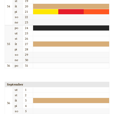
st
19
34
št
20
pi
21
so
22
ne
23
po
24
ut
25
st
26
35
št
27
pi
28
so
29
ne
30
36
po
31
September
ut
1
st
2
št
3
36
pi
4
so
5