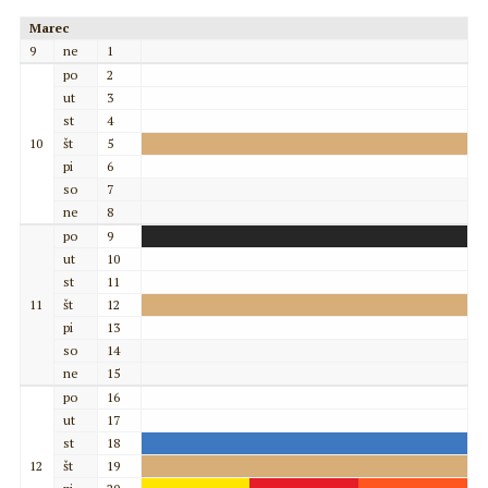
Marec
9
ne
1
po
2
ut
3
st
4
10
št
5
pi
6
so
7
ne
8
po
9
ut
10
st
11
11
št
12
pi
13
so
14
ne
15
po
16
ut
17
st
18
12
št
19