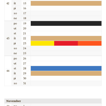
42
št
15
pi
16
so
17
ne
18
po
19
ut
20
st
21
43
št
22
pi
23
so
24
ne
25
po
26
ut
27
st
28
44
št
29
pi
30
so
31
November
44
ne
1