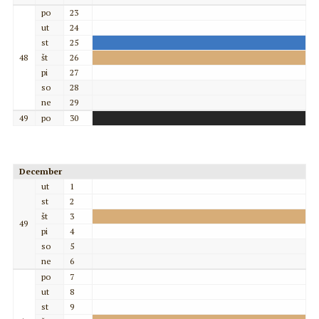
po
23
ut
24
st
25
48
št
26
pi
27
so
28
ne
29
49
po
30
December
ut
1
st
2
št
3
49
pi
4
so
5
ne
6
po
7
ut
8
st
9