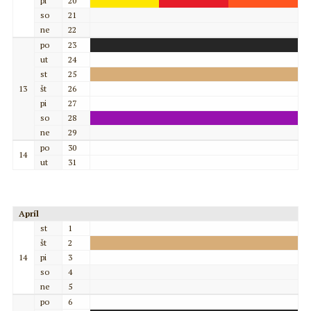
pi
20
so
21
ne
22
po
23
ut
24
st
25
13
št
26
pi
27
so
28
ne
29
po
30
14
ut
31
Apríl
st
1
št
2
14
pi
3
so
4
ne
5
po
6