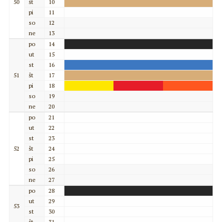
50
št
10
pi
11
so
12
ne
13
po
14
ut
15
st
16
51
št
17
pi
18
so
19
ne
20
po
21
ut
22
st
23
52
št
24
pi
25
so
26
ne
27
po
28
ut
29
53
st
30
št
31