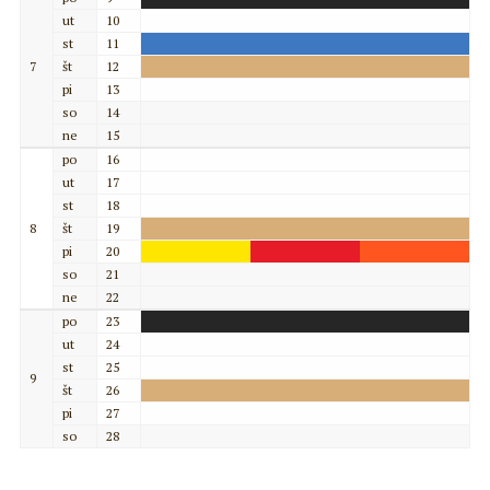
ut
10
st
11
7
št
12
pi
13
so
14
ne
15
po
16
ut
17
st
18
8
št
19
pi
20
so
21
ne
22
po
23
ut
24
st
25
9
št
26
pi
27
so
28