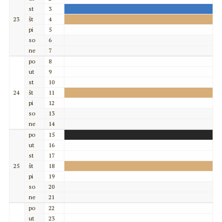
st
3
23
št
4
pi
5
so
6
ne
7
po
8
ut
9
st
10
24
št
11
pi
12
so
13
ne
14
po
15
ut
16
st
17
25
št
18
pi
19
so
20
ne
21
po
22
ut
23