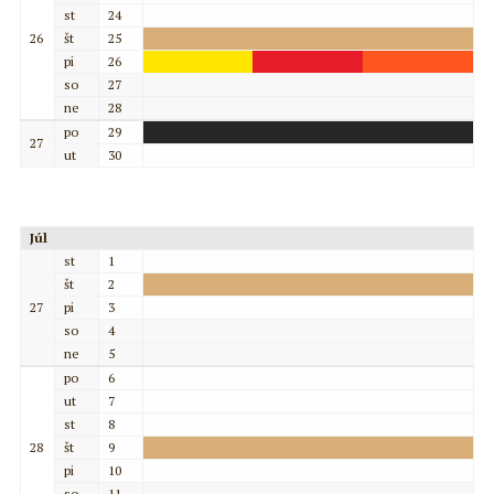
st
24
26
št
25
pi
26
so
27
ne
28
po
29
27
ut
30
Júl
st
1
št
2
27
pi
3
so
4
ne
5
po
6
ut
7
st
8
28
št
9
pi
10
so
11