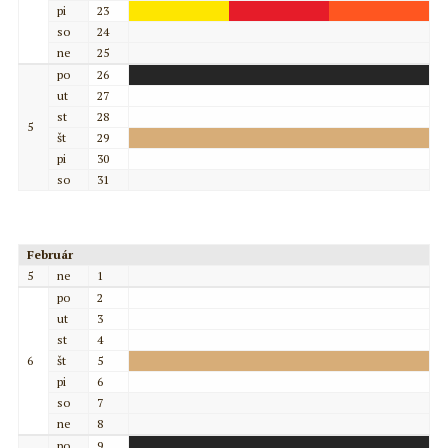
pi
23
so
24
ne
25
po
26
ut
27
st
28
5
št
29
pi
30
so
31
Február
5
ne
1
po
2
ut
3
st
4
6
št
5
pi
6
so
7
ne
8
po
9