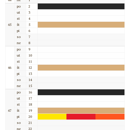
po
2
ut
3
st
4
45
št
5
pi
6
so
7
ne
8
po
9
ut
10
st
11
46
št
12
pi
13
so
14
ne
15
po
16
ut
17
st
18
47
št
19
pi
20
so
21
ne
22