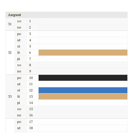
August
so
1
31
ne
2
po
3
ut
4
st
5
32
št
6
pi
7
so
8
ne
9
po
10
ut
11
st
12
33
št
13
pi
14
so
15
ne
16
po
17
ut
18