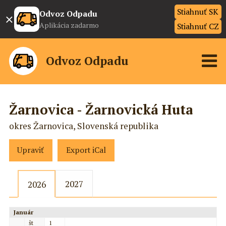
Stiahnuť SK
×
Odvoz Odpadu
Aplikácia zadarmo
Stiahnuť CZ
Odvoz Odpadu
Žarnovica - Žarnovická Huta
okres Žarnovica, Slovenská republika
Upraviť
Export iCal
2027
2026
Január
št
1