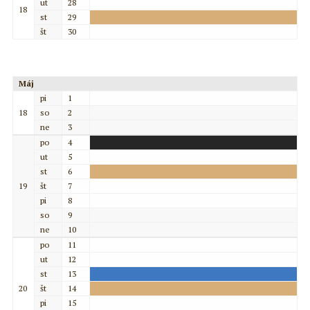
ut
28
18
st
29
št
30
Máj
pi
1
18
so
2
ne
3
po
4
ut
5
st
6
19
št
7
pi
8
so
9
ne
10
po
11
ut
12
st
13
20
št
14
pi
15