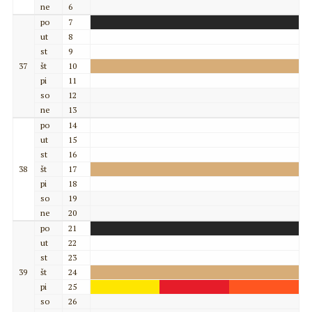
ne
6
po
7
ut
8
st
9
37
št
10
pi
11
so
12
ne
13
po
14
ut
15
st
16
38
št
17
pi
18
so
19
ne
20
po
21
ut
22
st
23
39
št
24
pi
25
so
26