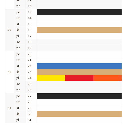
ne
12
po
13
ut
14
st
15
29
št
16
pi
17
so
18
ne
19
po
20
ut
21
st
22
30
št
23
pi
24
so
25
ne
26
po
27
ut
28
31
st
29
št
30
pi
31