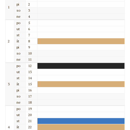
pi
2
1
so
3
ne
4
po
5
ut
6
st
7
2
št
8
pi
9
so
10
ne
11
po
12
ut
13
st
14
3
št
15
pi
16
so
17
ne
18
po
19
ut
20
st
21
4
št
22