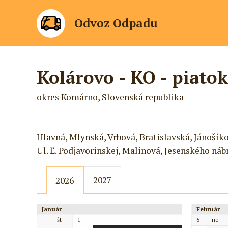
Odvoz Odpadu
Kolárovo - KO - piatok
okres Komárno, Slovenská republika
Hlavná, Mlynská, Vrbová, Bratislavská, Jánošíko
Ul. Ľ. Podjavorinskej, Malinová, Jesenského náb
2027
2026
Január
Február
št
1
5
ne