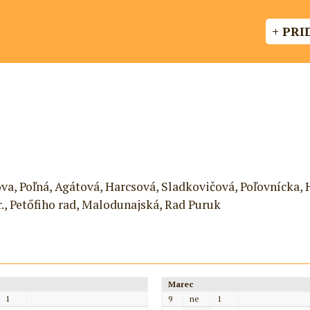
+ PRI
va, Poľná, Agátová, Harcsová, Sladkovičová, Poľovnícka, 
r., Petőfiho rad, Malodunajská, Rad Puruk
Marec
1
9
ne
1