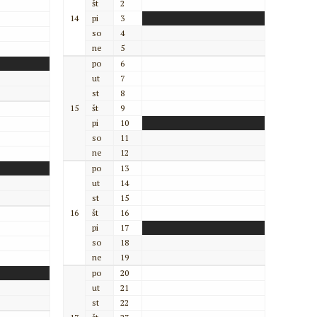
št
2
14
pi
3
so
4
ne
5
po
6
ut
7
st
8
15
št
9
pi
10
so
11
ne
12
po
13
ut
14
st
15
16
št
16
pi
17
so
18
ne
19
po
20
ut
21
st
22