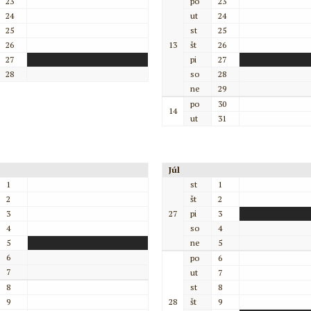
23
po
23
24
ut
24
25
st
25
26
13
št
26
27
pi
27
28
so
28
ne
29
po
30
14
ut
31
Júl
1
st
1
2
št
2
3
27
pi
3
4
so
4
5
ne
5
6
po
6
7
ut
7
8
st
8
9
28
št
9