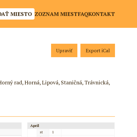
DAŤ MIESTO
ZOZNAM MIEST
FAQ
KONTAKT
Upraviť
Export iCal
Horný rad, Horná, Lipová, Staničná, Trávnická,
Apríl
st
1