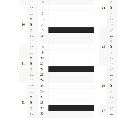
ne
10
st
24
št
po
11
pi
ut
12
so
st
13
ne
20
št
14
pi
15
po
so
16
ut
ne
17
st
25
št
po
18
pi
ut
19
so
st
20
ne
21
št
21
pi
22
po
so
23
ut
ne
24
st
26
št
po
25
pi
ut
26
so
st
27
ne
22
št
28
pi
29
po
27
so
30
ut