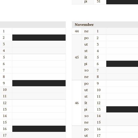
pi
31
November
1
44
ne
1
2
po
2
3
ut
3
4
st
4
5
45
št
5
6
pi
6
7
so
7
8
ne
8
9
po
9
10
ut
10
11
st
11
12
46
št
12
13
pi
13
14
so
14
15
ne
15
16
po
16
17
ut
17