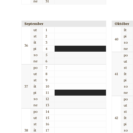
ne
31
September
Október
ut
1
št
st
2
pi
40
št
3
so
36
pi
4
ne
so
5
po
ne
6
ut
po
7
st
ut
8
41
št
st
9
pi
37
št
10
so
pi
11
ne
so
12
po
ne
13
ut
po
14
st
ut
15
42
št
st
16
pi
38
št
17
so