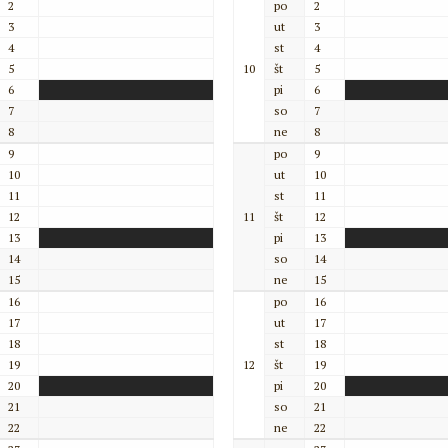
2
po
2
3
ut
3
4
st
4
5
10
št
5
6
pi
6
7
so
7
8
ne
8
9
po
9
10
ut
10
11
st
11
12
11
št
12
13
pi
13
14
so
14
15
ne
15
16
po
16
17
ut
17
18
st
18
19
12
št
19
20
pi
20
21
so
21
22
ne
22