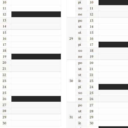
10
pi
10
11
so
11
12
ne
12
13
po
13
14
ut
14
15
st
15
16
29
št
16
17
pi
17
18
so
18
19
ne
19
20
po
20
21
ut
21
22
st
22
23
30
št
23
24
pi
24
25
so
25
26
ne
26
27
po
27
28
ut
28
29
31
st
29
30
št
30