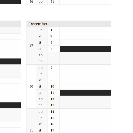
36
po
31
December
ut
1
st
2
št
3
49
pi
4
so
5
ne
6
po
7
ut
8
st
9
50
št
10
pi
11
so
12
ne
13
po
14
ut
15
st
16
51
št
17