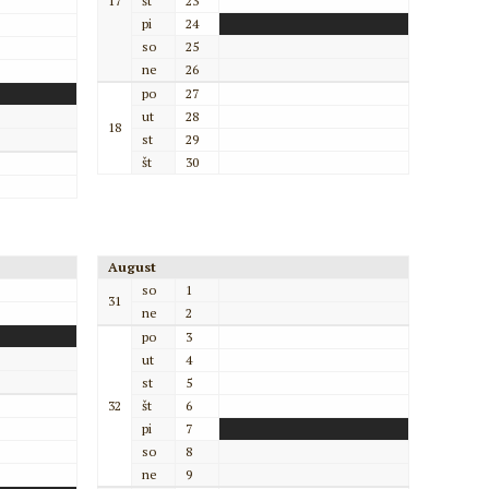
17
št
23
pi
24
so
25
ne
26
po
27
ut
28
18
st
29
št
30
August
so
1
31
ne
2
po
3
ut
4
st
5
32
št
6
pi
7
so
8
ne
9