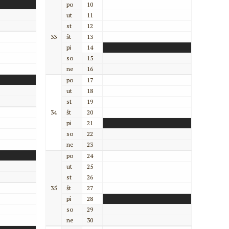
po
10
ut
11
st
12
33
št
13
pi
14
so
15
ne
16
po
17
ut
18
st
19
34
št
20
pi
21
so
22
ne
23
po
24
ut
25
st
26
35
št
27
pi
28
so
29
ne
30