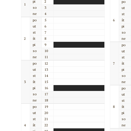
pi
2
po
1
so
3
ut
ne
4
st
po
5
6
št
ut
6
pi
st
7
so
2
št
8
ne
pi
9
po
so
10
ut
ne
11
st
po
12
7
št
ut
13
pi
st
14
so
3
št
15
ne
pi
16
po
so
17
ut
ne
18
st
po
19
8
št
ut
20
pi
st
21
so
4
št
22
ne