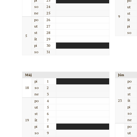
pi
23
po
so
24
ut
ne
25
st
9
po
26
št
ut
27
pi
st
28
so
5
št
29
pi
30
so
31
Máj
Jún
pi
1
po
18
so
2
ut
ne
3
st
23
št
po
4
pi
ut
5
so
st
6
ne
19
št
7
pi
8
po
so
9
ut