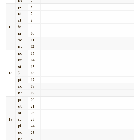
ne
5
po
6
ut
7
st
8
15
št
9
pi
10
so
11
ne
12
po
13
ut
14
st
15
16
št
16
pi
17
so
18
ne
19
po
20
ut
21
st
22
17
št
23
pi
24
so
25
ne
26