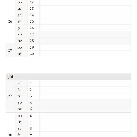
po
22
ut
23
st
24
26
št
25
pi
26
so
27
ne
28
po
29
27
ut
30
Júl
st
1
št
2
27
pi
3
so
4
ne
5
po
6
ut
7
st
8
28
št
9