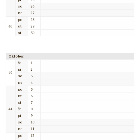
so
26
ne
27
po
28
40
ut
29
st
30
Október
št
1
pi
2
40
so
3
ne
4
po
5
ut
6
st
7
41
št
8
pi
9
so
10
ne
11
po
12