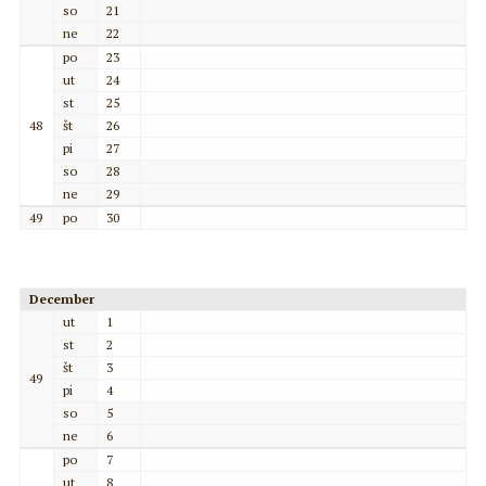
so
21
ne
22
po
23
ut
24
st
25
48
št
26
pi
27
so
28
ne
29
49
po
30
December
ut
1
st
2
št
3
49
pi
4
so
5
ne
6
po
7
ut
8