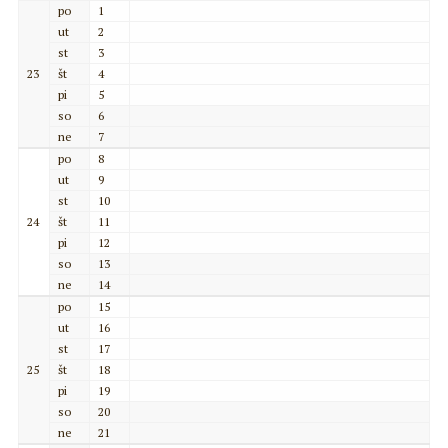
po
1
ut
2
st
3
23
št
4
pi
5
so
6
ne
7
po
8
ut
9
st
10
24
št
11
pi
12
so
13
ne
14
po
15
ut
16
st
17
25
št
18
pi
19
so
20
ne
21