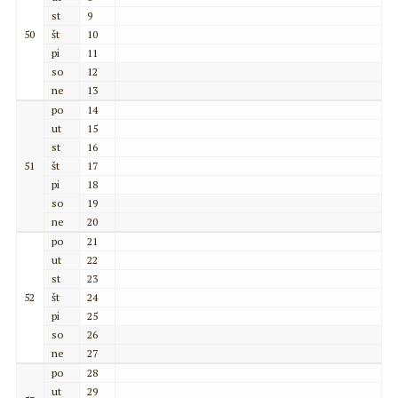
st
9
50
št
10
pi
11
so
12
ne
13
po
14
ut
15
st
16
51
št
17
pi
18
so
19
ne
20
po
21
ut
22
st
23
52
št
24
pi
25
so
26
ne
27
po
28
ut
29