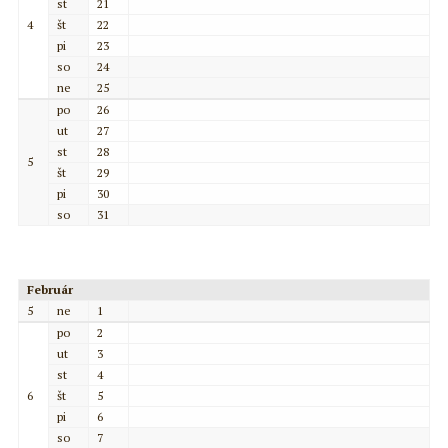
st
21
4
št
22
pi
23
so
24
ne
25
po
26
ut
27
st
28
5
št
29
pi
30
so
31
Február
5
ne
1
po
2
ut
3
st
4
6
št
5
pi
6
so
7