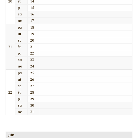
20
št
14
pi
15
so
16
ne
17
po
18
ut
19
st
20
21
št
21
pi
22
so
23
ne
24
po
25
ut
26
st
27
22
št
28
pi
29
so
30
ne
31
Jún