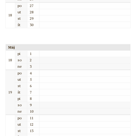
po
27
ut
28
18
st
29
št
30
Máj
pi
1
18
so
2
ne
3
po
4
ut
5
st
6
19
št
7
pi
8
so
9
ne
10
po
11
ut
12
st
13