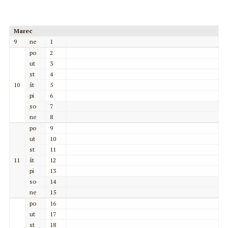
Marec
9
ne
1
po
2
ut
3
st
4
10
št
5
pi
6
so
7
ne
8
po
9
ut
10
st
11
11
št
12
pi
13
so
14
ne
15
po
16
ut
17
st
18