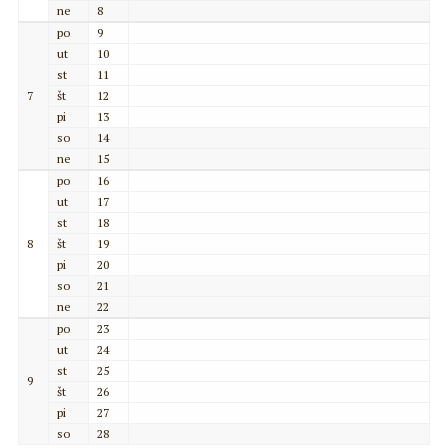
ne
8
po
9
ut
10
st
11
7
št
12
pi
13
so
14
ne
15
po
16
ut
17
st
18
8
št
19
pi
20
so
21
ne
22
po
23
ut
24
st
25
9
št
26
pi
27
so
28