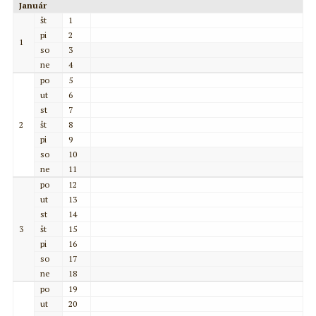
Január
št
1
pi
2
1
so
3
ne
4
po
5
ut
6
st
7
2
št
8
pi
9
so
10
ne
11
po
12
ut
13
st
14
3
št
15
pi
16
so
17
ne
18
po
19
ut
20