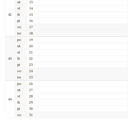
ut
13
st
14
42
št
15
pi
16
so
17
ne
18
po
19
ut
20
st
21
43
št
22
pi
23
so
24
ne
25
po
26
ut
27
st
28
44
št
29
pi
30
so
31