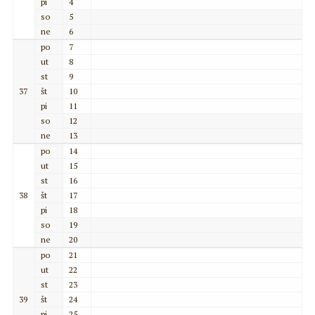
pi
4
so
5
ne
6
po
7
ut
8
st
9
37
št
10
pi
11
so
12
ne
13
po
14
ut
15
st
16
38
št
17
pi
18
so
19
ne
20
po
21
ut
22
st
23
39
št
24
pi
25