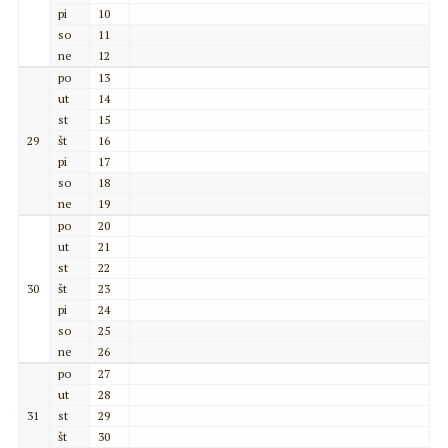
pi
10
so
11
ne
12
po
13
ut
14
st
15
29
št
16
pi
17
so
18
ne
19
po
20
ut
21
st
22
30
št
23
pi
24
so
25
ne
26
po
27
ut
28
31
st
29
št
30