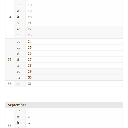
ut
18
st
19
34
št
20
pi
21
so
22
ne
23
po
24
ut
25
st
26
35
št
27
pi
28
so
29
ne
30
36
po
31
September
ut
1
st
2
št
3
36