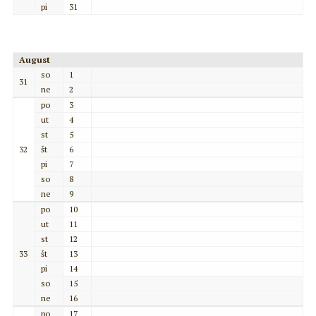
pi
31
August
so
1
31
ne
2
po
3
ut
4
st
5
32
št
6
pi
7
so
8
ne
9
po
10
ut
11
st
12
33
št
13
pi
14
so
15
ne
16
po
17