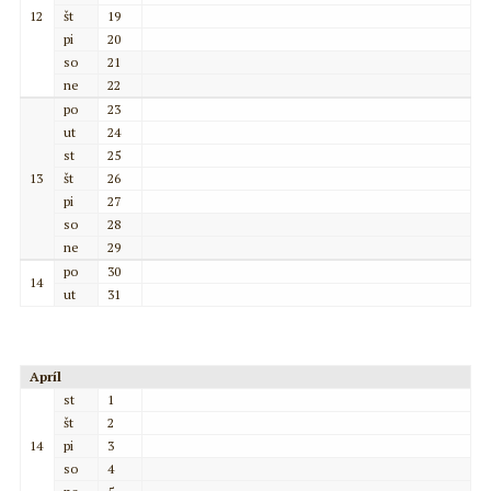
12
št
19
pi
20
so
21
ne
22
po
23
ut
24
st
25
13
št
26
pi
27
so
28
ne
29
po
30
14
ut
31
Apríl
st
1
št
2
14
pi
3
so
4