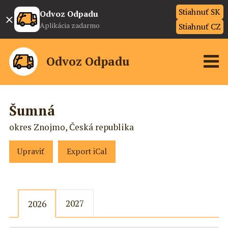
Stiahnuť SK
×
Odvoz Odpadu
Aplikácia zadarmo
Stiahnuť CZ
Odvoz Odpadu
Šumná
okres Znojmo, Česká republika
Upraviť
Export iCal
2027
2026