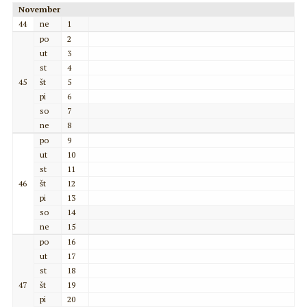
November
44
ne
1
po
2
ut
3
st
4
45
št
5
pi
6
so
7
ne
8
po
9
ut
10
st
11
46
št
12
pi
13
so
14
ne
15
po
16
ut
17
st
18
47
št
19
pi
20