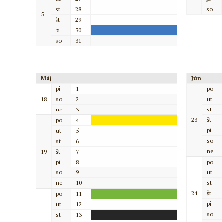
st
28
so
5
št
29
pi
30
so
31
Máj
Jún
pi
1
po
18
so
2
ut
ne
3
st
23
št
po
4
pi
ut
5
so
st
6
ne
19
št
7
pi
8
po
so
9
ut
ne
10
st
24
št
po
11
pi
ut
12
so
st
13