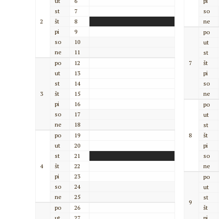
ut
6
pi
st
7
so
2
št
8
ne
pi
9
po
so
10
ut
ne
11
st
po
12
7
št
ut
13
pi
st
14
so
3
št
15
ne
pi
16
po
so
17
ut
ne
18
st
po
19
8
št
ut
20
pi
st
21
so
4
št
22
ne
pi
23
po
so
24
ut
ne
25
st
9
po
26
št
ut
27
pi