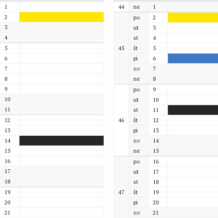
1
44
ne
1
2
po
2
3
ut
3
4
st
4
5
45
št
5
6
pi
6
7
so
7
8
ne
8
9
po
9
10
ut
10
11
st
11
12
46
št
12
13
pi
13
14
so
14
15
ne
15
16
po
16
17
ut
17
18
st
18
19
47
št
19
20
pi
20
21
so
21