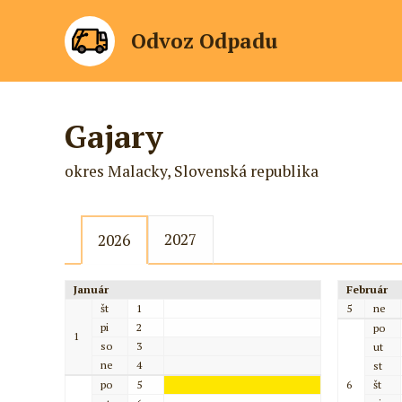
Odvoz Odpadu
Gajary
okres Malacky, Slovenská republika
2027
2026
Január
Február
št
1
5
ne
pi
2
po
1
so
3
ut
ne
4
st
po
5
6
št