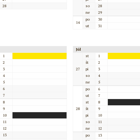
28
so
28
ne
29
po
30
14
ut
31
Júl
1
st
1
2
št
2
3
27
pi
3
4
so
4
5
ne
5
6
po
6
7
ut
7
8
st
8
9
28
št
9
10
pi
10
11
so
11
12
ne
12
13
po
13