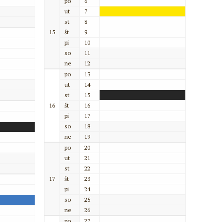
po
6
ut
7
st
8
15
št
9
pi
10
so
11
ne
12
po
13
ut
14
st
15
16
št
16
pi
17
so
18
ne
19
po
20
ut
21
st
22
17
št
23
pi
24
so
25
ne
26
po
27