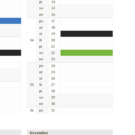
pi
14
so
15
ne
16
po
17
ut
18
st
19
34
št
20
pi
21
so
22
ne
23
po
24
ut
25
st
26
35
št
27
pi
28
so
29
ne
30
36
po
31
December