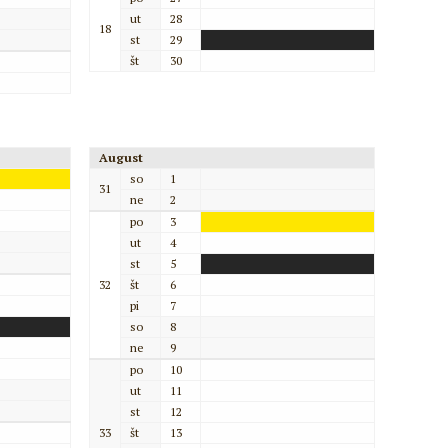
ut
28
18
st
29
št
30
August
so
1
31
ne
2
po
3
ut
4
st
5
32
št
6
pi
7
so
8
ne
9
po
10
ut
11
st
12
33
št
13