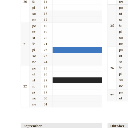
ne
20
št
14
pi
15
po
so
16
ut
ne
17
st
25
št
po
18
pi
ut
19
so
st
20
ne
21
št
21
pi
22
po
so
23
ut
ne
24
st
26
št
po
25
pi
ut
26
so
st
27
ne
22
št
28
pi
29
po
27
so
30
ut
ne
31
September
Október