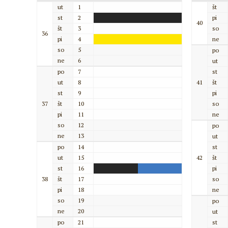
ut
1
št
st
2
pi
40
št
3
so
36
pi
4
ne
so
5
po
ne
6
ut
po
7
st
ut
8
41
št
st
9
pi
37
št
10
so
pi
11
ne
so
12
po
ne
13
ut
po
14
st
ut
15
42
št
st
16
pi
38
št
17
so
pi
18
ne
so
19
po
ne
20
ut
po
21
st