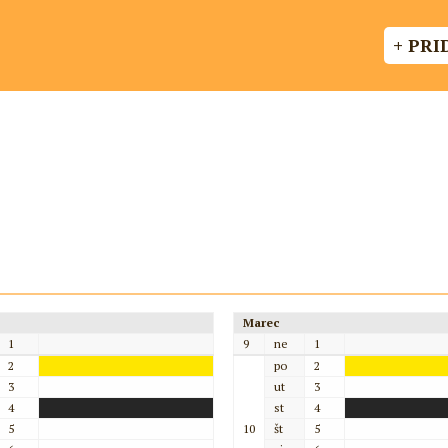
+ PRI
Marec
1
9
ne
1
2
po
2
3
ut
3
4
st
4
5
10
št
5