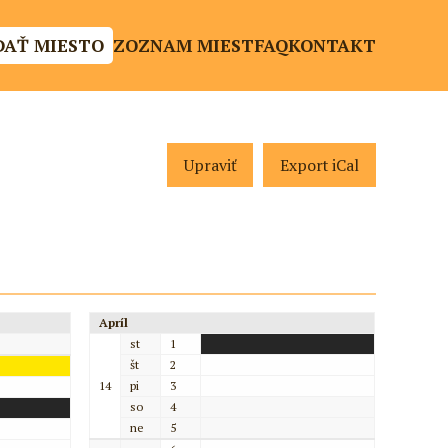
DAŤ MIESTO
ZOZNAM MIEST
FAQ
KONTAKT
Upraviť
Export iCal
Apríl
st
1
št
2
14
pi
3
so
4
ne
5