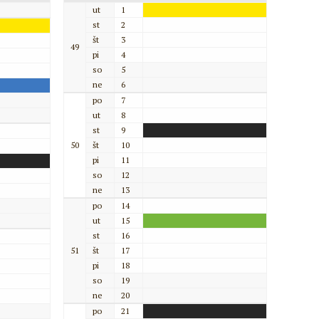
ut
1
st
2
št
3
49
pi
4
so
5
ne
6
po
7
ut
8
st
9
50
št
10
pi
11
so
12
ne
13
po
14
ut
15
st
16
51
št
17
pi
18
so
19
ne
20
po
21