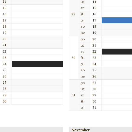
14
ut
14
15
st
15
16
29
št
16
17
pi
17
18
so
18
19
ne
19
20
po
20
21
ut
21
22
st
22
23
30
št
23
24
pi
24
25
so
25
26
ne
26
27
po
27
28
ut
28
29
31
st
29
30
št
30
pi
31
November