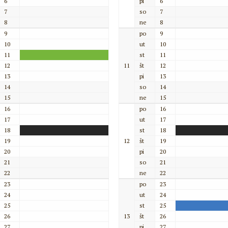
6
pi
6
7
so
7
8
ne
8
9
po
9
10
ut
10
11
st
11
12
11
št
12
13
pi
13
14
so
14
15
ne
15
16
po
16
17
ut
17
18
st
18
19
12
št
19
20
pi
20
21
so
21
22
ne
22
23
po
23
24
ut
24
25
st
25
26
13
št
26
27
pi
27