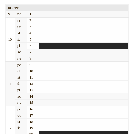
Marec
9
ne
1
po
2
ut
3
st
4
10
št
5
pi
6
so
7
ne
8
po
9
ut
10
st
11
11
št
12
pi
13
so
14
ne
15
po
16
ut
17
st
18
12
št
19