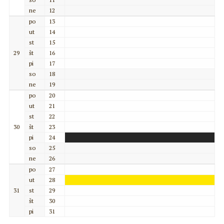
ne
12
po
13
ut
14
st
15
29
št
16
pi
17
so
18
ne
19
po
20
ut
21
st
22
30
št
23
pi
24
so
25
ne
26
po
27
ut
28
31
st
29
št
30
pi
31