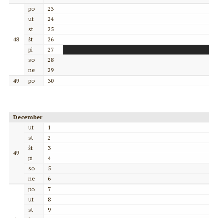
po
23
ut
24
st
25
48
št
26
pi
27
so
28
ne
29
49
po
30
December
ut
1
st
2
št
3
49
pi
4
so
5
ne
6
po
7
ut
8
st
9