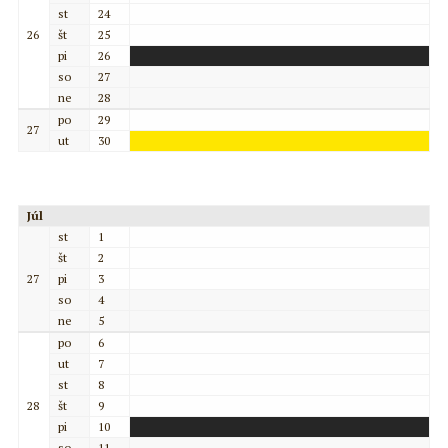
st
24
26
št
25
pi
26
so
27
ne
28
po
29
27
ut
30
Júl
st
1
št
2
27
pi
3
so
4
ne
5
po
6
ut
7
st
8
28
št
9
pi
10
so
11