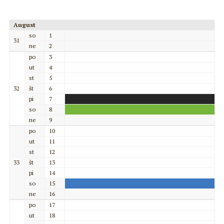
August
so
1
31
ne
2
po
3
ut
4
st
5
32
št
6
pi
7
so
8
ne
9
po
10
ut
11
st
12
33
št
13
pi
14
so
15
ne
16
po
17
ut
18