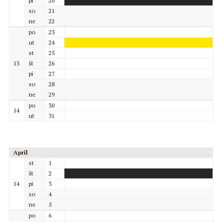
pi
20
so
21
ne
22
po
23
ut
24
st
25
13
št
26
pi
27
so
28
ne
29
po
30
14
ut
31
Apríl
st
1
št
2
14
pi
3
so
4
ne
5
po
6