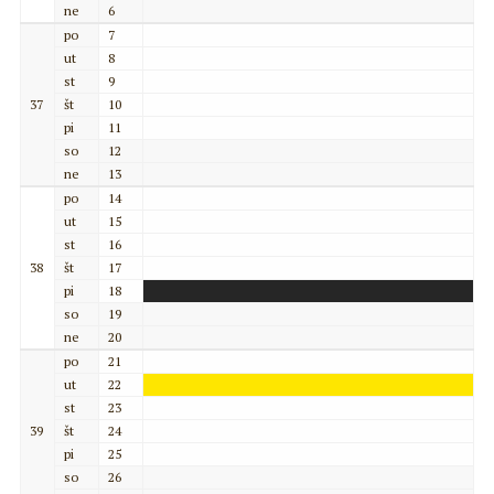
ne
6
po
7
ut
8
st
9
37
št
10
pi
11
so
12
ne
13
po
14
ut
15
st
16
38
št
17
pi
18
so
19
ne
20
po
21
ut
22
st
23
39
št
24
pi
25
so
26