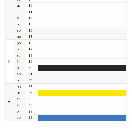
ut
10
st
11
7
št
12
pi
13
so
14
ne
15
po
16
ut
17
st
18
8
št
19
pi
20
so
21
ne
22
po
23
ut
24
st
25
9
št
26
pi
27
so
28