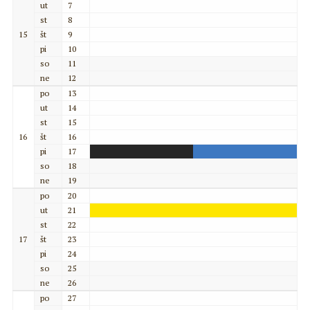
ut
7
st
8
15
št
9
pi
10
so
11
ne
12
po
13
ut
14
st
15
16
št
16
pi
17
so
18
ne
19
po
20
ut
21
st
22
17
št
23
pi
24
so
25
ne
26
po
27