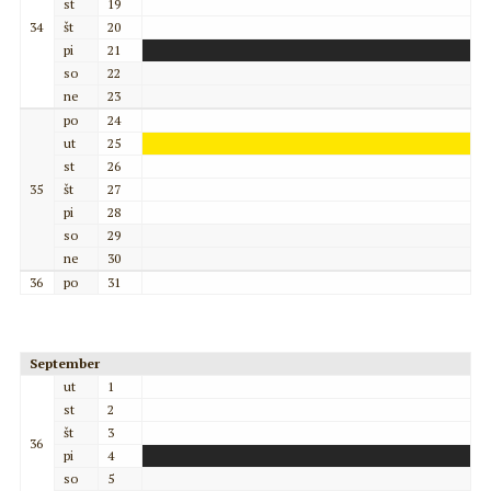
st
19
34
št
20
pi
21
so
22
ne
23
po
24
ut
25
st
26
35
št
27
pi
28
so
29
ne
30
36
po
31
September
ut
1
st
2
št
3
36
pi
4
so
5