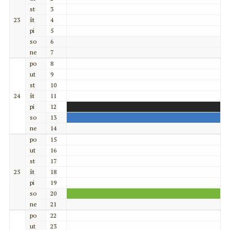
st
3
23
št
4
pi
5
so
6
ne
7
po
8
ut
9
st
10
24
št
11
pi
12
so
13
ne
14
po
15
ut
16
st
17
25
št
18
pi
19
so
20
ne
21
po
22
ut
23