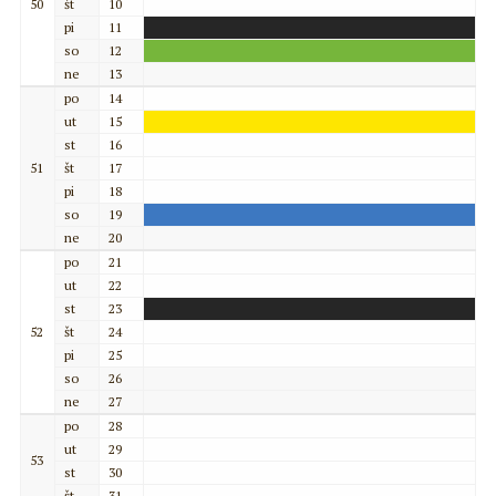
50
št
10
pi
11
so
12
ne
13
po
14
ut
15
st
16
51
št
17
pi
18
so
19
ne
20
po
21
ut
22
st
23
52
št
24
pi
25
so
26
ne
27
po
28
ut
29
53
st
30
št
31