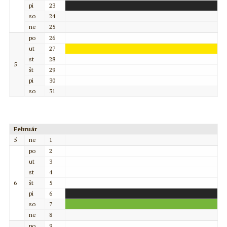
pi
23
so
24
ne
25
po
26
ut
27
st
28
5
št
29
pi
30
so
31
Február
5
ne
1
po
2
ut
3
st
4
6
št
5
pi
6
so
7
ne
8
po
9