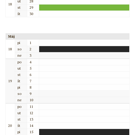
ut
28
18
st
29
št
30
Máj
pi
1
18
so
2
ne
3
po
4
ut
5
st
6
19
št
7
pi
8
so
9
ne
10
po
11
ut
12
st
13
20
št
14
pi
15