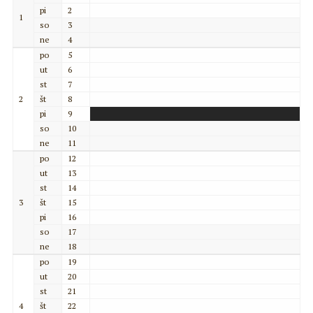
pi
2
1
so
3
ne
4
po
5
ut
6
st
7
2
št
8
pi
9
so
10
ne
11
po
12
ut
13
st
14
3
št
15
pi
16
so
17
ne
18
po
19
ut
20
st
21
4
št
22