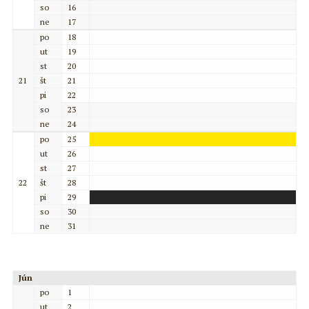
so
16
ne
17
po
18
ut
19
st
20
21
št
21
pi
22
so
23
ne
24
po
25
ut
26
st
27
22
št
28
pi
29
so
30
ne
31
Jún
po
1
ut
2