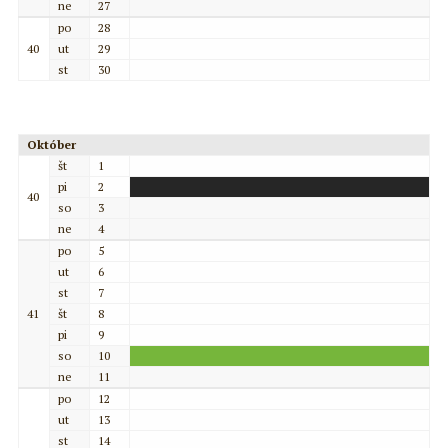
ne
27
po
28
40
ut
29
st
30
Október
št
1
pi
2
40
so
3
ne
4
po
5
ut
6
st
7
41
št
8
pi
9
so
10
ne
11
po
12
ut
13
st
14