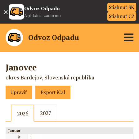
Stiahnuť SK
×
Odvoz Odpadu
Aplikácia zadarmo
Stiahnuť CZ
Odvoz Odpadu
Janovce
okres Bardejov, Slovenská republika
Upraviť
Export iCal
2027
2026
Január
št
1