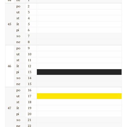
po
2
ut
3
st
4
45
št
5
pi
6
so
7
ne
8
po
9
ut
10
st
11
46
št
12
pi
13
so
14
ne
15
po
16
ut
17
st
18
47
št
19
pi
20
so
21
ne
22