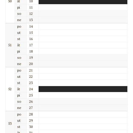
50
št
10
pi
11
so
12
ne
13
po
14
ut
15
st
16
51
št
17
pi
18
so
19
ne
20
po
21
ut
22
st
23
52
št
24
pi
25
so
26
ne
27
po
28
ut
29
53
st
30
št
31