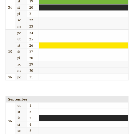
st
19
34
št
20
pi
21
so
22
ne
23
po
24
ut
25
st
26
35
št
27
pi
28
so
29
ne
30
36
po
31
September
ut
1
st
2
št
3
36
pi
4
so
5