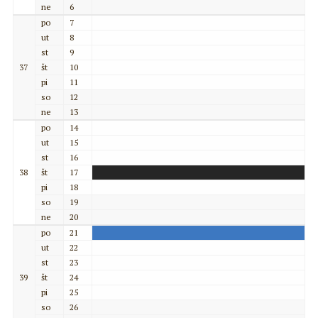
ne
6
po
7
ut
8
st
9
37
št
10
pi
11
so
12
ne
13
po
14
ut
15
st
16
38
št
17
pi
18
so
19
ne
20
po
21
ut
22
st
23
39
št
24
pi
25
so
26