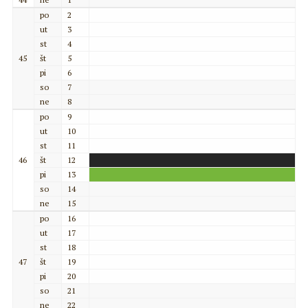
po
2
ut
3
st
4
45
št
5
pi
6
so
7
ne
8
po
9
ut
10
st
11
46
št
12
pi
13
so
14
ne
15
po
16
ut
17
st
18
47
št
19
pi
20
so
21
ne
22