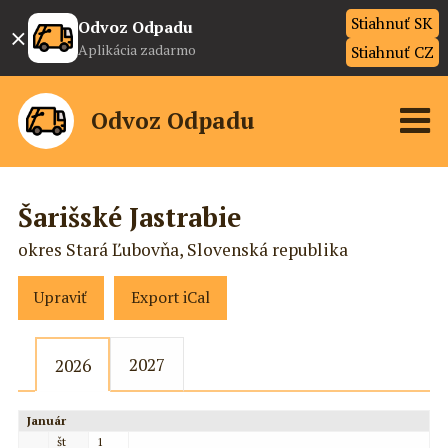
Stiahnuť SK
×
Odvoz Odpadu
Aplikácia zadarmo
Stiahnuť CZ
Odvoz Odpadu
Šarišské Jastrabie
okres Stará Ľubovňa, Slovenská republika
Upraviť
Export iCal
2027
2026
Január
št
1