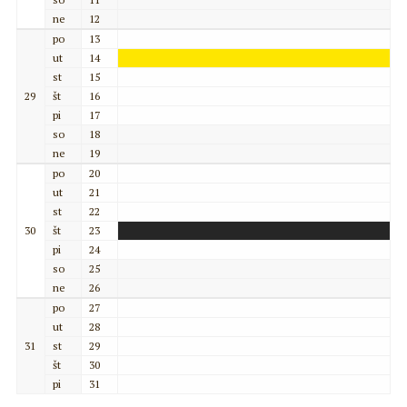
ne
12
po
13
ut
14
st
15
29
št
16
pi
17
so
18
ne
19
po
20
ut
21
st
22
30
št
23
pi
24
so
25
ne
26
po
27
ut
28
31
st
29
št
30
pi
31