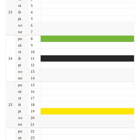
st
3
23
št
4
pi
5
so
6
ne
7
po
8
ut
9
st
10
24
št
11
pi
12
so
13
ne
14
po
15
ut
16
st
17
25
št
18
pi
19
so
20
ne
21
po
22
ut
23