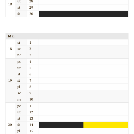
ut
28
18
st
29
št
30
Máj
pi
1
18
so
2
ne
3
po
4
ut
5
st
6
19
št
7
pi
8
so
9
ne
10
po
11
ut
12
st
13
20
št
14
pi
15