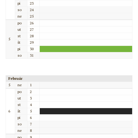
pi
23
so
24
ne
25
po
26
ut
27
st
28
5
št
29
pi
30
so
31
Február
5
ne
1
po
2
ut
3
st
4
6
št
5
pi
6
so
7
ne
8
po
9