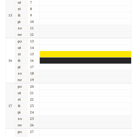
ut
7
st
8
15
št
9
pi
10
so
11
ne
12
po
13
ut
14
st
15
16
št
16
pi
17
so
18
ne
19
po
20
ut
21
st
22
17
št
23
pi
24
so
25
ne
26
po
27