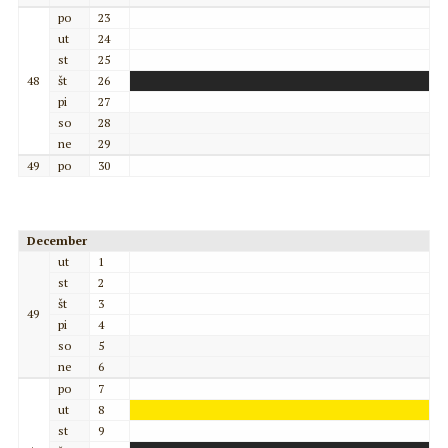
po
23
ut
24
st
25
48
št
26
pi
27
so
28
ne
29
49
po
30
December
ut
1
st
2
št
3
49
pi
4
so
5
ne
6
po
7
ut
8
st
9