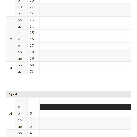
pi
20
so
21
ne
22
po
23
ut
24
st
25
13
št
26
pi
27
so
28
ne
29
po
30
14
ut
31
Apríl
st
1
št
2
14
pi
3
so
4
ne
5
po
6