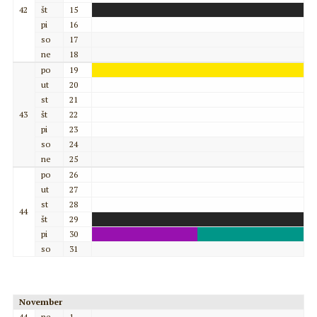
42
št
15
pi
16
so
17
ne
18
po
19
ut
20
st
21
43
št
22
pi
23
so
24
ne
25
po
26
ut
27
st
28
44
št
29
pi
30
so
31
November
44
ne
1