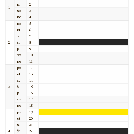
pi
2
1
so
3
ne
4
po
5
ut
6
st
7
2
št
8
pi
9
so
10
ne
11
po
12
ut
13
st
14
3
št
15
pi
16
so
17
ne
18
po
19
ut
20
st
21
4
št
22