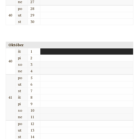
ne
27
po
28
40
ut
29
st
30
Október
št
1
pi
2
40
so
3
ne
4
po
5
ut
6
st
7
41
št
8
pi
9
so
10
ne
11
po
12
ut
13
st
14