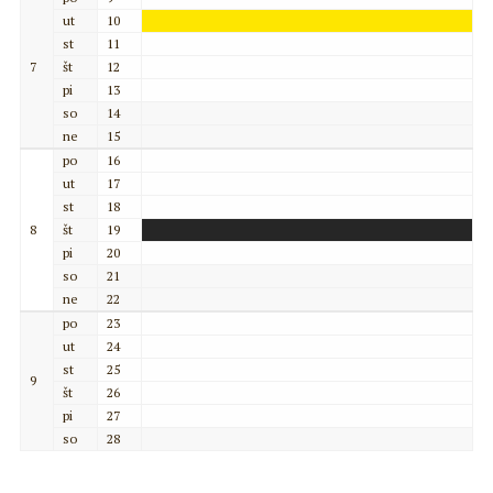
ut
10
st
11
7
št
12
pi
13
so
14
ne
15
po
16
ut
17
st
18
8
št
19
pi
20
so
21
ne
22
po
23
ut
24
st
25
9
št
26
pi
27
so
28