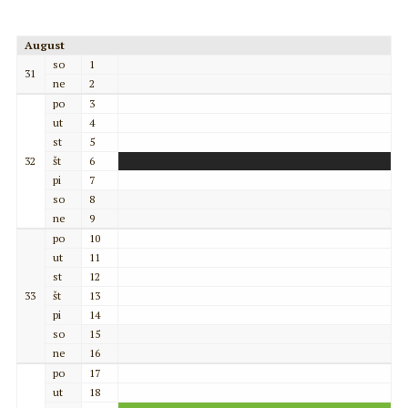
August
so
1
31
ne
2
po
3
ut
4
st
5
32
št
6
pi
7
so
8
ne
9
po
10
ut
11
st
12
33
št
13
pi
14
so
15
ne
16
po
17
ut
18