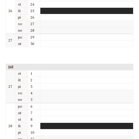
st
24
26
št
25
pi
26
so
27
ne
28
po
29
27
ut
30
Júl
st
1
št
2
27
pi
3
so
4
ne
5
po
6
ut
7
st
8
28
št
9
pi
10
so
11