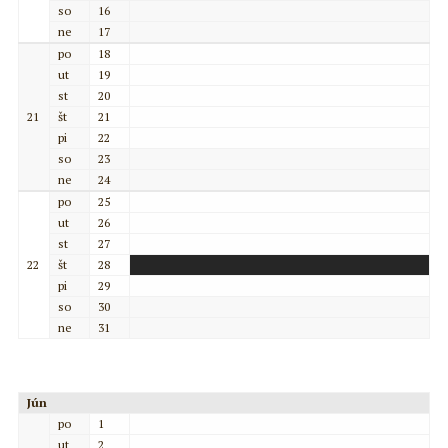
so
16
ne
17
po
18
ut
19
st
20
21
št
21
pi
22
so
23
ne
24
po
25
ut
26
st
27
22
št
28
pi
29
so
30
ne
31
Jún
po
1
ut
2