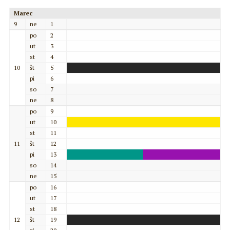
Marec
9
ne
1
po
2
ut
3
st
4
10
št
5
pi
6
so
7
ne
8
po
9
ut
10
st
11
11
št
12
pi
13
so
14
ne
15
po
16
ut
17
st
18
12
št
19